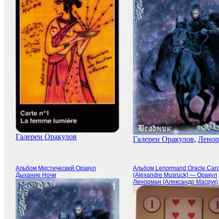
Галереи Оракулов
Галереи Оракулов
,
Лено
Альбом Мистический Оракул
Альбом Lenormand Oracle Car
Дыхание Ночи
(Alexandre Musruck) — Оракул
Ленорман (Александр Масрук)