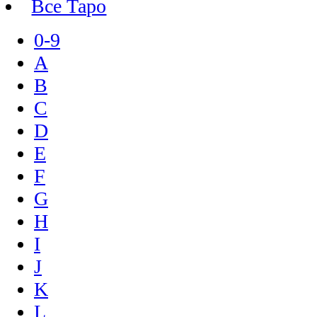
Все Таро
0-9
A
B
C
D
E
F
G
H
I
J
K
L