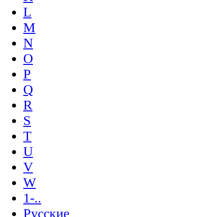
L
M
N
O
P
Q
R
S
T
U
V
W
1-..
Русские