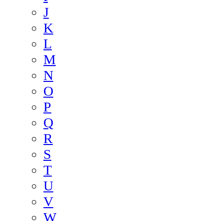
J
K
L
M
N
O
P
Q
R
S
T
U
V
W