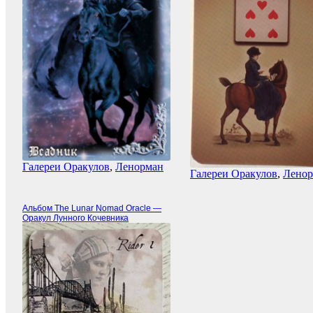
Галереи Оракулов
,
Ленорман
Галереи Оракулов
,
Лено
Альбом The Lunar Nomad Oracle —
Оракул Лунного Кочевника