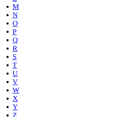
M
N
O
P
Q
R
S
T
U
V
W
X
Y
Z