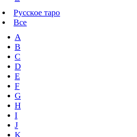
Русское таро
Все
A
B
C
D
E
F
G
H
I
J
K