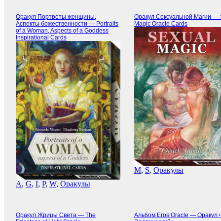
Оракул Портреты женщины,
Оракул Сексуальной Магии — 
Аспекты божественности — Portraits
Magic Oracle Cards
of a Woman, Aspects of a Goddess
Inspirational Cards
M
,
S
,
Оракулы
A
,
G
,
I
,
P
,
W
,
Оракулы
Оракул Жрицы Света — The
Альбом Eros Oracle — Оракул 