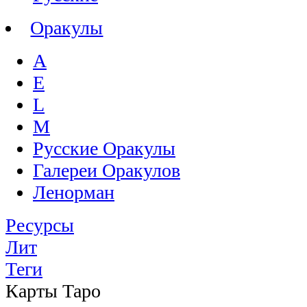
Оракулы
A
E
L
M
Русские Оракулы
Галереи Оракулов
Ленорман
Ресурсы
Лит
Теги
Карты Таро