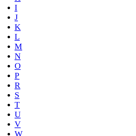
I
J
K
L
M
N
O
P
R
S
T
U
V
W