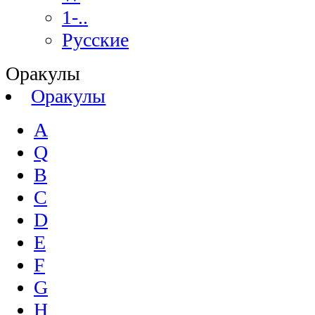
1-..
Русские
Оракулы
Оракулы
A
Q
B
C
D
E
F
G
H