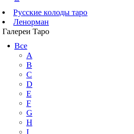
Русские колоды таро
Ленорман
Галереи Таро
Все
A
B
C
D
E
F
G
H
I