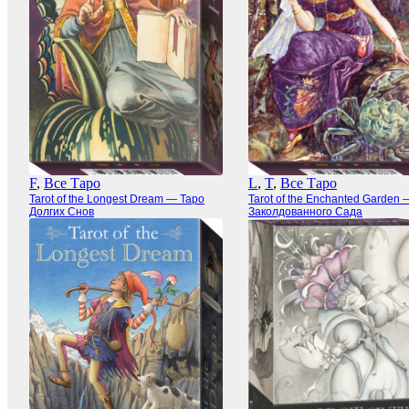
F
,
Все Таро
L
,
T
,
Все Таро
Tarot of the Longest Dream — Таро
Tarot of the Enchanted Garden 
Долгих Снов
Заколдованного Сада