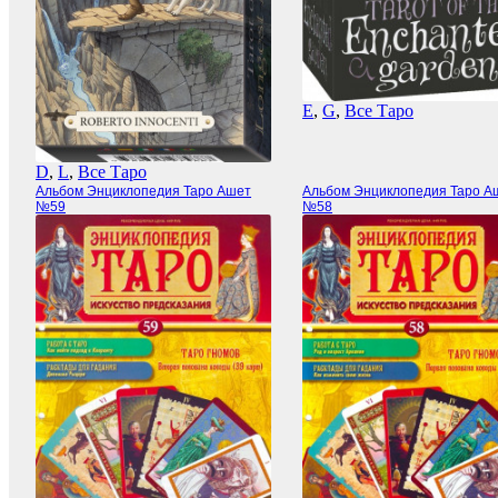
E
,
G
,
Все Таро
D
,
L
,
Все Таро
Альбом Энциклопедия Таро Ашет
Альбом Энциклопедия Таро А
№59
№58