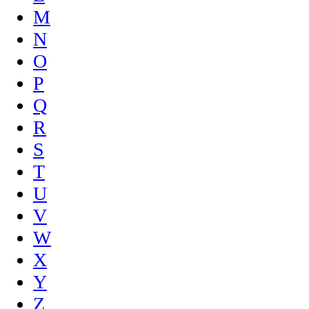
M
N
O
P
Q
R
S
T
U
V
W
X
Y
Z