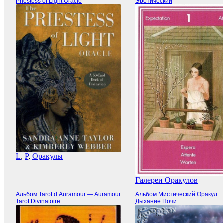
Priestess of Light Oracle
Эротический
L
,
P
,
Оракулы
Галереи Оракулов
Альбом Tarot d’Auramour — Auramour
Альбом Мистический Оракул
Tarot Divinatoire
Дыхание Ночи