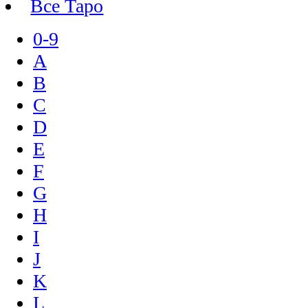
Все Таро
0-9
A
B
C
D
E
F
G
H
I
J
K
L