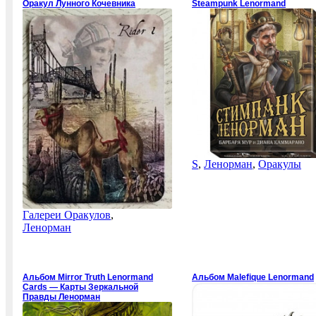
Оракул Лунного Кочевника
Steampunk Lenormand
S
,
Ленорман
,
Оракулы
Галереи Оракулов
,
Ленорман
Альбом Mirror Truth Lenormand
Альбом Malefique Lenormand
Cards — Карты Зеркальной
Правды Ленорман