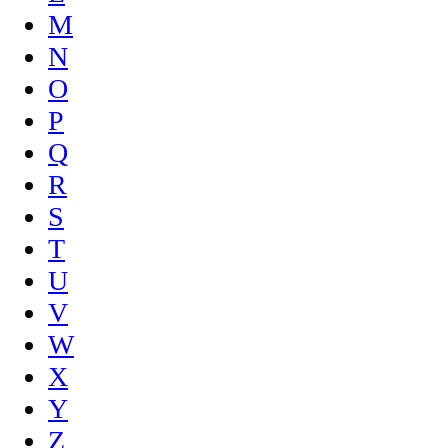
M
N
O
P
Q
R
S
T
U
V
W
X
Y
Z