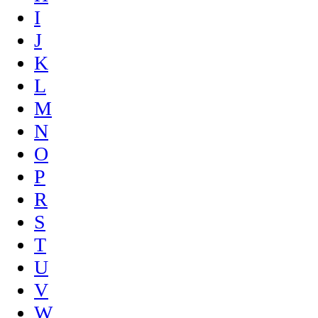
I
J
K
L
M
N
O
P
R
S
T
U
V
W