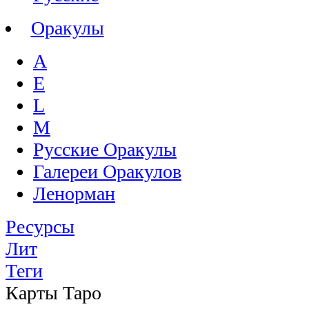
Оракулы
A
E
L
M
Русские Оракулы
Галереи Оракулов
Ленорман
Ресурсы
Лит
Теги
Карты Таро