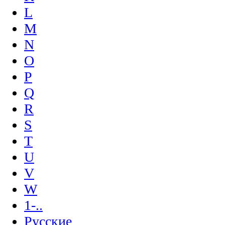
L
M
N
O
P
Q
R
S
T
U
V
W
1-..
Русские