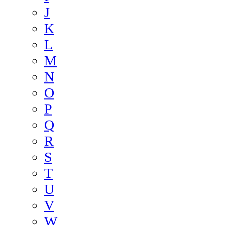
J
K
L
M
N
O
P
Q
R
S
T
U
V
W