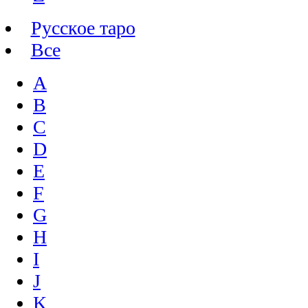
Русское таро
Все
A
B
C
D
E
F
G
H
I
J
K