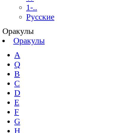
1-..
Русские
Оракулы
Оракулы
A
Q
B
C
D
E
F
G
H