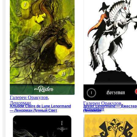
Галереи Оракулов
,
Ленорман
Галереи Оракулов
,
Альбом Claire de Lune Lenormand
Jester Lenormand — Джестер
Ленорман
— Ленорман Лунный Свет
Ленорман