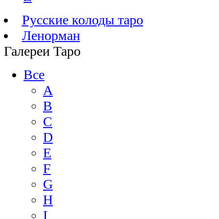
Русские колоды таро
Ленорман
Галереи Таро
Все
A
B
C
D
E
F
G
H
I