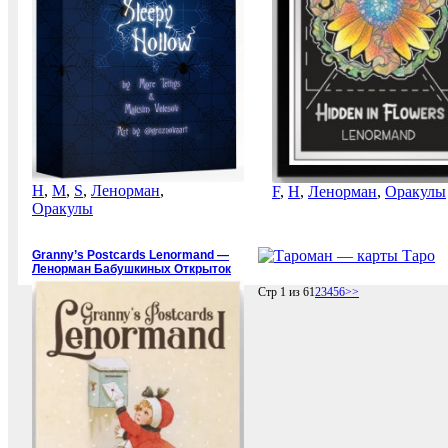
H
,
M
,
S
,
Ленорман
,
F
,
H
,
Ленорман
,
Оракулы
Оракулы
Granny’s Postcards Lenormand —
Ленорман Бабушкиных Открыток
Стр 1 из 6
1
2
3
4
5
6
>>