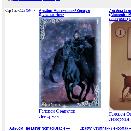
Стр 1 из 6
1
2
3
4
5
6
>>
Альбом Мистический Оракул
Альбом Leno
Дыхание Ночи
(Alexandre 
Ленорман (А
Галереи Оракулов
,
Галереи О
Ленорман
Ленорман
Альбом The Lunar Nomad Oracle —
Оракул Стимпанк Ленорман 