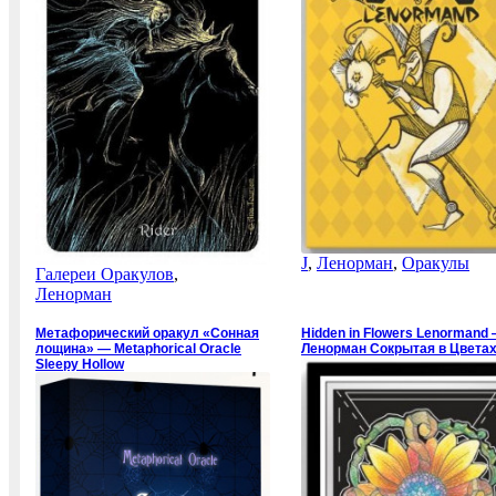
J
,
Ленорман
,
Оракулы
Галереи Оракулов
,
Ленорман
Метафорический оракул «Сонная
Hidden in Flowers Lenormand
лощина» — Metaphorical Oracle
Ленорман Сокрытая в Цвета
Sleepy Hollow