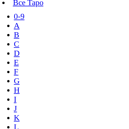
Все Таро
0-9
A
B
C
D
E
F
G
H
I
J
K
L