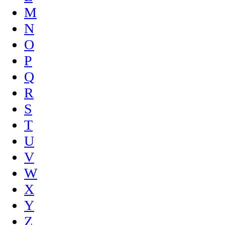
M
N
O
P
Q
R
S
T
U
V
W
X
Y
Z