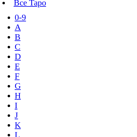
Все Таро
0-9
A
B
C
D
E
F
G
H
I
J
K
L