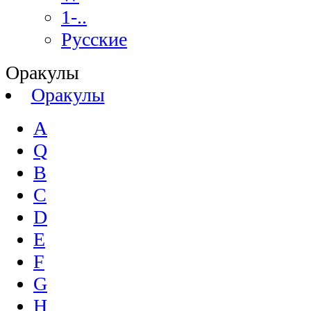
1-..
Русские
Оракулы
Оракулы
A
Q
B
C
D
E
F
G
H