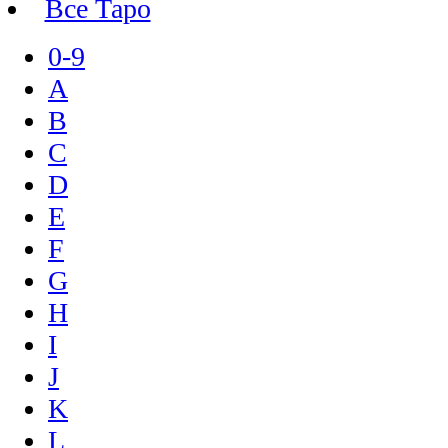
Все Таро
0-9
A
B
C
D
E
F
G
H
I
J
K
L