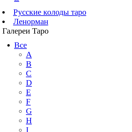
Русские колоды таро
Ленорман
Галереи Таро
Все
A
B
C
D
E
F
G
H
I