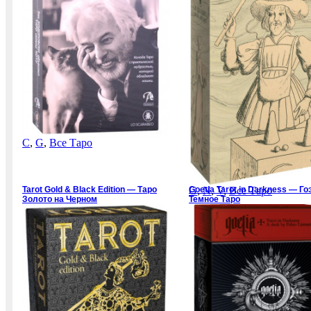
C
,
G
,
Все Таро
Tarot Gold & Black Edition — Таро
G
Goetia Tarot in Darkness — Го
,
N
,
V
,
Все Таро
Золото на Черном
Темное Таро