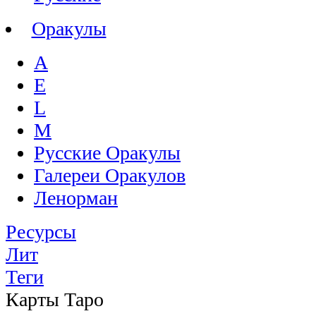
Оракулы
A
E
L
M
Русские Оракулы
Галереи Оракулов
Ленорман
Ресурсы
Лит
Теги
Карты Таро