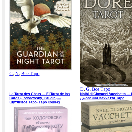
G
,
N
,
Все Таро
D
,
G
,
Все Таро
Le Tarot des Chats — El Tarot de los
Naibi di Giovanni Vacchetta —
Gatos (Jodorowsky, Gaudin) —
Джованни Ваччетта Таро
Шутливое Таро (Таро Кошек)