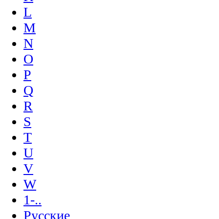
L
M
N
O
P
Q
R
S
T
U
V
W
1-..
Русские