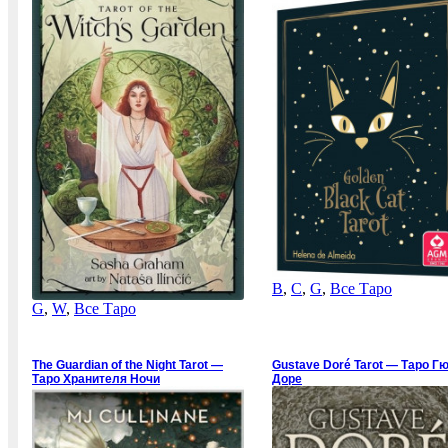
B
,
C
,
G
,
Все Таро
G
,
W
,
Все Таро
The Guardian of the Night Tarot —
Gustave Doré Tarot — Таро Г
Таро Хранителя Ночи
Доре