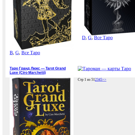
D
,
G
,
Все Таро
B
,
G
,
Все Таро
Таро Гранд Люкс — Tarot Grand
Luxe (Ciro Marchetti)
Стр 1 из 5
1
2
3
4
5
>>