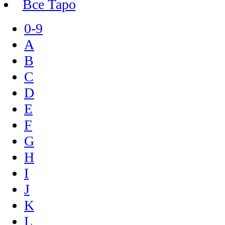
Все Таро
0-9
A
B
C
D
E
F
G
H
I
J
K
L