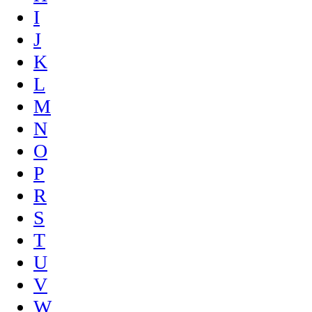
I
J
K
L
M
N
O
P
R
S
T
U
V
W