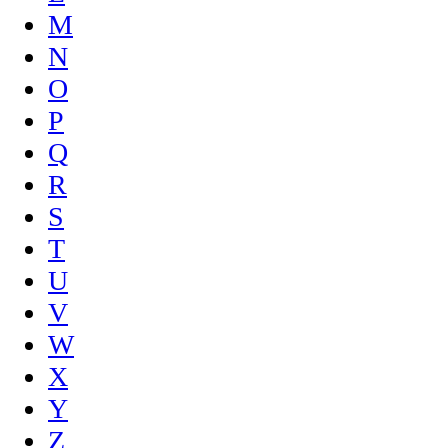
M
N
O
P
Q
R
S
T
U
V
W
X
Y
Z