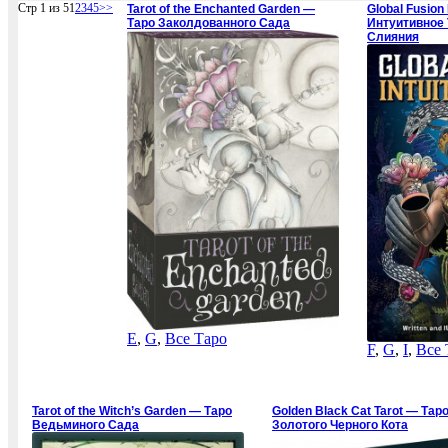
Стр 1 из 5
1
2
3
4
5
>>
Tarot of the Enchanted Garden —
Global Fusion 
Таро Заколдованного Сада
Интуитивное 
Слияния
E
,
G
,
Все Таро
F
,
G
,
I
,
Все 
Tarot of the Witch’s Garden — Таро
Golden Black Cat Tarot — Тар
Ведьминого Сада
Золотого Черного Кота