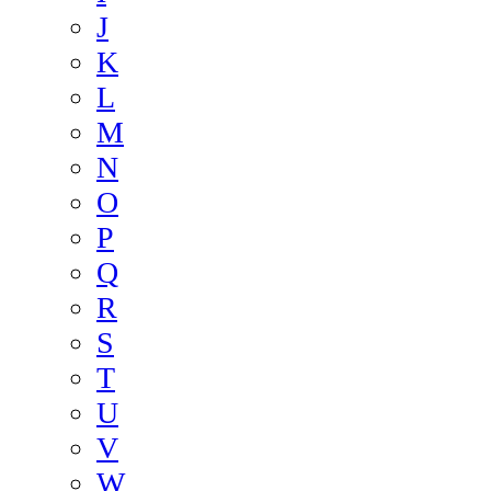
J
K
L
M
N
O
P
Q
R
S
T
U
V
W