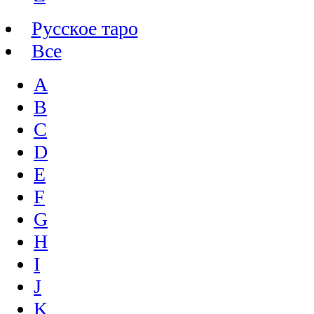
Русское таро
Все
A
B
C
D
E
F
G
H
I
J
K