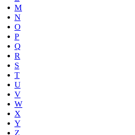
M
N
O
P
Q
R
S
T
U
V
W
X
Y
Z