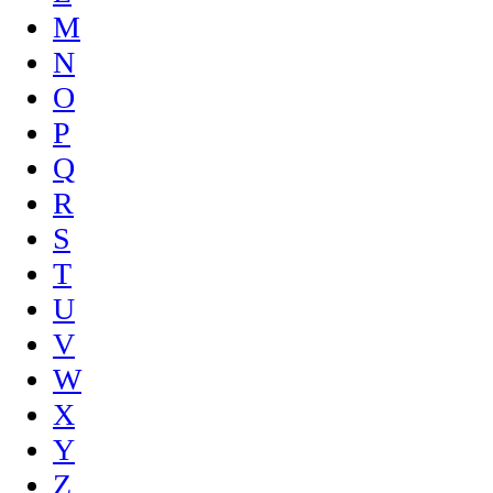
M
N
O
P
Q
R
S
T
U
V
W
X
Y
Z