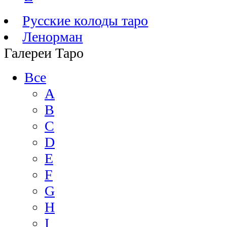
Русские колоды таро
Ленорман
Галереи Таро
Все
A
B
C
D
E
F
G
H
I