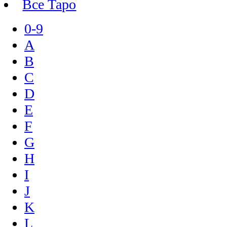
Все Таро
0-9
A
B
C
D
E
F
G
H
I
J
K
L