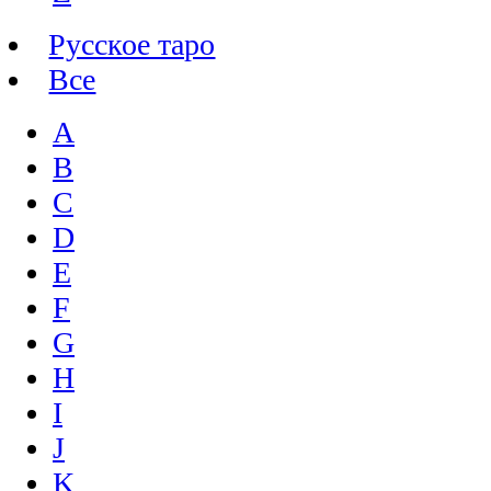
Русское таро
Все
A
B
C
D
E
F
G
H
I
J
K