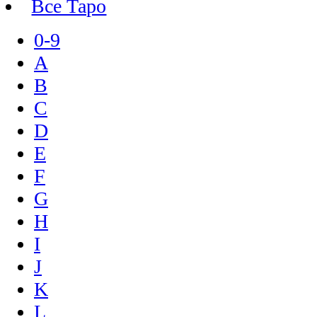
Все Таро
0-9
A
B
C
D
E
F
G
H
I
J
K
L