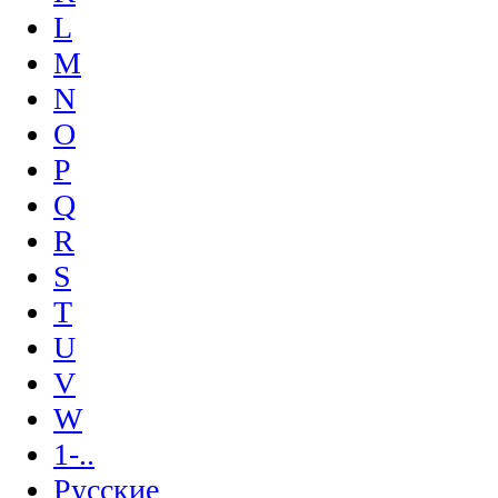
L
M
N
O
P
Q
R
S
T
U
V
W
1-..
Русские