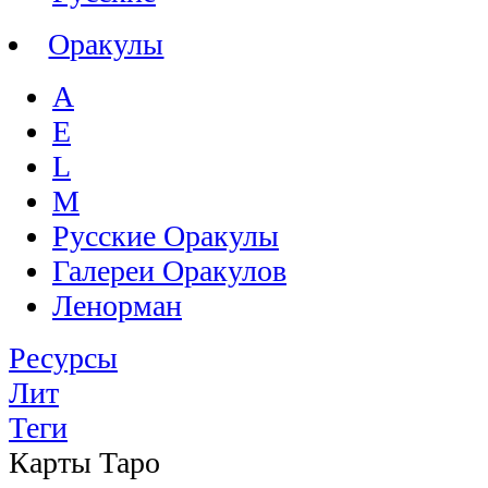
Оракулы
A
E
L
M
Русские Оракулы
Галереи Оракулов
Ленорман
Ресурсы
Лит
Теги
Карты Таро