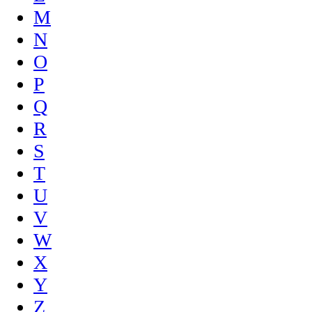
M
N
O
P
Q
R
S
T
U
V
W
X
Y
Z