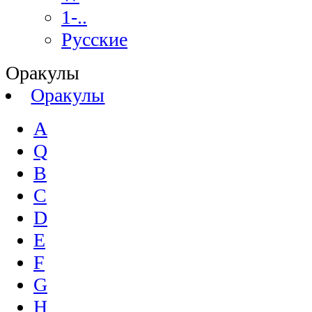
1-..
Русские
Оракулы
Оракулы
A
Q
B
C
D
E
F
G
H