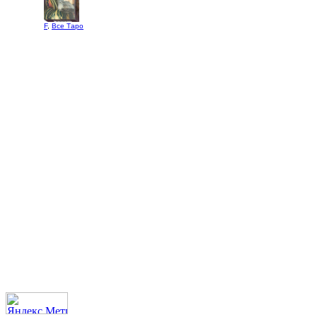
F
,
Все Таро