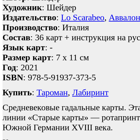
Художник
: Шейдер
Издательство
:
Lo Scarabeo
,
Аввалон
Производство
: Италия
Состав
: 36 карт + инструкция на ру
Язык карт
: -
Размер карт
: 7 х 11 см
Год
: 2021
ISBN
: 978-5-91937-373-5
Купить
:
Тароман
,
Лабиринт
Средневековые гадальные карты. Эта
линии «Старые карты» — ротапринт
Южной Германии XVIII века.