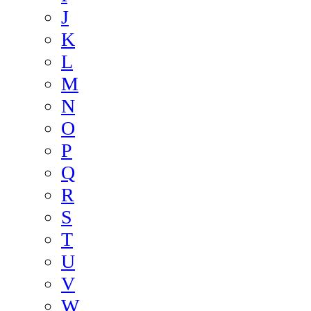
J
K
L
M
N
O
P
Q
R
S
T
U
V
W