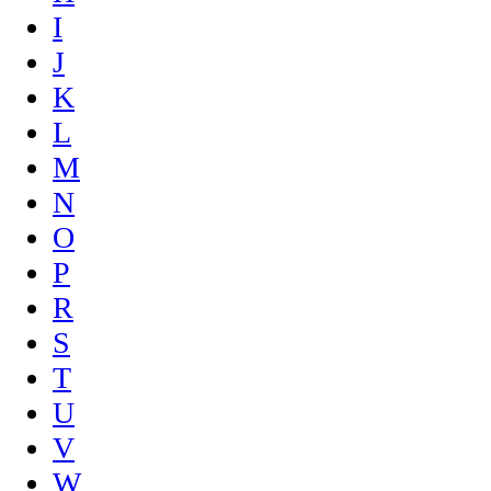
I
J
K
L
M
N
O
P
R
S
T
U
V
W