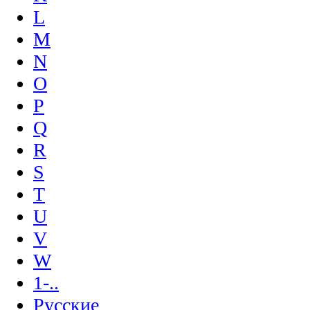
L
M
N
O
P
Q
R
S
T
U
V
W
1-..
Русские