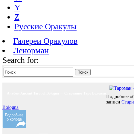
Y
Z
Русские Оракулы
Галереи Оракулов
Ленорман
Search for:
Поиск
Альбом Ancient Tarot of Bologna — Старинное Таро Болоньи
Подробнее об
записи
Стари
Bologna