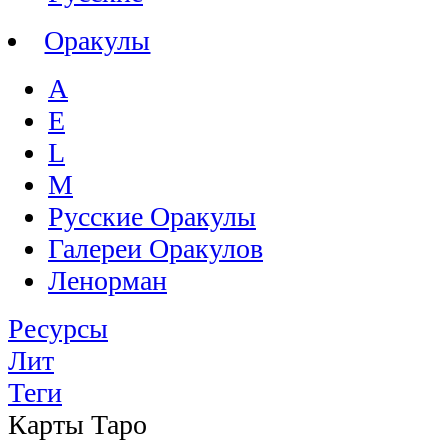
Оракулы
A
E
L
M
Русские Оракулы
Галереи Оракулов
Ленорман
Ресурсы
Лит
Теги
Карты Таро