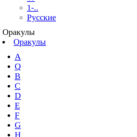
1-..
Русские
Оракулы
Оракулы
A
Q
B
C
D
E
F
G
H