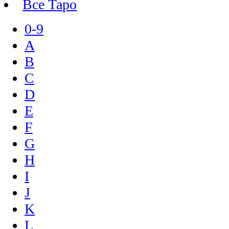
Все Таро
0-9
A
B
C
D
E
F
G
H
I
J
K
L