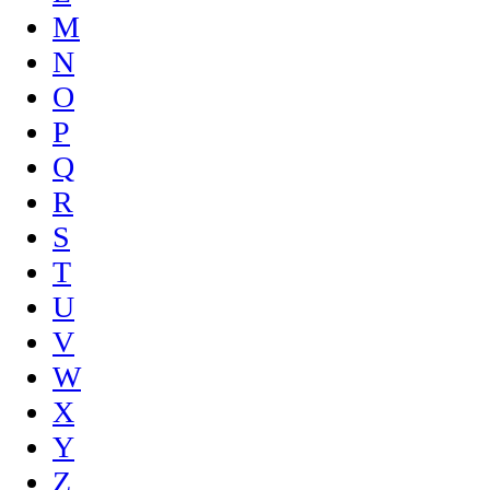
M
N
O
P
Q
R
S
T
U
V
W
X
Y
Z