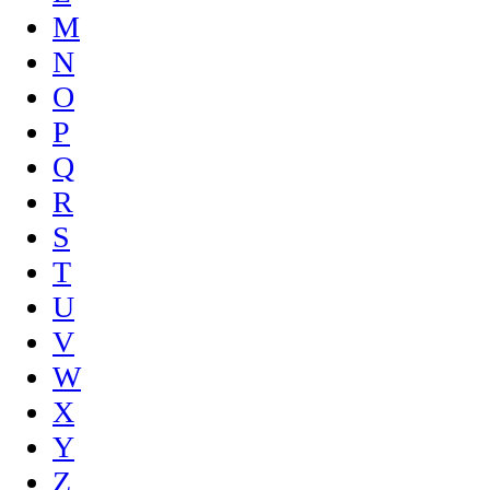
M
N
O
P
Q
R
S
T
U
V
W
X
Y
Z