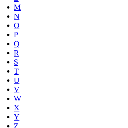
M
N
O
P
Q
R
S
T
U
V
W
X
Y
Z