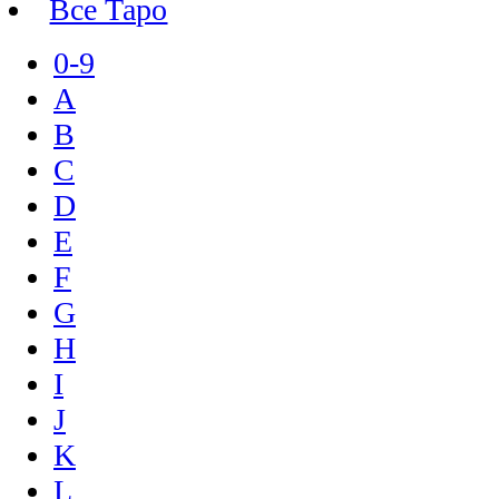
Все Таро
0-9
A
B
C
D
E
F
G
H
I
J
K
L