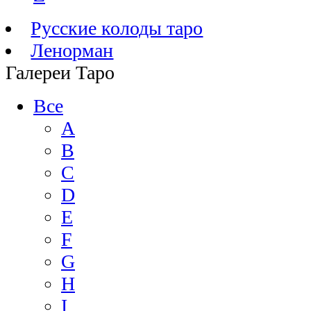
Русские колоды таро
Ленорман
Галереи Таро
Все
A
B
C
D
E
F
G
H
I