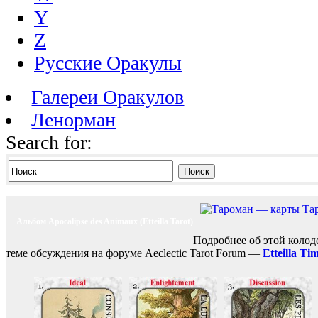
Y
Z
Русские Оракулы
Галереи Оракулов
Ленорман
Search for:
Поиск
Альбом Apocalipse des Animaux (Etteilla Tarot)
Подробнее об этой коло
теме обсуждения на форуме Aeclectic Tarot Forum —
Etteilla Ti