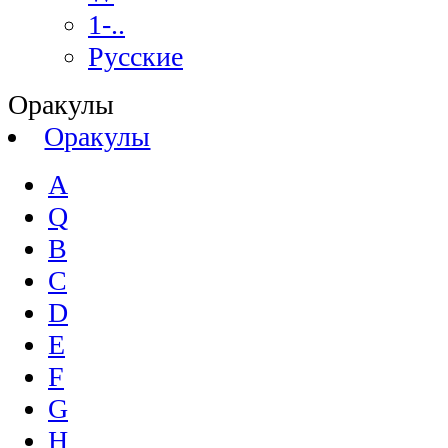
1-..
Русские
Оракулы
Оракулы
A
Q
B
C
D
E
F
G
H