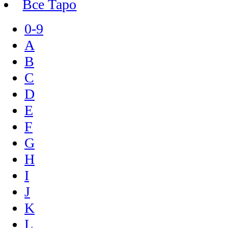
Все Таро
0-9
A
B
C
D
E
F
G
H
I
J
K
L