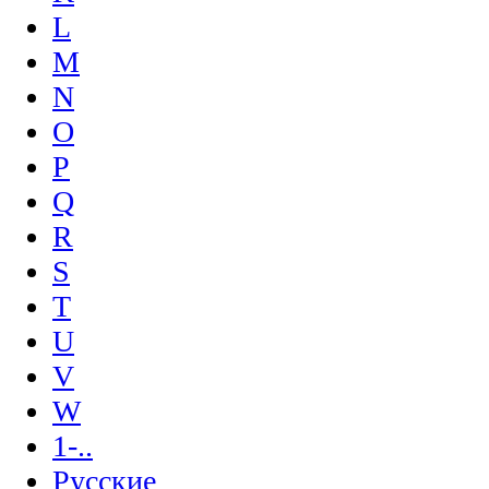
L
M
N
O
P
Q
R
S
T
U
V
W
1-..
Русские