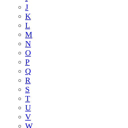
J
K
L
M
N
O
P
Q
R
S
T
U
V
W