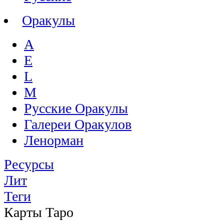
Оракулы
A
E
L
M
Русские Оракулы
Галереи Оракулов
Ленорман
Ресурсы
Лит
Теги
Карты Таро