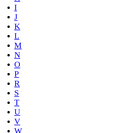
I
J
K
L
M
N
O
P
R
S
T
U
V
W