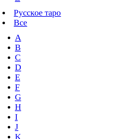
Русское таро
Все
A
B
C
D
E
F
G
H
I
J
K