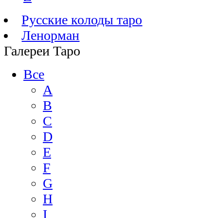
Русские колоды таро
Ленорман
Галереи Таро
Все
A
B
C
D
E
F
G
H
I