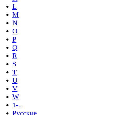
L
M
N
O
P
Q
R
S
T
U
V
W
1-..
Русские