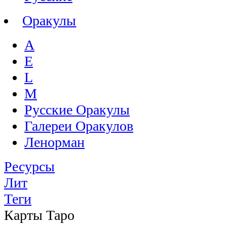
Оракулы
A
E
L
M
Русские Оракулы
Галереи Оракулов
Ленорман
Ресурсы
Лит
Теги
Карты Таро