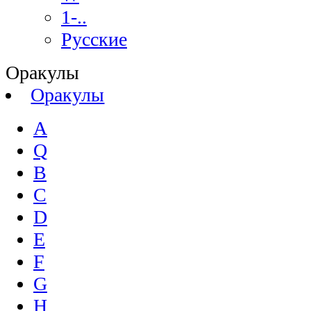
1-..
Русские
Оракулы
Оракулы
A
Q
B
C
D
E
F
G
H