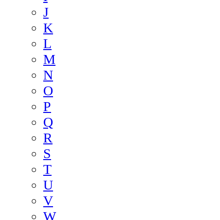
J
K
L
M
N
O
P
Q
R
S
T
U
V
W