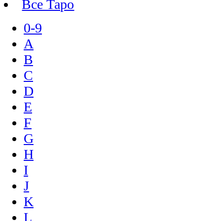
Все Таро
0-9
A
B
C
D
E
F
G
H
I
J
K
L