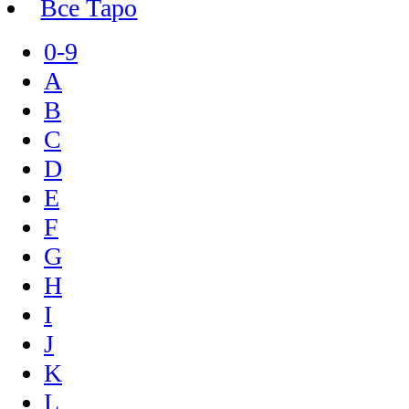
Все Таро
0-9
A
B
C
D
E
F
G
H
I
J
K
L