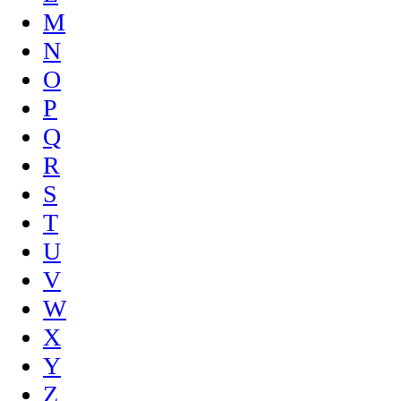
M
N
O
P
Q
R
S
T
U
V
W
X
Y
Z