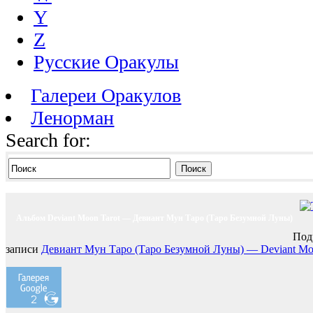
Y
Z
Русские Оракулы
Галереи Оракулов
Ленорман
Search for:
Поиск
Альбом Deviant Moon Tarot — Девиант Мун Таро (Таро Безумной Луны)
Под
записи
Девиант Мун Таро (Таро Безумной Луны) — Deviant Mo