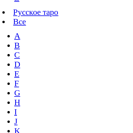
Русское таро
Все
A
B
C
D
E
F
G
H
I
J
K