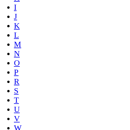
I
J
K
L
M
N
O
P
R
S
T
U
V
W