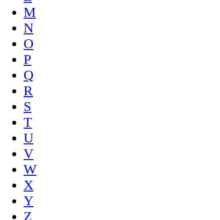
M
N
O
P
Q
R
S
T
U
V
W
X
Y
Z