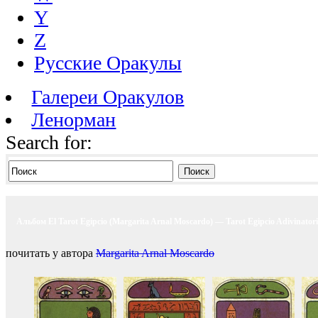
Y
Z
Русские Оракулы
Галереи Оракулов
Ленорман
Search for:
Поиск
Альбом El Tarot Egipcio (Margarita Arnal Moscardo) — Tarot Egipcio Adivinator
почитать у автора
Margarita Arnal Moscardo