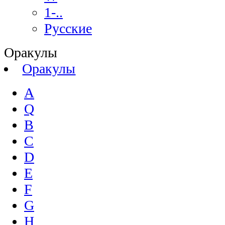
1-..
Русские
Оракулы
Оракулы
A
Q
B
C
D
E
F
G
H