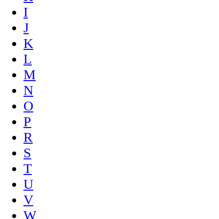
I
J
K
L
M
N
O
P
R
S
T
U
V
W