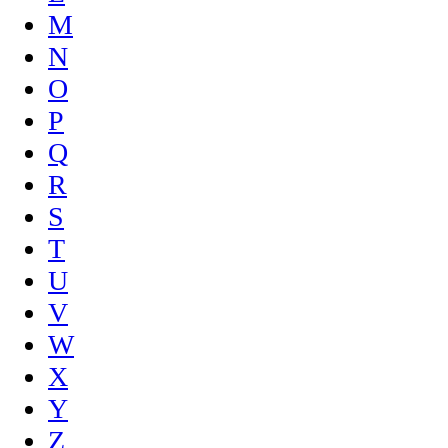
M
N
O
P
Q
R
S
T
U
V
W
X
Y
Z