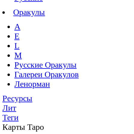
Оракулы
A
E
L
M
Русские Оракулы
Галереи Оракулов
Ленорман
Ресурсы
Лит
Теги
Карты Таро