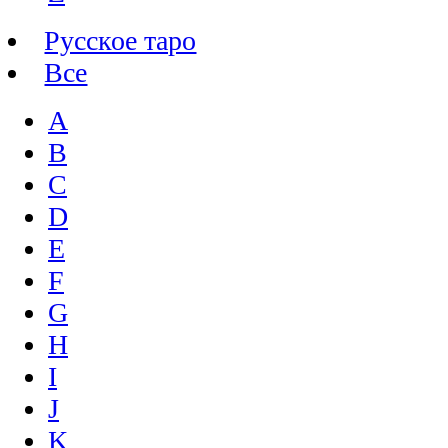
Русское таро
Все
A
B
C
D
E
F
G
H
I
J
K