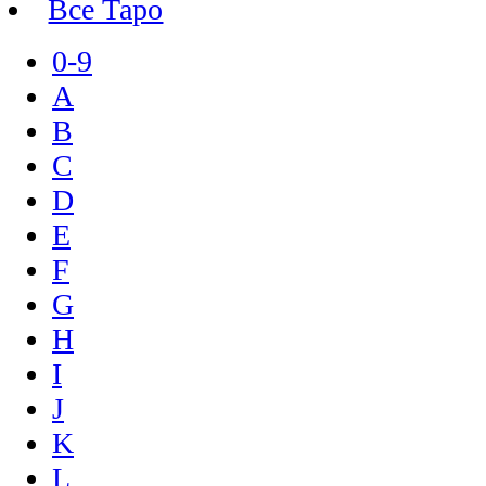
Все Таро
0-9
A
B
C
D
E
F
G
H
I
J
K
L