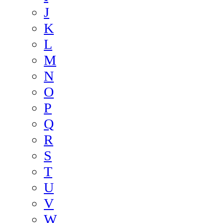
J
K
L
M
N
O
P
Q
R
S
T
U
V
W