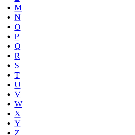
M
N
O
P
Q
R
S
T
U
V
W
X
Y
Z