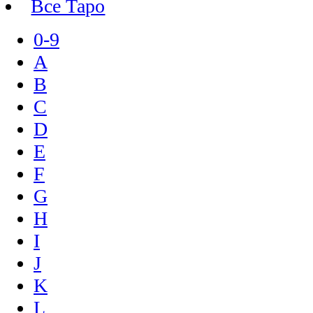
Все Таро
0-9
A
B
C
D
E
F
G
H
I
J
K
L