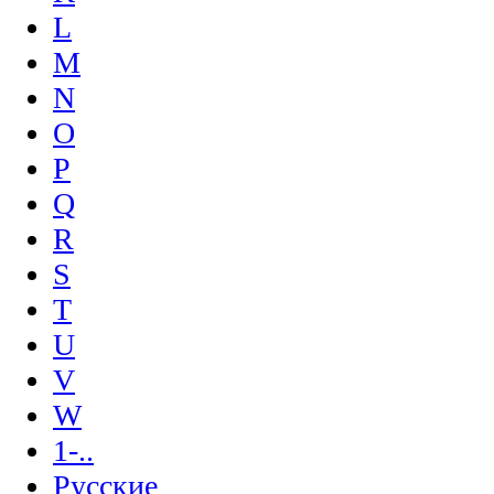
L
M
N
O
P
Q
R
S
T
U
V
W
1-..
Русские