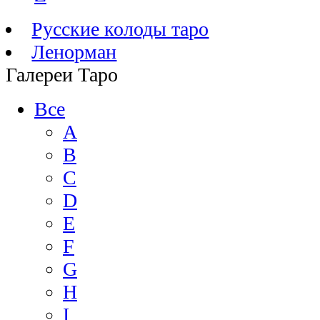
Русские колоды таро
Ленорман
Галереи Таро
Все
A
B
C
D
E
F
G
H
I