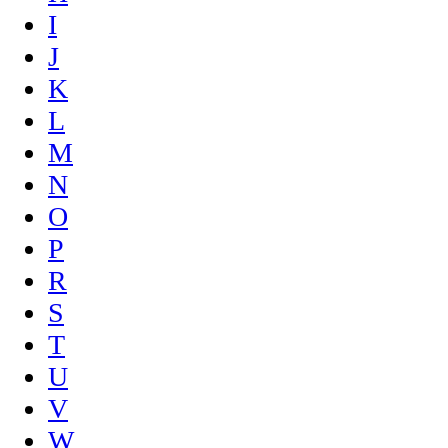
I
J
K
L
M
N
O
P
R
S
T
U
V
W