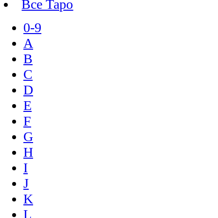
Все Таро
0-9
A
B
C
D
E
F
G
H
I
J
K
L