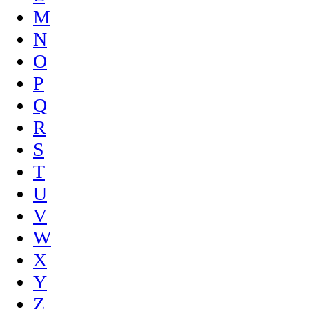
M
N
O
P
Q
R
S
T
U
V
W
X
Y
Z