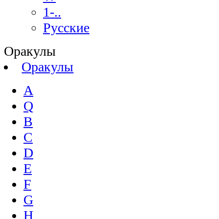
1-..
Русские
Оракулы
Оракулы
A
Q
B
C
D
E
F
G
H