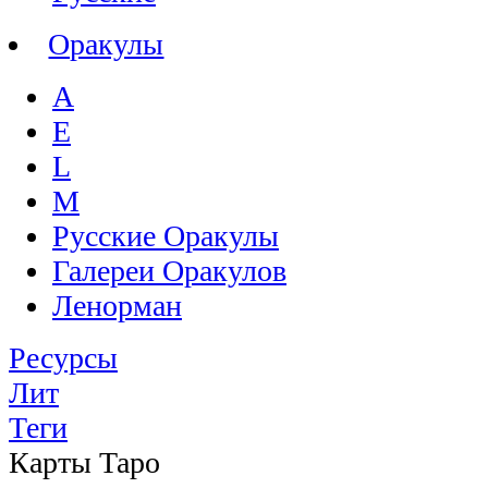
Оракулы
A
E
L
M
Русские Оракулы
Галереи Оракулов
Ленорман
Ресурсы
Лит
Теги
Карты Таро