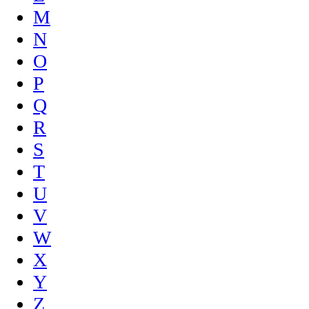
M
N
O
P
Q
R
S
T
U
V
W
X
Y
Z