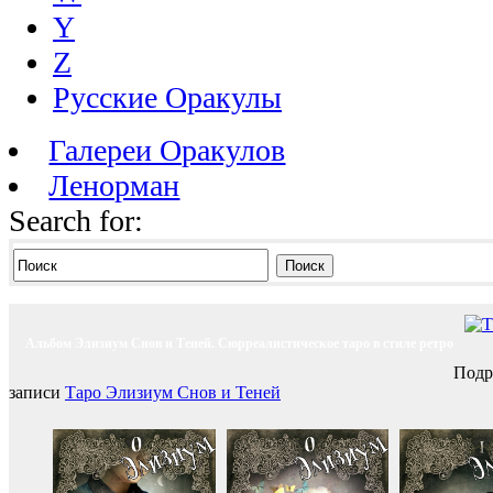
Y
Z
Русские Оракулы
Галереи Оракулов
Ленорман
Search for:
Поиск
Альбом Элизиум Снов и Теней. Сюрреалистическое таро в стиле ретро
Подр
записи
Таро Элизиум Снов и Теней