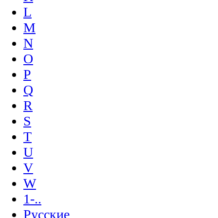
L
M
N
O
P
Q
R
S
T
U
V
W
1-..
Русские