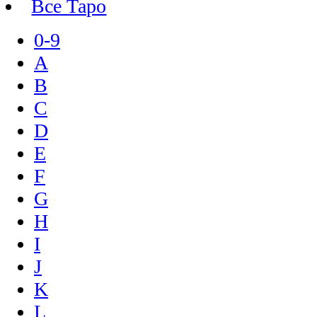
Все Таро
0-9
A
B
C
D
E
F
G
H
I
J
K
L