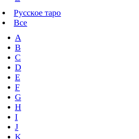
Русское таро
Все
A
B
C
D
E
F
G
H
I
J
K