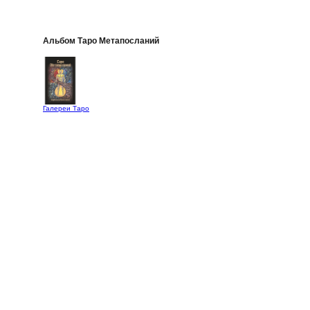
Альбом Таро Метапосланий
Галереи Таро