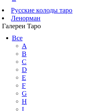
Русские колоды таро
Ленорман
Галереи Таро
Все
A
B
C
D
E
F
G
H
I