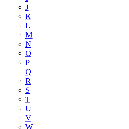
J
K
L
M
N
O
P
Q
R
S
T
U
V
W