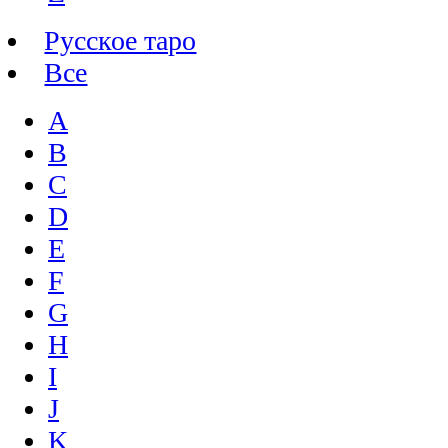
Русское таро
Все
A
B
C
D
E
F
G
H
I
J
K