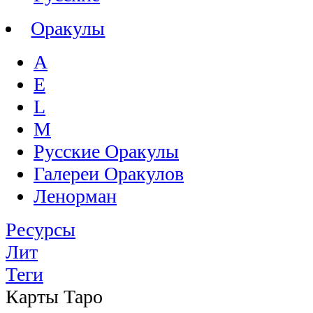
Оракулы
A
E
L
M
Русские Оракулы
Галереи Оракулов
Ленорман
Ресурсы
Лит
Теги
Карты Таро