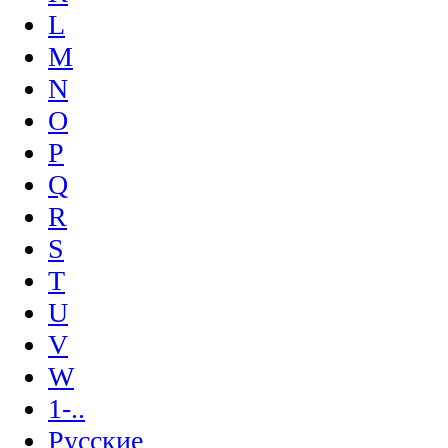
L
M
N
O
P
Q
R
S
T
U
V
W
1-..
Русские