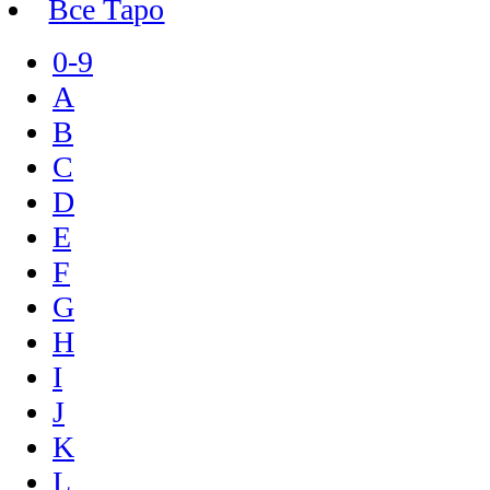
Все Таро
0-9
A
B
C
D
E
F
G
H
I
J
K
L