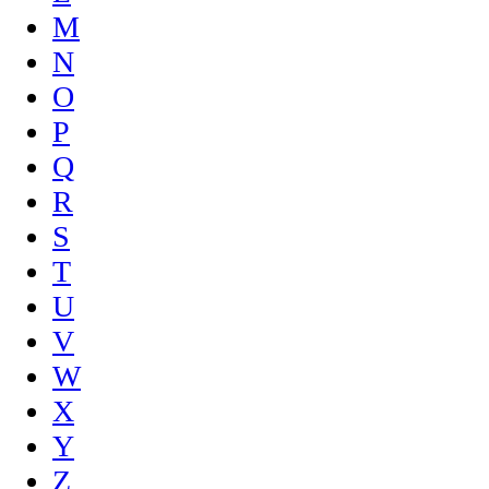
M
N
O
P
Q
R
S
T
U
V
W
X
Y
Z