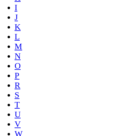
I
J
K
L
M
N
O
P
R
S
T
U
V
W