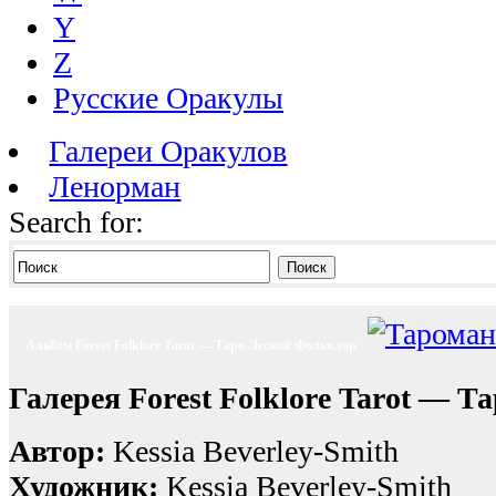
Y
Z
Русские Оракулы
Галереи Оракулов
Ленорман
Search for:
Поиск
Альбом Forest Folklore Tarot — Таро Лесной Фольклор
Галерея Forest Folklore Tarot — 
Автор:
Kessia Beverley-Smith
Художник:
Kessia Beverley-Smith