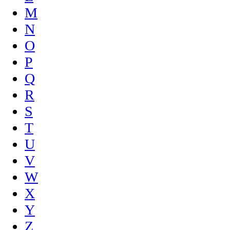
M
N
O
P
Q
R
S
T
U
V
W
X
Y
Z