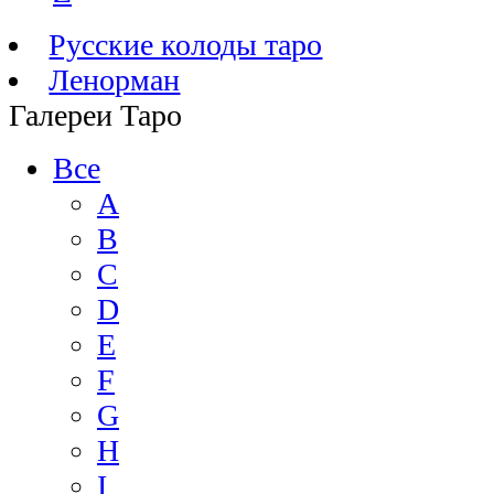
Русские колоды таро
Ленорман
Галереи Таро
Все
A
B
C
D
E
F
G
H
I