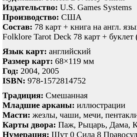
Издательство:
U.S. Games Systems
Производство:
США
Состав:
78 карт + книга на англ. язык
Folklore Tarot Deck 78 карт + буклет 
Язык карт:
английский
Размер карт:
68×119 мм
Год:
2004, 2005
ISBN:
978-1572814752
Традиция:
Смешанная
Младшие арканы:
иллюстрации
Масти:
жезлы, чаши, мечи, пентакл
Карты двора:
Паж, Рыцарь, Дама, 
Нумерация:
Шут 0 Сила 8 Правосуд