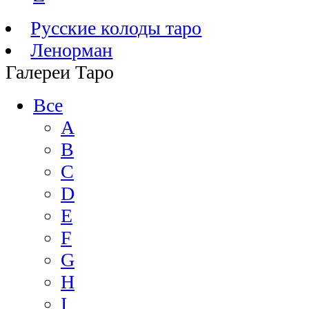
Русские колоды таро
Ленорман
Галереи Таро
Все
A
B
C
D
E
F
G
H
I