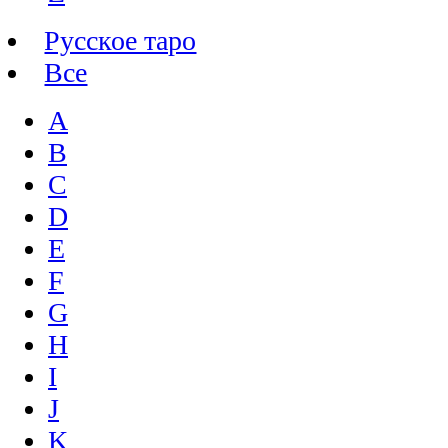
Русское таро
Все
A
B
C
D
E
F
G
H
I
J
K