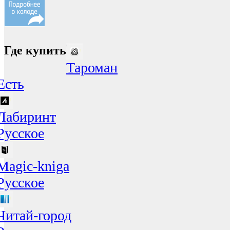
Где купить
Тароман
Есть
Лабиринт
Русское
Magic-kniga
Русское
Читай-город