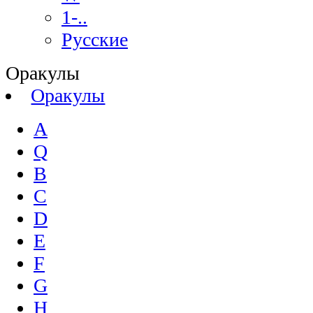
1-..
Русские
Оракулы
Оракулы
A
Q
B
C
D
E
F
G
H