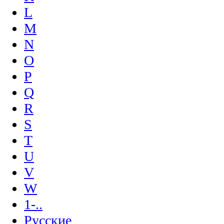
L
M
N
O
P
Q
R
S
T
U
V
W
1-..
Русские