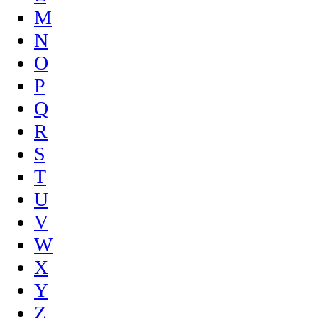
M
N
O
P
Q
R
S
T
U
V
W
X
Y
Z