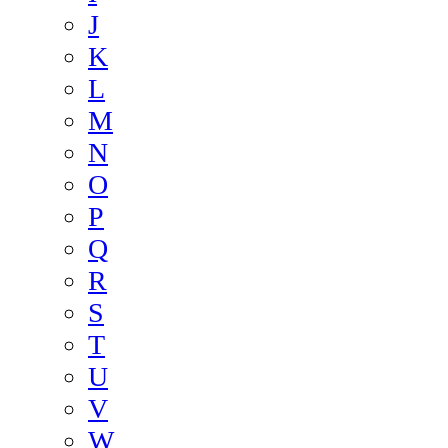
J
K
L
M
N
O
P
Q
R
S
T
U
V
W