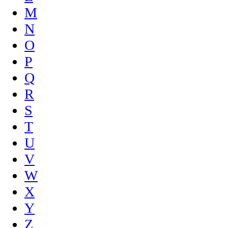
M
N
O
P
Q
R
S
T
U
V
W
X
Y
Z