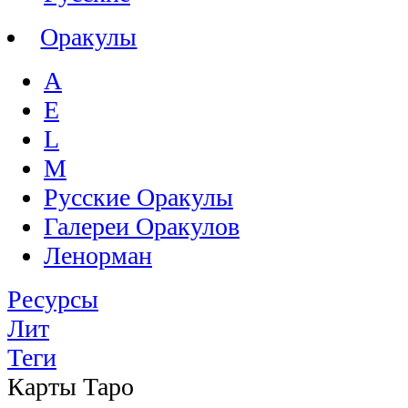
Оракулы
A
E
L
M
Русские Оракулы
Галереи Оракулов
Ленорман
Ресурсы
Лит
Теги
Карты Таро