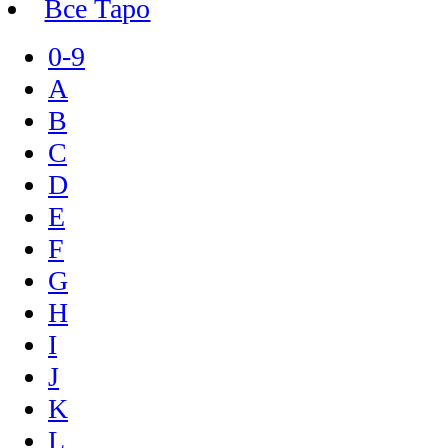
Все Таро
0-9
A
B
C
D
E
F
G
H
I
J
K
L