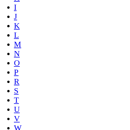
I
J
K
L
M
N
O
P
R
S
T
U
V
W