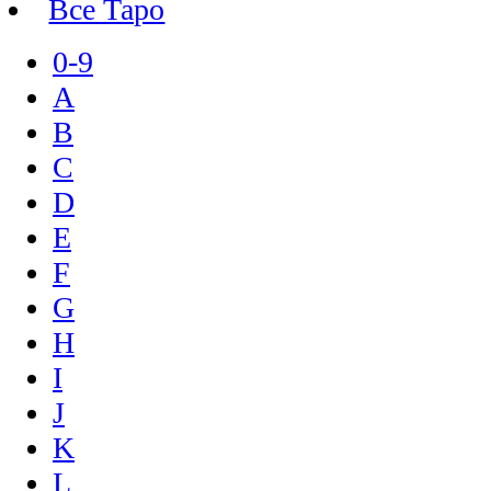
Все Таро
0-9
A
B
C
D
E
F
G
H
I
J
K
L