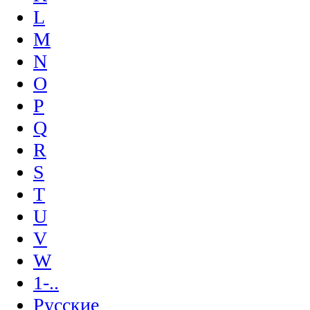
L
M
N
O
P
Q
R
S
T
U
V
W
1-..
Русские