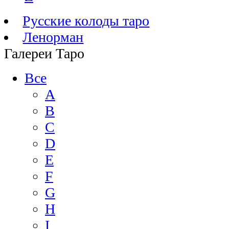
Русские колоды таро
Ленорман
Галереи Таро
Все
A
B
C
D
E
F
G
H
I