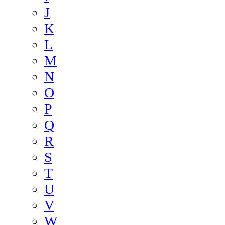
J
K
L
M
N
O
P
Q
R
S
T
U
V
W