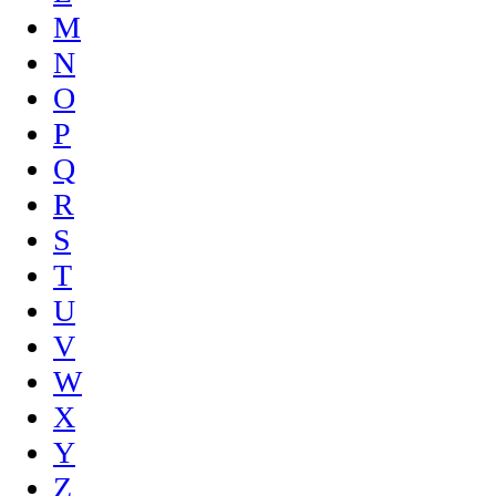
M
N
O
P
Q
R
S
T
U
V
W
X
Y
Z