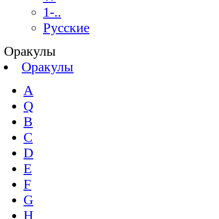
1-..
Русские
Оракулы
Оракулы
A
Q
B
C
D
E
F
G
H