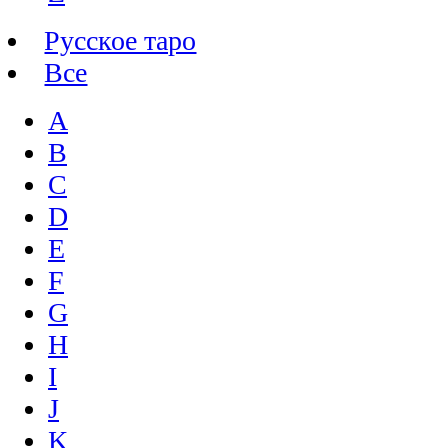
Русское таро
Все
A
B
C
D
E
F
G
H
I
J
K