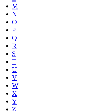
M
N
O
P
Q
R
S
T
U
V
W
X
Y
Z