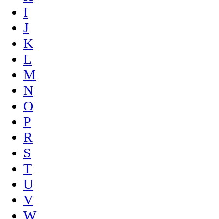
I
J
K
L
M
N
O
P
R
S
T
U
V
W