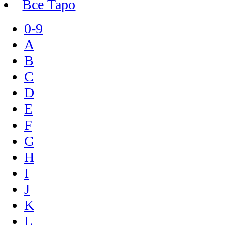
Все Таро
0-9
A
B
C
D
E
F
G
H
I
J
K
L