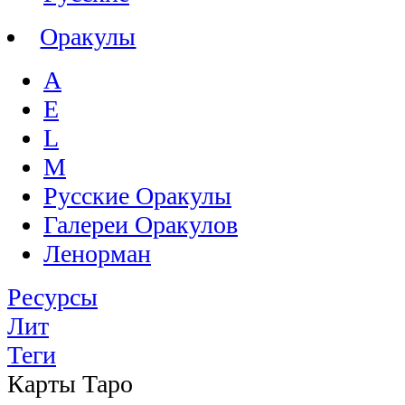
Оракулы
A
E
L
M
Русские Оракулы
Галереи Оракулов
Ленорман
Ресурсы
Лит
Теги
Карты Таро