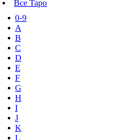
Все Таро
0-9
A
B
C
D
E
F
G
H
I
J
K
L