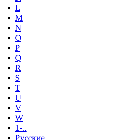
L
M
N
O
P
Q
R
S
T
U
V
W
1-..
Русские