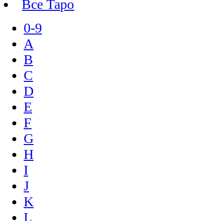
Все Таро
0-9
A
B
C
D
E
F
G
H
I
J
K
L