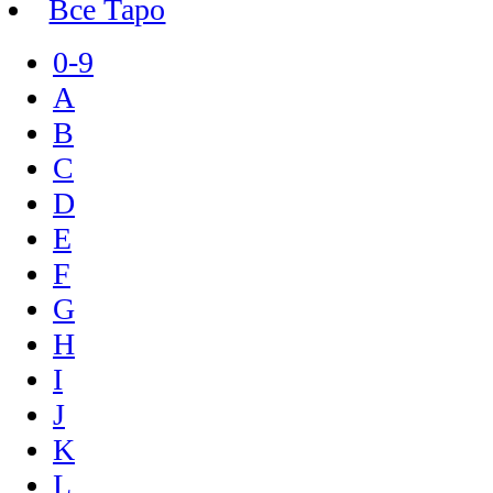
Все Таро
0-9
A
B
C
D
E
F
G
H
I
J
K
L