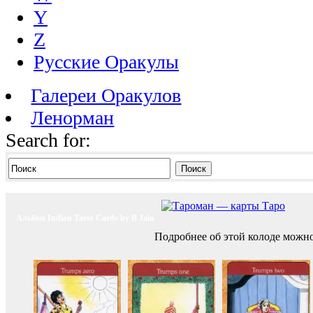
Y
Z
Русские Оракулы
Галереи Оракулов
Ленорман
Search for:
Поиск
Альбом Indian Tarot Cards by B Jain
Подробнее об этой колоде можн