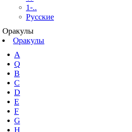
1-..
Русские
Оракулы
Оракулы
A
Q
B
C
D
E
F
G
H