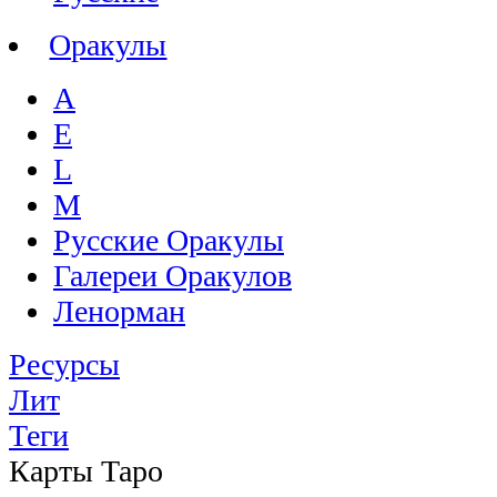
Оракулы
A
E
L
M
Русские Оракулы
Галереи Оракулов
Ленорман
Ресурсы
Лит
Теги
Карты Таро