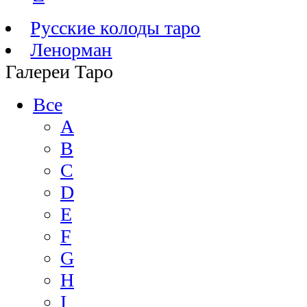
Русские колоды таро
Ленорман
Галереи Таро
Все
A
B
C
D
E
F
G
H
I