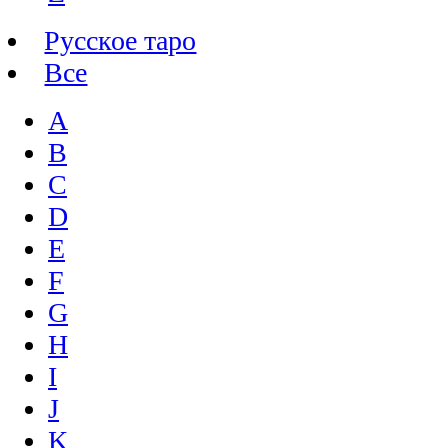
Русское таро
Все
A
B
C
D
E
F
G
H
I
J
K