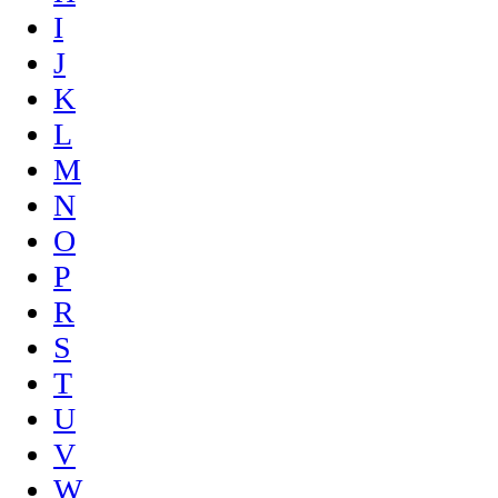
I
J
K
L
M
N
O
P
R
S
T
U
V
W