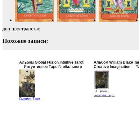
доп пространство
Похожие записи:
Альбом Global Fusion Intuitive Tarot
Альбом William Blake Tar
— Интуитивное Таро Глобального
Creative Imagination — Т
Слияния
Уильяма Блейка (Таро Т
Воображения)
Галереи Таро
Галереи Таро