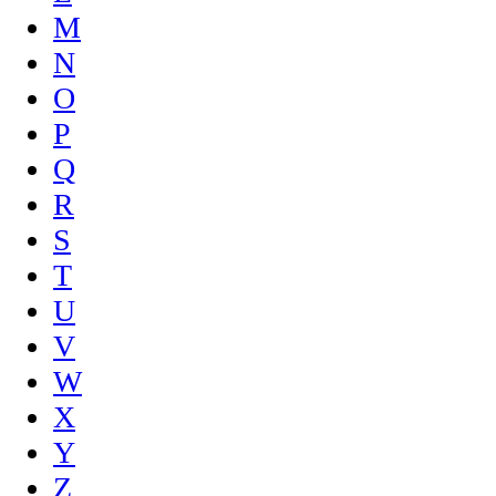
M
N
O
P
Q
R
S
T
U
V
W
X
Y
Z