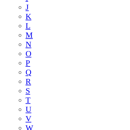
J
K
L
M
N
O
P
Q
R
S
T
U
V
W