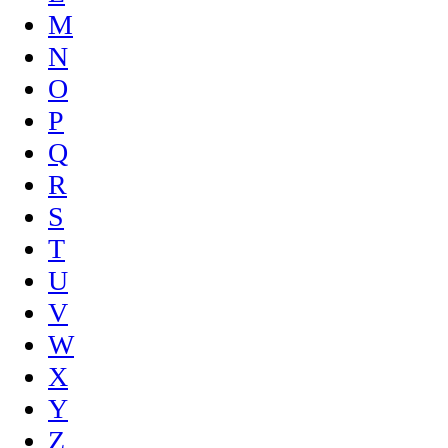
M
N
O
P
Q
R
S
T
U
V
W
X
Y
Z