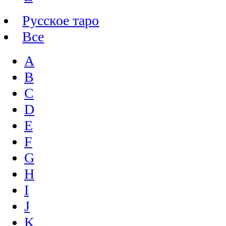
Русское таро
Все
A
B
C
D
E
F
G
H
I
J
K