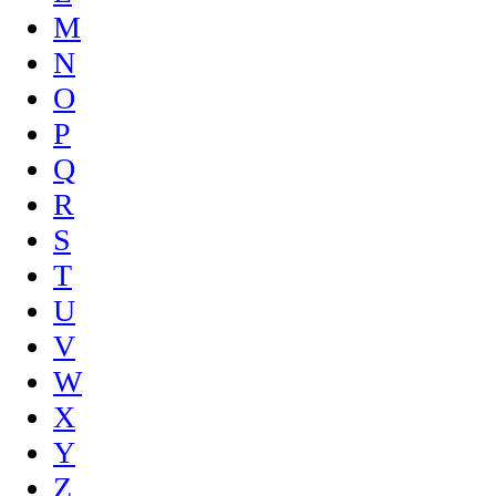
M
N
O
P
Q
R
S
T
U
V
W
X
Y
Z