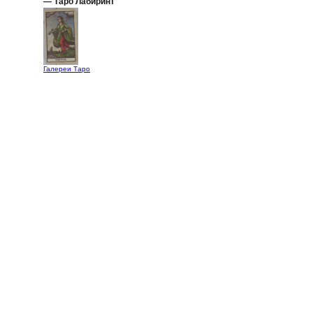
— Таро Лабиринт
Галереи Таро