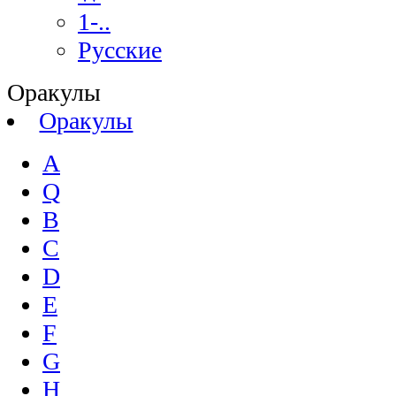
1-..
Русские
Оракулы
Оракулы
A
Q
B
C
D
E
F
G
H