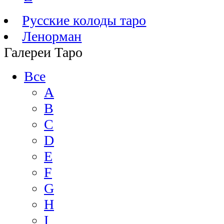
Русские колоды таро
Ленорман
Галереи Таро
Все
A
B
C
D
E
F
G
H
I