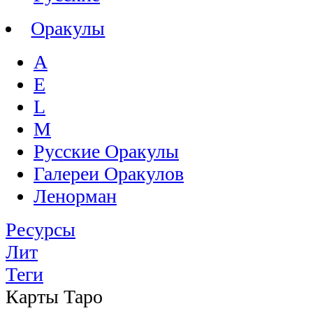
Оракулы
A
E
L
M
Русские Оракулы
Галереи Оракулов
Ленорман
Ресурсы
Лит
Теги
Карты Таро