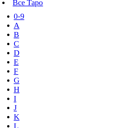
Все Таро
0-9
A
B
C
D
E
F
G
H
I
J
K
L