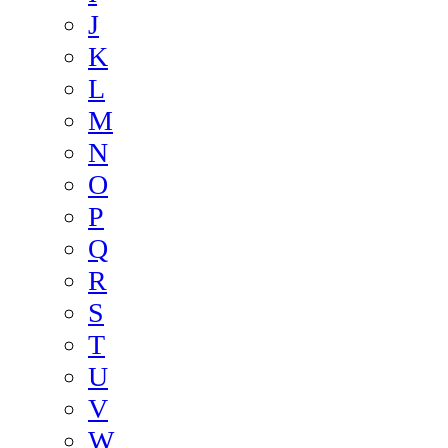
J
K
L
M
N
O
P
Q
R
S
T
U
V
W