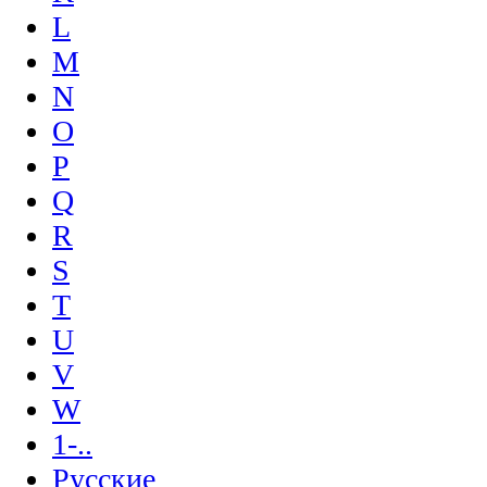
L
M
N
O
P
Q
R
S
T
U
V
W
1-..
Русские