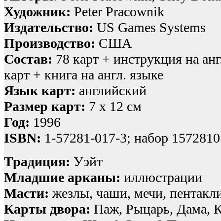
Художник:
Peter Pracownik
Издательство:
US Games Systems
Производство:
США
Состав:
78 карт + инструкция на анг
карт + книга на англ. языке
Язык карт:
английский
Размер карт:
7 х 12 см
Год:
1996
ISBN:
1-57281-017-3; набор 157281
Традиция:
Уэйт
Младшие арканы:
иллюстрации
Масти:
жезлы, чаши, мечи, пентакл
Карты двора:
Паж, Рыцарь, Дама, 