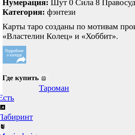
Нумерация:
Шут 0 Сила 8 Правосуд
Категория:
фэнтези
Карты таро созданы по мотивам про
«Властелин Колец» и «Хоббит».
Где купить
Тароман
Есть
Лабиринт