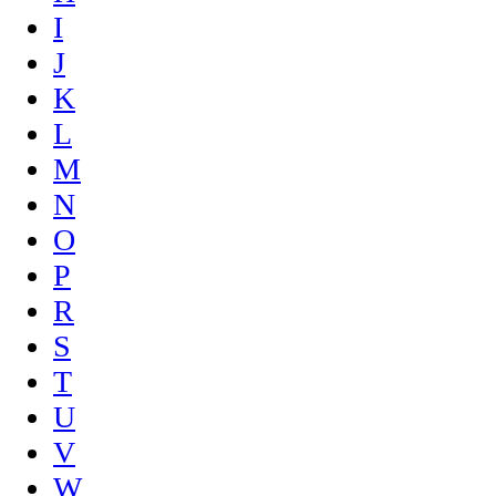
I
J
K
L
M
N
O
P
R
S
T
U
V
W