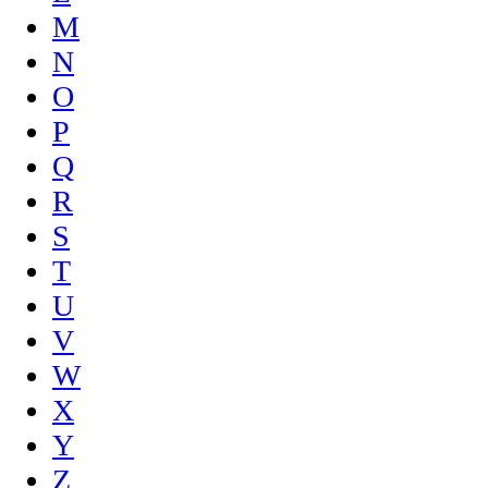
M
N
O
P
Q
R
S
T
U
V
W
X
Y
Z