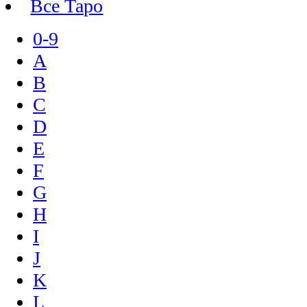
Все Таро
0-9
A
B
C
D
E
F
G
H
I
J
K
L