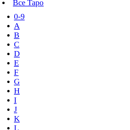
Все Таро
0-9
A
B
C
D
E
F
G
H
I
J
K
L