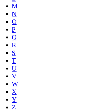
M
N
O
P
Q
R
S
T
U
V
W
X
Y
Z