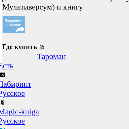
Мультиверсум) и книгу.
Где купить
Тароман
Есть
Лабиринт
Русское
Magic-kniga
Русское