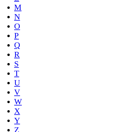
M
N
O
P
Q
R
S
T
U
V
W
X
Y
Z