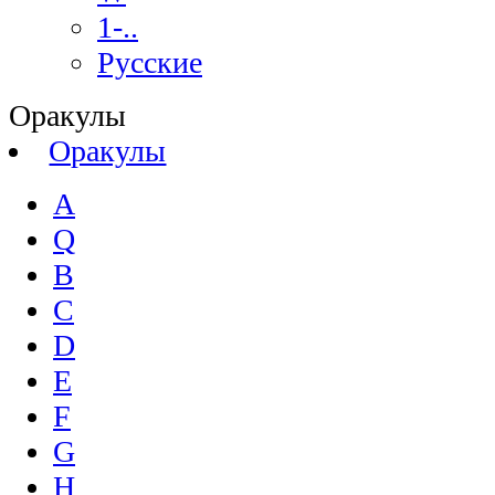
1-..
Русские
Оракулы
Оракулы
A
Q
B
C
D
E
F
G
H