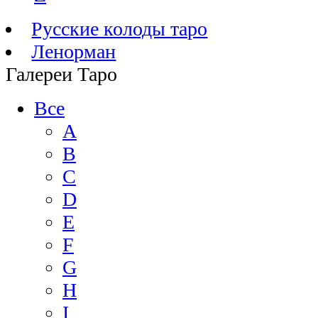
Русские колоды таро
Ленорман
Галереи Таро
Все
A
B
C
D
E
F
G
H
I