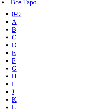
Все Таро
0-9
A
B
C
D
E
F
G
H
I
J
K
L