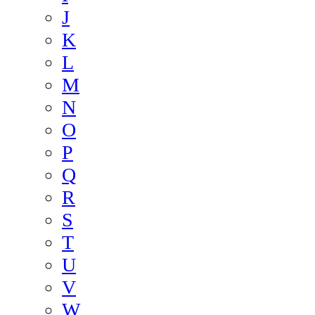
J
K
L
M
N
O
P
Q
R
S
T
U
V
W