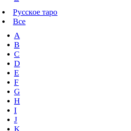
Русское таро
Все
A
B
C
D
E
F
G
H
I
J
K