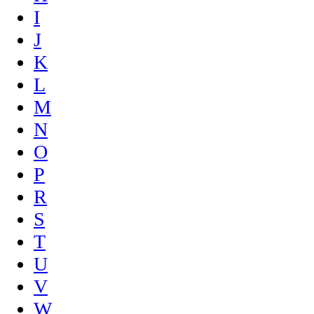
I
J
K
L
M
N
O
P
R
S
T
U
V
W