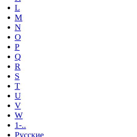
L
M
N
O
P
Q
R
S
T
U
V
W
1-..
Русские