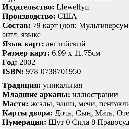
Издательство:
Llewellyn
Производство:
США
Состав:
79 карт (доп: Мультиверсум)
англ. языке
Язык карт:
английский
Размер карт:
6.99 x 11.75см
Год:
2002
ISBN:
978-0738701950
Традиция:
уникальная
Младшие арканы:
иллюстрации
Масти:
жезлы, чаши, мечи, пентакл
Карты двора:
Дочь, Сын, Мать, От
Нумерация:
Шут 0 Сила 8 Правосуд