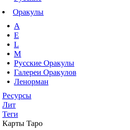
Оракулы
A
E
L
M
Русские Оракулы
Галереи Оракулов
Ленорман
Ресурсы
Лит
Теги
Карты Таро