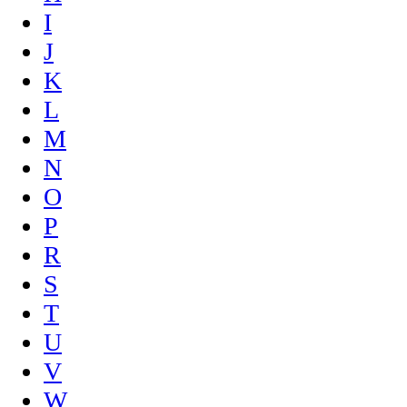
I
J
K
L
M
N
O
P
R
S
T
U
V
W