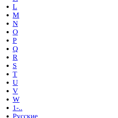
L
M
N
O
P
Q
R
S
T
U
V
W
1-..
Русские