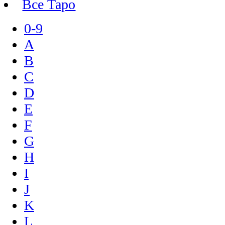
Все Таро
0-9
A
B
C
D
E
F
G
H
I
J
K
L