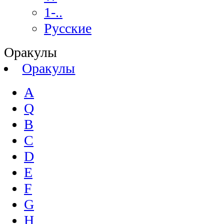
1-..
Русские
Оракулы
Оракулы
A
Q
B
C
D
E
F
G
H