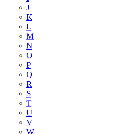
J
K
L
M
N
O
P
Q
R
S
T
U
V
W