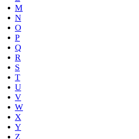
M
N
O
P
Q
R
S
T
U
V
W
X
Y
Z