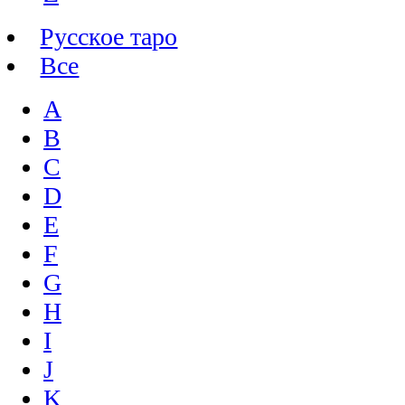
Русское таро
Все
A
B
C
D
E
F
G
H
I
J
K