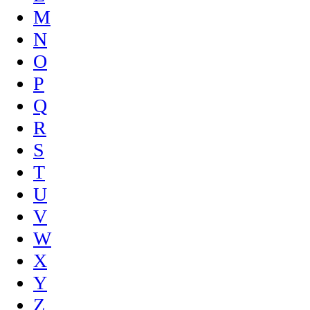
M
N
O
P
Q
R
S
T
U
V
W
X
Y
Z