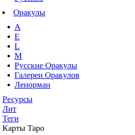
Оракулы
A
E
L
M
Русские Оракулы
Галереи Оракулов
Ленорман
Ресурсы
Лит
Теги
Карты Таро