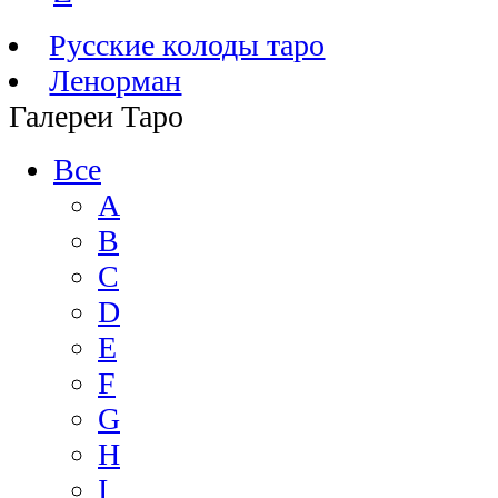
Русские колоды таро
Ленорман
Галереи Таро
Все
A
B
C
D
E
F
G
H
I