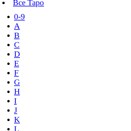
Все Таро
0-9
A
B
C
D
E
F
G
H
I
J
K
L