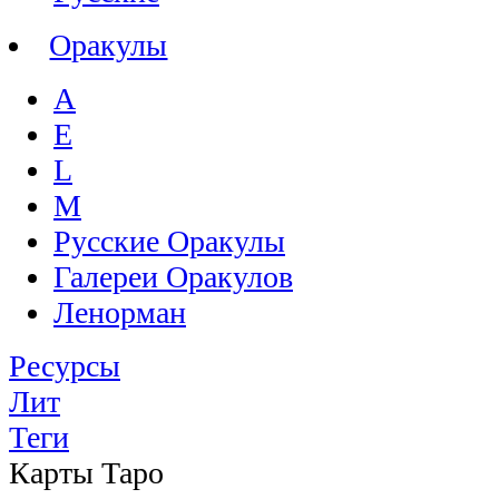
Оракулы
A
E
L
M
Русские Оракулы
Галереи Оракулов
Ленорман
Ресурсы
Лит
Теги
Карты Таро