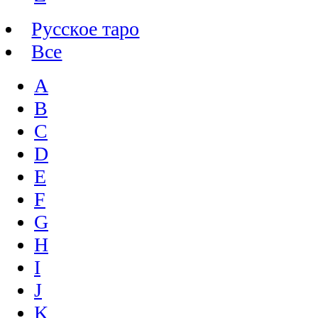
Русское таро
Все
A
B
C
D
E
F
G
H
I
J
K