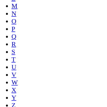
M
N
O
P
Q
R
S
T
U
V
W
X
Y
Z