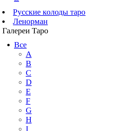
Русские колоды таро
Ленорман
Галереи Таро
Все
A
B
C
D
E
F
G
H
I