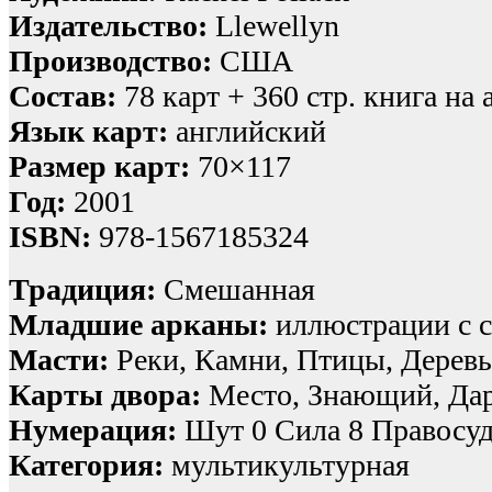
Издательство:
Llewellyn
Производство:
США
Состав:
78 карт + 360 стр. книга на 
Язык карт:
английский
Размер карт:
70×117
Год:
2001
ISBN:
978-1567185324
Традиция:
Смешанная
Младшие арканы:
иллюстрации с 
Масти:
Реки, Камни, Птицы, Деревь
Карты двора:
Место, Знающий, Да
Нумерация:
Шут 0 Сила 8 Правосуд
Категория:
мультикультурная