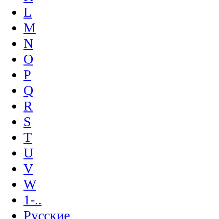
L
M
N
O
P
Q
R
S
T
U
V
W
1-..
Русские