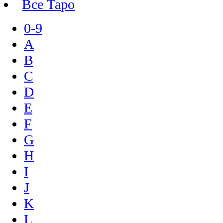
Все Таро
0-9
A
B
C
D
E
F
G
H
I
J
K
L