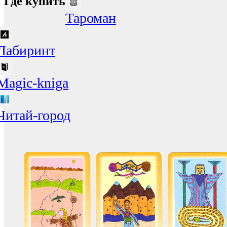
Где купить
Тароман
Лабиринт
Magic-kniga
Читай-город