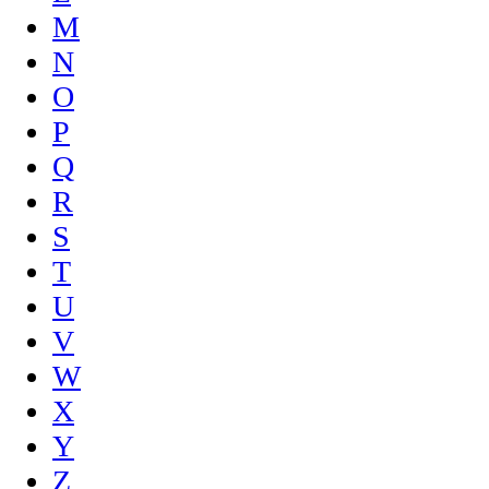
M
N
O
P
Q
R
S
T
U
V
W
X
Y
Z