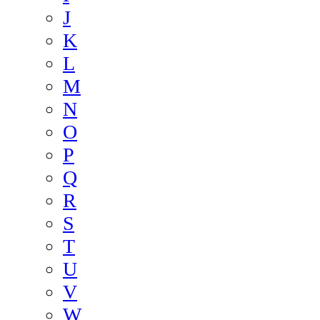
J
K
L
M
N
O
P
Q
R
S
T
U
V
W