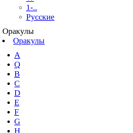
1-..
Русские
Оракулы
Оракулы
A
Q
B
C
D
E
F
G
H