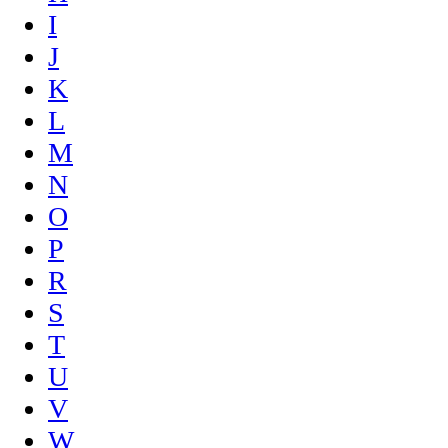
I
J
K
L
M
N
O
P
R
S
T
U
V
W