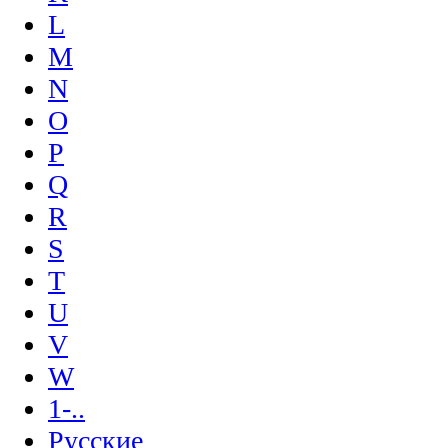
L
M
N
O
P
Q
R
S
T
U
V
W
1-..
Русские