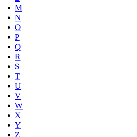
M
N
O
P
Q
R
S
T
U
V
W
X
Y
Z