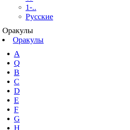
1-..
Русские
Оракулы
Оракулы
A
Q
B
C
D
E
F
G
H