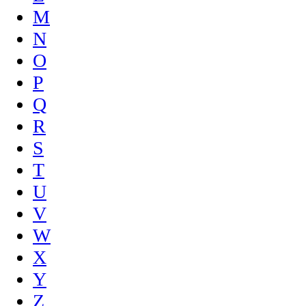
M
N
O
P
Q
R
S
T
U
V
W
X
Y
Z