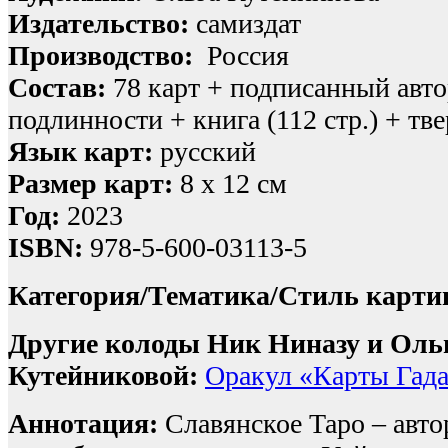
Издательство:
самиздат
Производство:
Россия
Состав:
78 карт + подписанный авт
подлинности + книга (112 стр.) + тв
Язык карт:
русский
Размер карт:
8 х 12 см
Год:
2023
ISBN:
978-5-600-03113-5
Категория/Тематика/Стиль карти
Другие колоды Ник Ниназу и Оль
Кутейниковой:
Оракул «Карты Гад
Аннотация:
Славянское Таро – автор