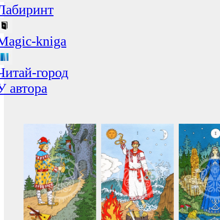
Лабиринт
Magic-kniga
Читай-город
У автора