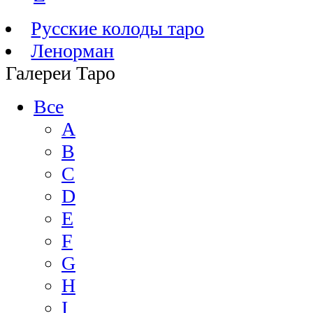
Русские колоды таро
Ленорман
Галереи Таро
Все
A
B
C
D
E
F
G
H
I