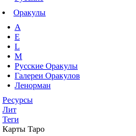
Оракулы
A
E
L
M
Русские Оракулы
Галереи Оракулов
Ленорман
Ресурсы
Лит
Теги
Карты Таро