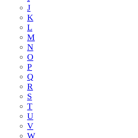
J
K
L
M
N
O
P
Q
R
S
T
U
V
W