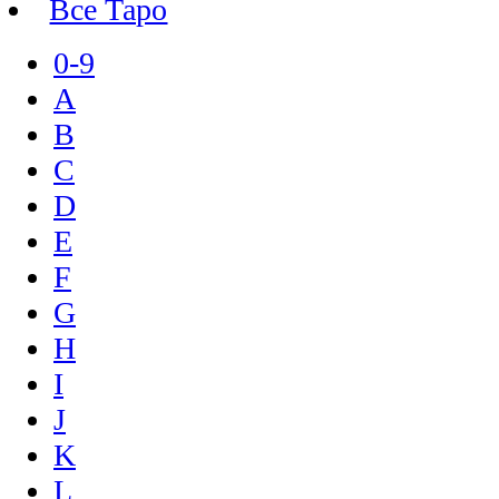
Все Таро
0-9
A
B
C
D
E
F
G
H
I
J
K
L