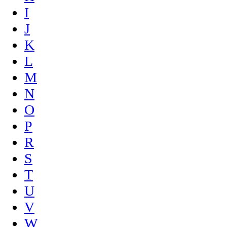
I
J
K
L
M
N
O
P
R
S
T
U
V
W