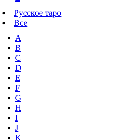
Русское таро
Все
A
B
C
D
E
F
G
H
I
J
K