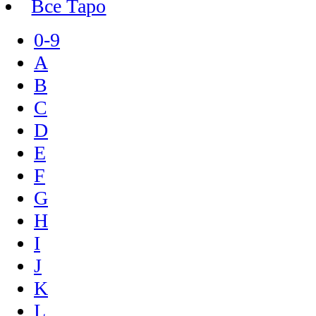
Все Таро
0-9
A
B
C
D
E
F
G
H
I
J
K
L