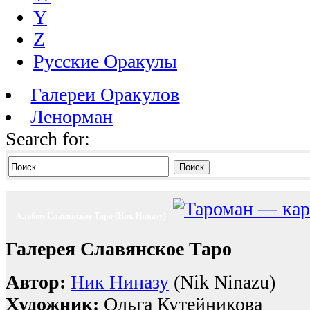
Y
Z
Русские Оракулы
Галереи Оракулов
Ленорман
Search for:
Поиск
Альбом Славянское Таро (Ник Ниназу)
Галерея Славянское Таро
Автор:
Ник Ниназу
(Nik Ninazu)
Художник:
Ольга Кутейникова