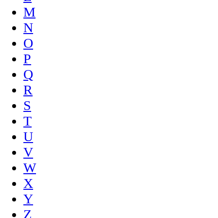
M
N
O
P
Q
R
S
T
U
V
W
X
Y
Z