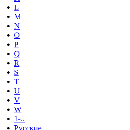
L
M
N
O
P
Q
R
S
T
U
V
W
1-..
Русские