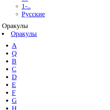
1-..
Русские
Оракулы
Оракулы
A
Q
B
C
D
E
F
G
H