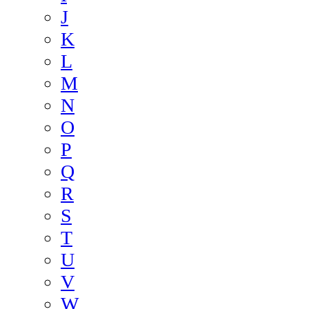
J
K
L
M
N
O
P
Q
R
S
T
U
V
W