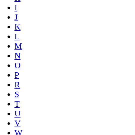
I
J
K
L
M
N
O
P
R
S
T
U
V
W