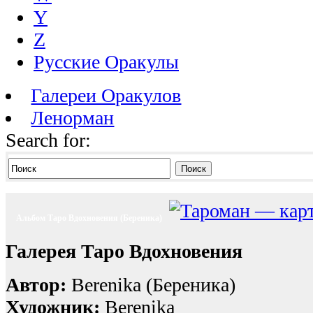
Y
Z
Русские Оракулы
Галереи Оракулов
Ленорман
Search for:
Поиск
Альбом Таро Вдохновения (Береника)
Галерея Таро Вдохновения
Автор:
Berenika (Береника)
Художник:
Berenika