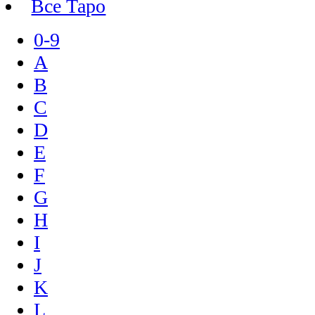
Все Таро
0-9
A
B
C
D
E
F
G
H
I
J
K
L