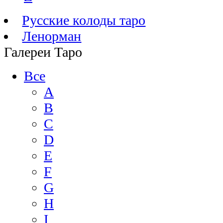
Русские колоды таро
Ленорман
Галереи Таро
Все
A
B
C
D
E
F
G
H
I