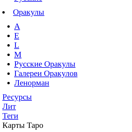
Оракулы
A
E
L
M
Русские Оракулы
Галереи Оракулов
Ленорман
Ресурсы
Лит
Теги
Карты Таро