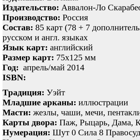
Издательство:
Аввалон-Ло Скарабе
Производство:
Россия
Состав:
85 карт (78 + 7 дополнител
русском и англ. языках
Язык карт:
английский
Размер карт:
75х125 мм
Год:
апрель/май 2014
ISBN:
Традиция:
Уэйт
Младшие арканы:
иллюстрации
Масти:
жезлы, чаши, мечи, пентакл
Карты двора:
Паж, Рыцарь, Дама, 
Нумерация:
Шут 0 Сила 8 Правосуд