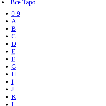
Все Таро
0-9
A
B
C
D
E
F
G
H
I
J
K
L