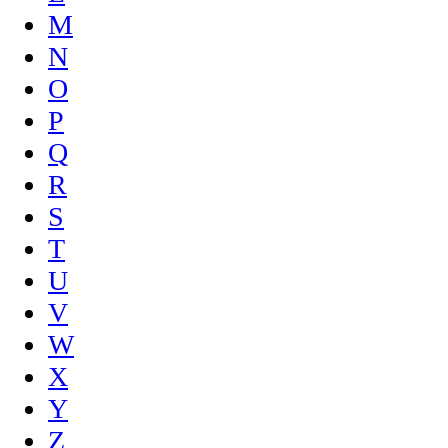
M
N
O
P
Q
R
S
T
U
V
W
X
Y
Z