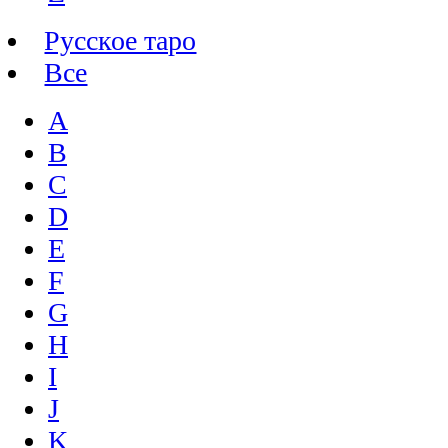
Русское таро
Все
A
B
C
D
E
F
G
H
I
J
K