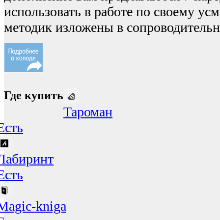
использовать в работе по своему у
методик изложены в сопроводительн
Где купить
Тароман
Есть
Лабиринт
Есть
Magic-kniga