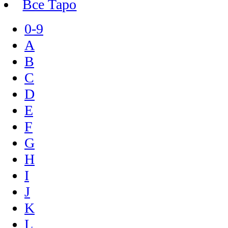
Все Таро
0-9
A
B
C
D
E
F
G
H
I
J
K
L