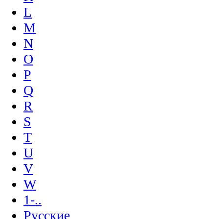
L
M
N
O
P
Q
R
S
T
U
V
W
1-..
Русские