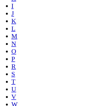
I
J
K
L
M
N
O
P
R
S
T
U
V
W