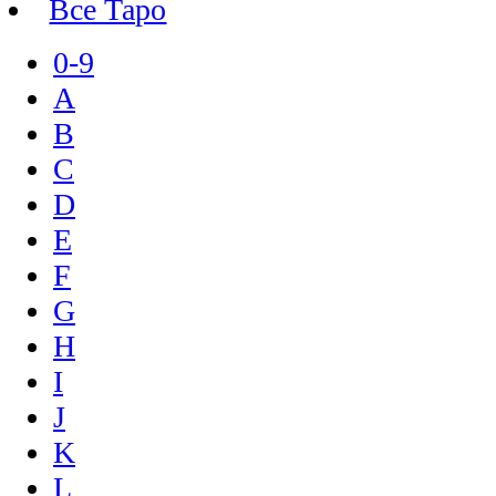
Все Таро
0-9
A
B
C
D
E
F
G
H
I
J
K
L