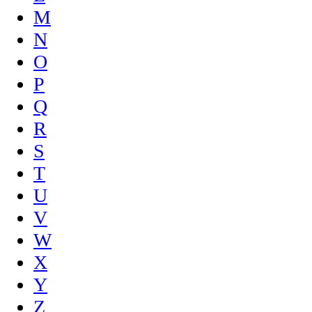
M
N
O
P
Q
R
S
T
U
V
W
X
Y
Z