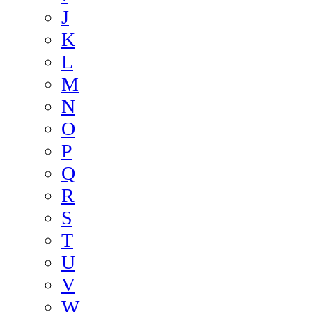
J
K
L
M
N
O
P
Q
R
S
T
U
V
W