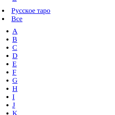
Русское таро
Все
A
B
C
D
E
F
G
H
I
J
K