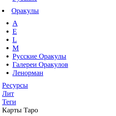
Оракулы
A
E
L
M
Русские Оракулы
Галереи Оракулов
Ленорман
Ресурсы
Лит
Теги
Карты Таро