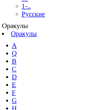
1-..
Русские
Оракулы
Оракулы
A
Q
B
C
D
E
F
G
H