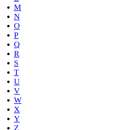
M
N
O
P
Q
R
S
T
U
V
W
X
Y
Z