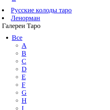
Русские колоды таро
Ленорман
Галереи Таро
Все
A
B
C
D
E
F
G
H
I