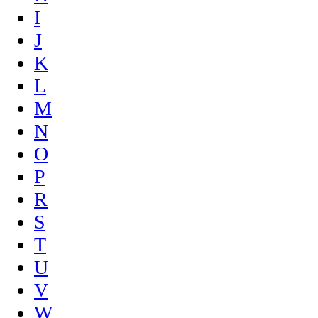
I
J
K
L
M
N
O
P
R
S
T
U
V
W