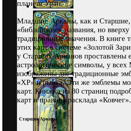
планета Уран.
Младшие Арканы, как и Старшие,
«библейские» названия, но вверху
традиционные значения. В книге 
этих карт в системе «Золотой Зари
у Старших Арканов проставлены е
астрологические символы, у все
изображены две традиционные эм
«ХР» и рыбка. Эти же эмблемы мо
карт. Книжка из 80 страниц подро
карт и правила расклада «Ковчег».
Старшие Арканы