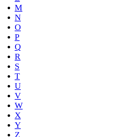
M
N
O
P
Q
R
S
T
U
V
W
X
Y
Z