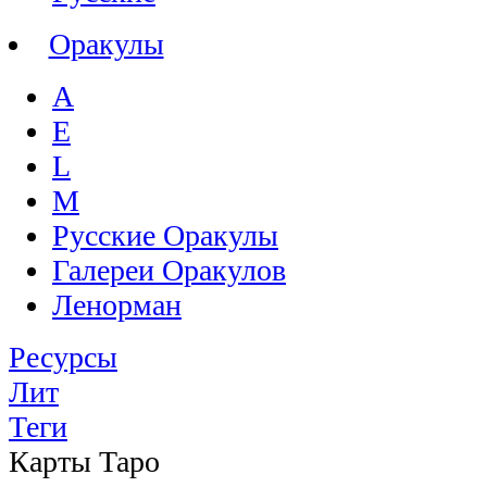
Оракулы
A
E
L
M
Русские Оракулы
Галереи Оракулов
Ленорман
Ресурсы
Лит
Теги
Карты Таро