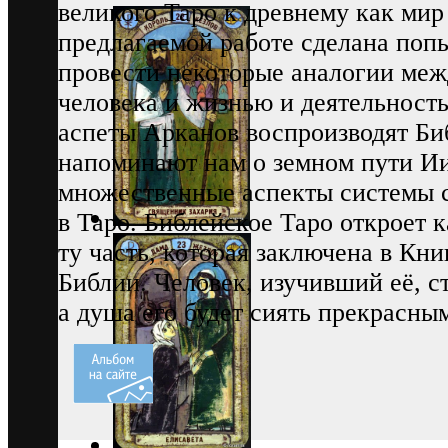
великого Таро к древнему как мир
предлагаемой работе сделана поп
провести некоторые аналогии меж
человека и жизнью и деятельност
аспеты Арканов воспроизводят Б
напоминают нам о земном пути Ии
множественные аспекты системы 
в Таро. Библейское Таро откроет
ту часть, которая заключена в Кни
Библии. Человек, изучивший её, с
а душа его будет сиять прекрасны