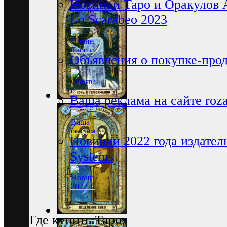
Новинки Таро и Оракулов 
Lo Scarabeo 2023
Объявления о покупке-про
Ваша реклама на сайте rozam
Новинки 2022 года издатель
Systems
Где купить Таро