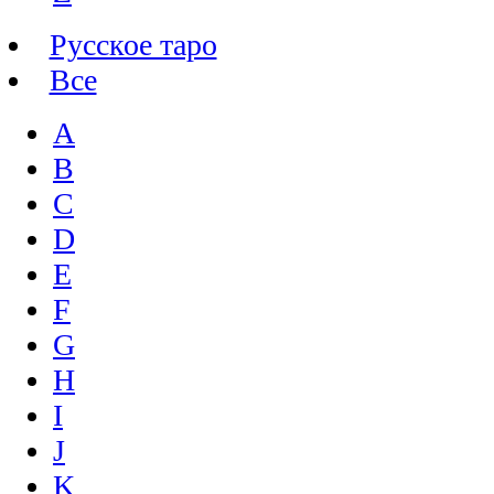
Русское таро
Все
A
B
C
D
E
F
G
H
I
J
K