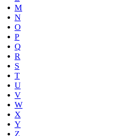
M
N
O
P
Q
R
S
T
U
V
W
X
Y
Z