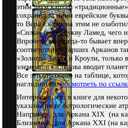
этим двум картам «традиционные»
сохранил за ними еврейские буквы
то Вера Склярова этим не озаботил
«Силы» имеет букву Ламед, чего н
Впрочем, все когда-то бывает вп
соответствия Старших Арканов так
«Золотой Зари» и Кроули, только 
элементов Склярова вводит планет
Все это отражено на таблице, кот
наглядности:
посмотреть по ссылк
Интересно, что в книге для неко
указаны не те астрологические атр
Например, для Аркана XIX (на ка
Близнецов, для Аркана XXI (на ка