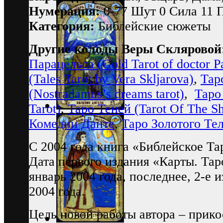
Нумерация:
0-77 Шут 0 Сила 11 
Категория:
Библейские сюжеты
Другие колоды Веры Скляровой
Парацельса (Gold Tarot of doctor Pa
(Tales Tarot by Vera Skljarova)
,
Тар
(Nostradamus’s dreams tarot)
,
Таро
Tarot)
,
Таро Теней (Tarot Of The S
Комедии Данте
,
Таро Золотого Те
С 2004 года книга «Библейское Тар
Дата первого издания «Карты. Тар
январь 2004 года, последнее, 2-е 
2004 года.
Цель новой работы автора – прик