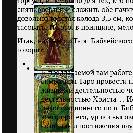
торгует, и неудобно для тех, кто п
снять обертки и сложить обе пачки
довольно толстая колода 3,5 см, к
тасовать. Но это, в принципе, мел
Итак, начнем с «Таро Библейского
говорит:
В предлагаемой вам работе
символизм Таро провести 
жизнью и деятельностью ч
деятельностью Христа… И
информационного поля Биб
всего прочего, уроки высо
сознания и постижения наук