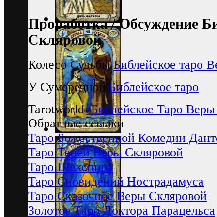
Проработка / Обсуждение Б
Скляровой
Колесо Судьбы
Библейское таро 
У Сумеречной
Библейское таро
Tarotworld
Библейское Таро Веры
Обратные ссылки
Таро Божественной Комедии Дант
Таро Теней Веры Скляровой
Таро Шекспира
Таро Сновидений Нострадамуса
Таро Сказочное Веры Скляровой
Золотое Таро Доктора Парацельса