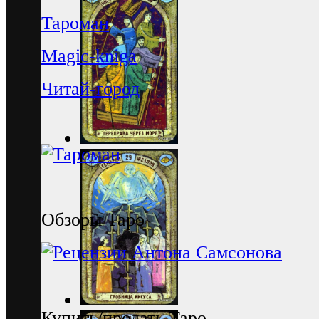
Тароман
Magic-kniga
Читай-город
Обзоры Таро
Купить/продать Таро