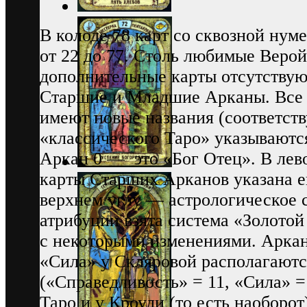
В колоде 78 карт со сквозной нум
от 22 до 77. Столь любимые Веро
дополнительные карты отсутствуют
Старшие и Младшие Арканы. Все
имеют новые названия (соответст
«классического Таро» указываются
Аркан 0 — это «Бог Отец». В лев
карты Старших Арканов указана ев
верхнем углу — астрологическое с
атрибуции взята система «Золотой
с некоторыми изменениями. Арка
«Сила» у Скляровой располагаютс
(«Справедливость» = 11, «Сила» =
Таро и у Кроули (то есть наоборот