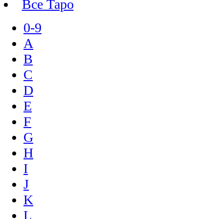
Все Таро
0-9
A
B
C
D
E
F
G
H
I
J
K
L