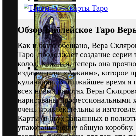
Обзор Библейское Таро Вер
Как и было обещано, Вера Скляров
Таро, продолжает создание серии 
колод. Кажется, теперь она прочн
издательстве «Аркаим», которое 
кулинарии. В ближайшее время я 
всех новых работах Веры Скляров
нарисованы профессиональными х
очень привлекательны и изготовле
Карты (в двух запаянных в полиэт
упакованы в одну общую коробку. 