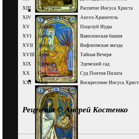
XIII
Смерть
Распятие Иисуса Христа
XIV
Умеренность
Ангел-Хранитель
XV
Дьявол
Поцелуй Иуды
XVI
Башня
Вавилонская башня
XVII
Звезда
Вифлеемская звезда
XVIII
Луна
Тайная Вечеря
XIX
Солнце
Эдемский сад
XX
Суд
Суд Понтия Пилата
XXI
Мир
Воскресение Иисуса Христ
Рецензия
©
Андрей Костенко