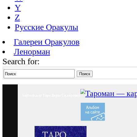
Y
Z
Русские Оракулы
Галереи Оракулов
Ленорман
Search for:
Поиск
Библейское Таро Веры Скляровой