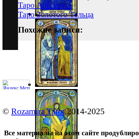
Таро Аполлона
Таро Золотого Тельца
Похожие записи:
©
Rozamira Tarot
2014-2025
Все материалы на этом сайте продублир