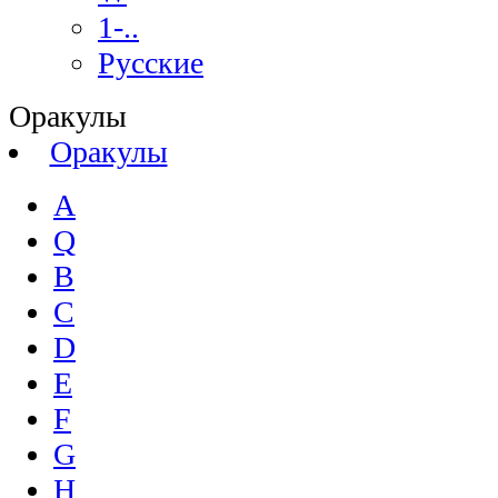
1-..
Русские
Оракулы
Оракулы
A
Q
B
C
D
E
F
G
H