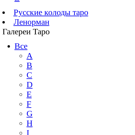
Русские колоды таро
Ленорман
Галереи Таро
Все
A
B
C
D
E
F
G
H
I