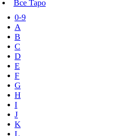
Все Таро
0-9
A
B
C
D
E
F
G
H
I
J
K
L