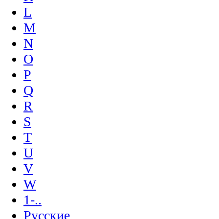
L
M
N
O
P
Q
R
S
T
U
V
W
1-..
Русские