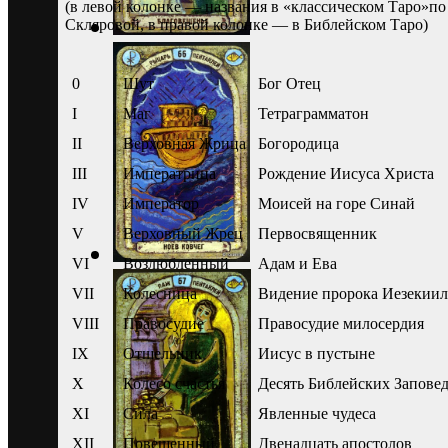
(в левой колонке — названия в «классическом Таро»п
Скляровой, в правой колонке — в Библейском Таро)
0
Шут
Бог Отец
I
Маг
Тетраграмматон
II
Верховная Жрица
Богородица
III
Императрица
Рождение Иисуса Христа
IV
Император
Моисей на горе Синай
V
Верховный Жрец
Первосвященник
VI
Возлюбленный
Адам и Ева
VII
Колесница
Видение пророка Иезекиил
VIII
Правосудие
Правосудие милосердия
IX
Отшельник
Иисус в пустыне
X
Колесо счастья
Десять Библейских Запове
XI
Сила
Явленные чудеса
XII
Повешенный
Двенадцать апостолов