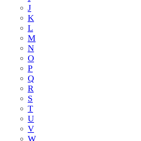
J
K
L
M
N
O
P
Q
R
S
T
U
V
W