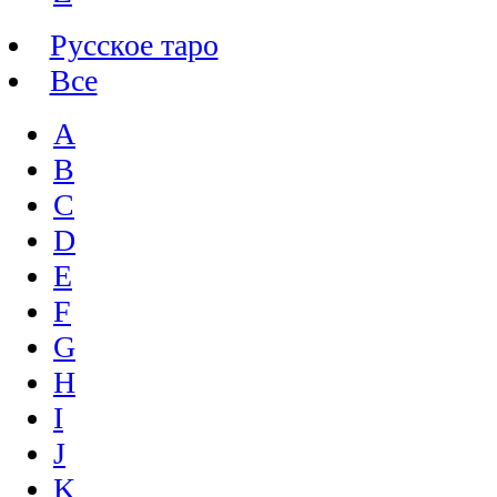
Русское таро
Все
A
B
C
D
E
F
G
H
I
J
K