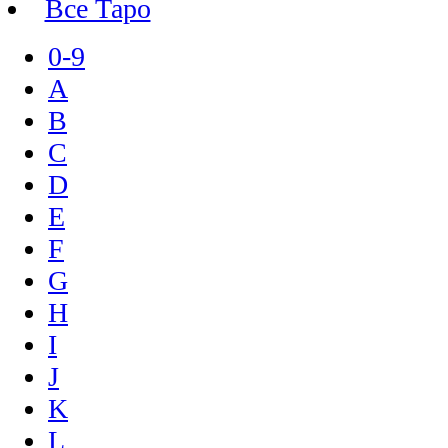
Все Таро
0-9
A
B
C
D
E
F
G
H
I
J
K
L