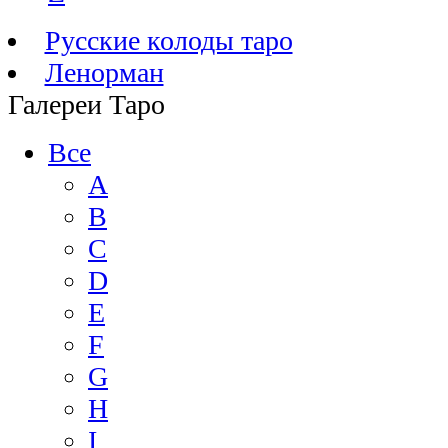
Русские колоды таро
Ленорман
Галереи Таро
Все
A
B
C
D
E
F
G
H
I