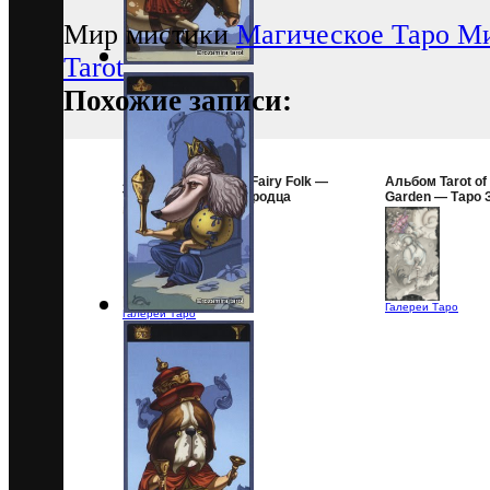
Мир мистики
Магическое Таро М
Tarot
Похожие записи:
Альбом Tarot of the Fairy Folk —
Альбом Tarot of
Таро Сказочного Народца
Garden — Таро 
Сада
Галереи Таро
Галереи Таро