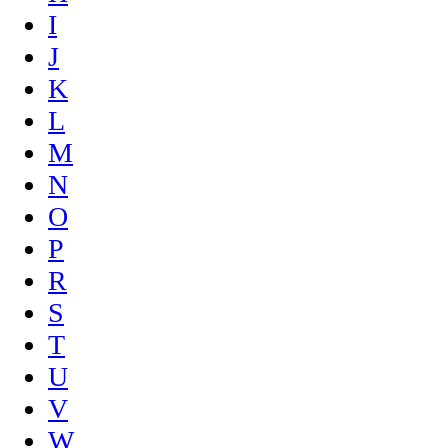
I
J
K
L
M
N
O
P
R
S
T
U
V
W