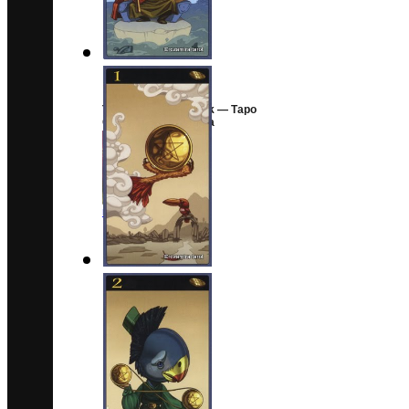
Tarot of the Fairy Folk — Таро
Сказочного Народца
F
,
Все Таро