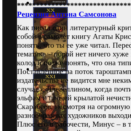
******************************
Рецензия Антона Самсонова
Как писал один литературный крит
собой в самолет книгу Агаты Крис
понять, что ты ее уже читал. Пер
тематике – порой нет ничего хуже
колод и позже понять, что она ти
Поставленное на поток тароштамп
издательства не видится мне неким
случае с Ллевеллином, когда почт
эльфам и прочей крылатой нечисти
Скарабеев, несмотря на огромную
разнообразных художников выходи
Плюс его в рабочести, Минус – в 