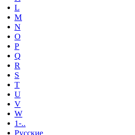
L
M
N
O
P
Q
R
S
T
U
V
W
1-..
Русские