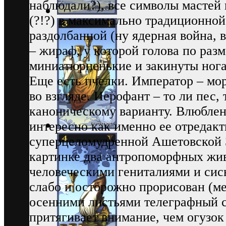
наблюдали?), все символы мастей 
(?!?) в максимально традиционной
раздолбанной (ну ядерная война, 
– жираф, у которой голова по раз
миниатюрненькие и закинуты нога-
Еще есть пчелки. Император – мо
во взгляде. Иерофант – то ли пес, 
каноническому варианту. Влюблен
интересно как именно ее отредакт
суперцеломудренной Ашетовской 
картинке два антропоморфных жив
человеческими гениталиями и сис
слабо и осторожно прорисован (ме
осенними листьями телеграфный с
притягивает внимание, чем огузо