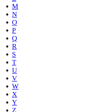
M
N
O
P
Q
R
S
T
U
V
W
X
Y
Z