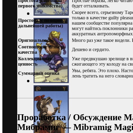
Простота (с позиции
Простые образы, легко читают
первого знакомства)
будет отталкивать.
Скорее всего, серьезному Тар
только в качестве guilty pleasu
Простота (с позиции
нашем сообществе популярна 
дальнейшей работы)
могут найтись поклонники р
аккуратных антропоморфных
Оригинальность
Много раз уже такое видели.
Соотношение цены и
Дешево и сердито.
качества
Коллекционная
Уже предвкушаю зрелище в в
ценность
сжигающего эту колоду на св
Увы, ребята. Это плохо. Наст
Суммарная оценка
лень тратить на него словарн
Проработка / Обсуждение М
Мибрамиг — Mibramig Magic