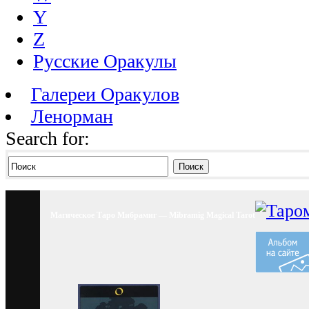
Y
Z
Русские Оракулы
Галереи Оракулов
Ленорман
Search for:
Поиск
Магическое Таро Мибрамиг — Mibramig Magical Tarot