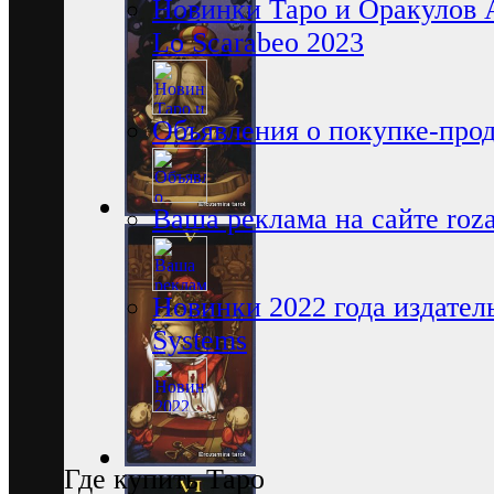
Новинки Таро и Оракулов 
Lo Scarabeo 2023
Объявления о покупке-про
Ваша реклама на сайте rozam
Новинки 2022 года издатель
Systems
Где купить Таро