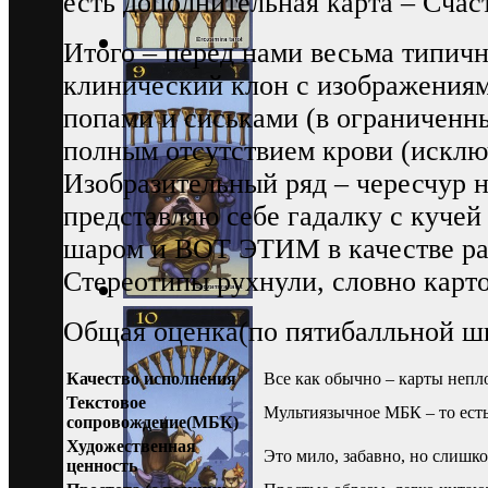
есть дополнительная карта – Счас
Итого – перед нами весьма типич
клинический клон с изображениями
попами и сиськами (в ограниченны
полным отсутствием крови (исключ
Изобразительный ряд – чересчур 
представляю себе гадалку с кучей
шаром и ВОТ ЭТИМ в качестве ра
Стереотипы рухнули, словно карт
Общая оценка(по пятибалльной шк
Качество исполнения
Все как обычно – карты непл
Текстовое
Мультиязычное МБК – то есть 
сопровождение(МБК)
Художественная
Это мило, забавно, но слишк
ценность