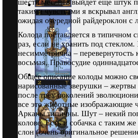
шести месяцев выйдет еще штук п
такими чувствами я вскрывал ан
ожидая очередной райдероклон с
Колода поставляется в типичном с
раз, если не хранить под стеклом.
несимметрична – перевернутость к
восьмая, Правосудие одиннадцато
Общее описание колоды можно све
нарисованные зверушки – жертвы
после трех поколений эволюциони
все это животные изображающие 
Арканы типичны. Шут – некий поп
колове. Есть и собачка с таким ж
слон (очень оригинальное решение