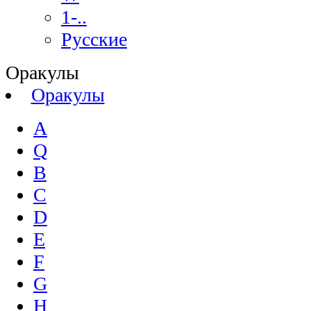
1-..
Русские
Оракулы
Оракулы
A
Q
B
C
D
E
F
G
H