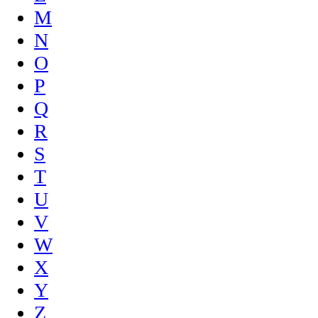
M
N
O
P
Q
R
S
T
U
V
W
X
Y
Z