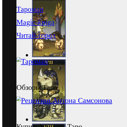
Тароман
Magic-kniga
Читай-город
Обзоры Таро
Купить/продать Таро