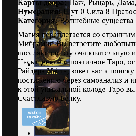
Карты двора:
Паж, Рыцарь, Дама
Нумерация:
Шут 0 Сила 8 Правос
Категория:
Волшебные существа
Магия переплетается со странны
Мибрамиг. Вы встретите любопытн
населяющие эту очаровательную и
Насыщенное и поэтичное Таро, ос
Райдера Уэйта, зовет вас к поиску
постижению через самоанализ и и
к этой уникальной колоде Таро вы
Счастливую Белку.