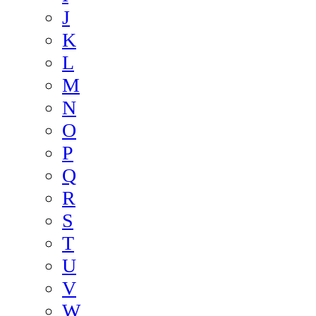
J
K
L
M
N
O
P
Q
R
S
T
U
V
W