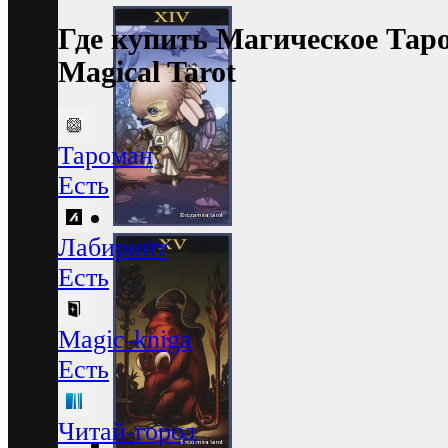
Где купить Магическое Та
Magical Tarot
Тароман
Есть
Лабиринт
Есть
Magic-kniga
Есть
Читай-город