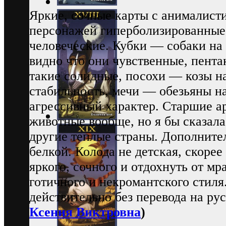
Яркие, сочные карты с анималисти
персонажей гиперболизированные 
человеческие. Кубки — собаки на
видно что они чувственные, пент
такие солидные, посохи — козы н
стабильность, мечи — обезьяны н
агрессивный характер. Старшие 
животные вообще, но я бы сказала
другие теплые страны. Дополнител
белкой. Колода не детская, скорее
яркого, сочного и отдохнуть от мр
готичного и некромантского стил
действительно без перевода на рус
Ксения Виктровна
)