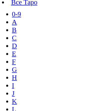
Все Таро
0-9
A
B
C
D
E
F
G
H
I
J
K
L