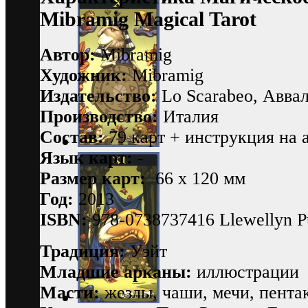
Mibramig Magical Tarot
Автор:
Mibramig
Художник:
Mibramig
Издательство:
Lo Scarabeo, Авва
Производство:
Италия
Состав:
79 карт + инструкция на а
Язык карт:
-
Размер карт:
66 х 120 мм
Год:
2013
ISBN:
978-0738737416 Llewellyn Pu
Традиция:
Уэйт
Младшие арканы:
иллюстрации
Масти:
жезлы, чаши, мечи, пента