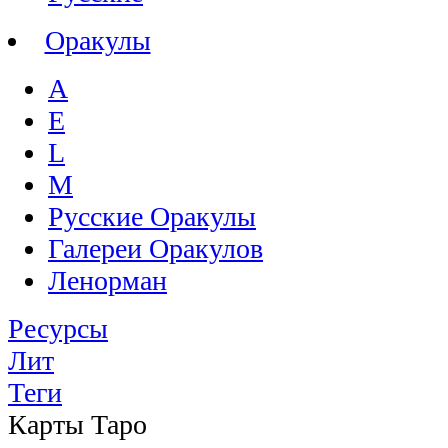
Оракулы
A
E
L
M
Русские Оракулы
Галереи Оракулов
Ленорман
Ресурсы
Лит
Теги
Карты Таро