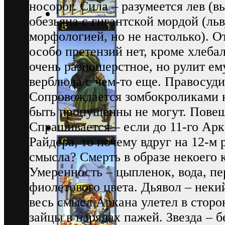
носорог. Сила – разумеется лев (
обезьяна с гигантской мордой (льв
морфологией, но не настолько). О
особо претензий нет, кроме хлеба
очень разношерстное, но рулит ему
верблюда с чем-то еще. Правосуди
Сопровождается зомбокроликами к
быть пропущенны не могут. Пове
Спрашивается – если до 11-го Арк
Райдера, то почему вдруг на 12-м
смысла? Смерть в образе некоего 
Умеренность – цыпленок, вода, п
фиолетового цвета. Дьявол – неки
весь смысл Аркана улетел в сто
зайцы в нарядах пажей. Звезда – 