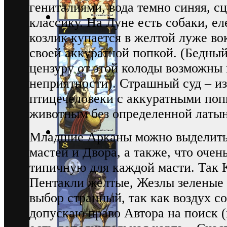
гениталиями, вода темно синяя, с
классику. На Луне есть собаки, ел
козлик купается в желтой луже во
своей аккуратной попкой. (Бедный
цензуру от этой колоды возможны
неприятности). Страшный суд – и
птицечеловеки с аккуратными поп
животным без определенной латы
Младшие Арканы можно выделить 
мастей и Двора, а также, что очен
типичную для каждой масти. Так К
Пентакли желтые, Жезлы зеленые 
выбор странный, так как воздух со
допускаю право Автора на поиск (