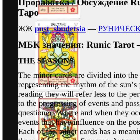
Проработка / Обсуждение Ru
Таро
ЖЖ
pust_sbudetsia
—
РУНИЧЕСК
МБК значения: Runic Tarot
THE SEASONS
The minor cards are divided into the 
representing the rhythm of the sun’s 
reading they will refer less to the pe
to the progressing of events and possib
questioner. Where and when they occ
events that have influence on the po
Each of the minor cards has a meani