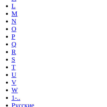
L
M
N
O
P
Q
R
S
T
U
V
W
1-..
Русские