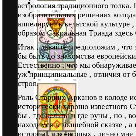
астрология традиционного толка. 
изобразительных решениях колода
аппелирует к кельтской культуре ,
образом Сакральная Триада здесь
Итак , давайте предположим , что 
бы быть до знакомства европейски
Естественно , что мы обнаруживае
уж принципиальные , отличия от 
строя.
Роль Старших Арканов в колоде и
исторически хорошо известного С
бы , где кельты и где руны , но , 
находимся в волшебной сказке , а
истории , а во-вторых , лично мне