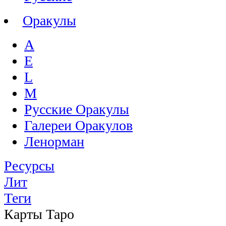
Оракулы
A
E
L
M
Русские Оракулы
Галереи Оракулов
Ленорман
Ресурсы
Лит
Теги
Карты Таро