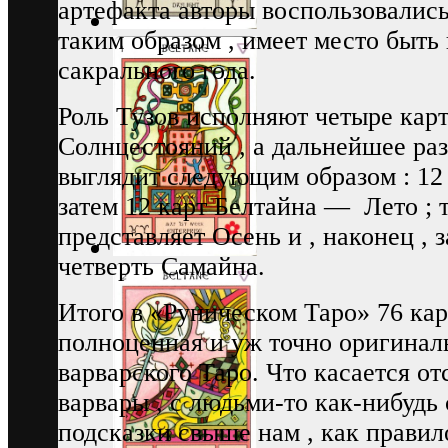
артефакта авторы воспользовались
таким образом , имеет место быть
сакрального года.
Роль Тузов исполняют четыре кар
Солнцестояний , а дальнейшее раз
выглядит следующим образом : 12 
затем 12 карт Белтайна — Лето ; т
представляет Осень и , наконец , 
четверть Самайна.
Итого в «Руническом Таро» 76 кар
полноценная и уж точно оригинал
варварского Таро. Что касается от
варвары , с людьми-то как-нибудь 
подсказки свыше нам , как правил