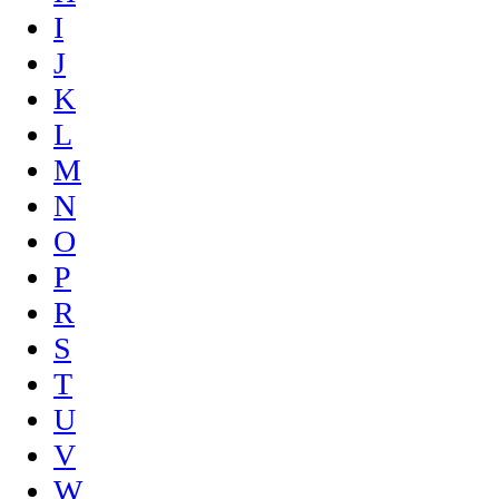
I
J
K
L
M
N
O
P
R
S
T
U
V
W