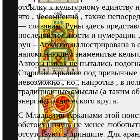
отсылку к культурному единству 
что , несомненно , также непосре
— славянам. Руны здесь представ
последовательности и нумерации ,
рун – Арканов иллюстрирована в 
напоминающем знаменитые кельт
Авторы никак не пытались подогн
Старших Арканов под привычные в
невозможно , но , напротив , в по
традиционные смыслы (а таким об
энергии) рунического круга.
С Младшими Арканами этой поист
обстоит ничуть не менее любопыт
отсутствуют в принципе. Для ара