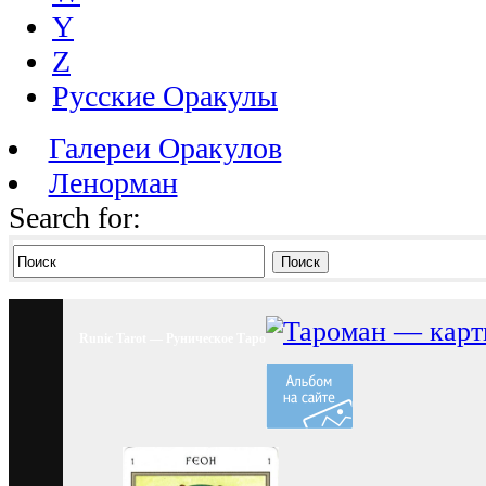
Y
Z
Русские Оракулы
Галереи Оракулов
Ленорман
Search for:
Поиск
Runic Tarot — Руническое Таро