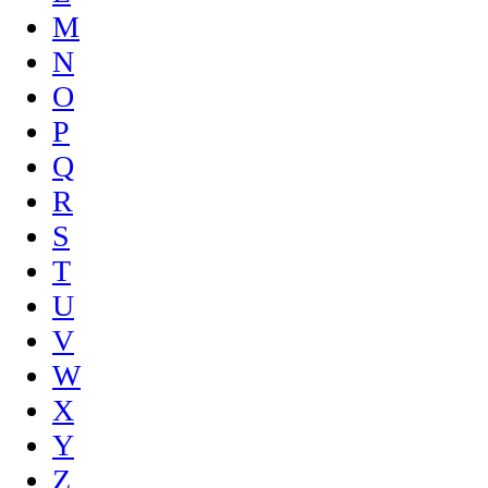
M
N
O
P
Q
R
S
T
U
V
W
X
Y
Z