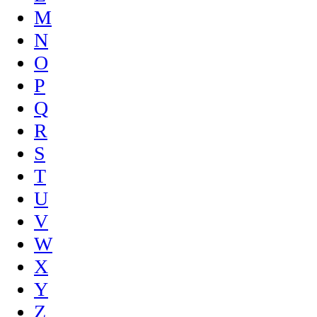
M
N
O
P
Q
R
S
T
U
V
W
X
Y
Z