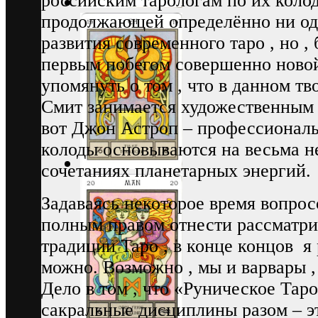
российским тарологам по их колод
продолжающей определённо ни од
развития современного таро , но ,
первым побегом совершенно новой
упомянуть о том , что в данном т
Смит занимается художественным
вот Джон Астроп – профессиональ
колоды основываются на весьма 
сочетаниях планетарных энергий.
Задаваясь некоторое время вопрос
полным правом отнести рассматри
традиции Таро , в конце концов я 
можно. Возможно , мы и варвары 
Дело в том , что «Руническое Таро
сакральные дисциплины разом – эт