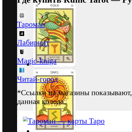
Тароман
Лабиринт
Magic-kniga
Читай-город
*Ссылки на магазины показывают,
данная колода.