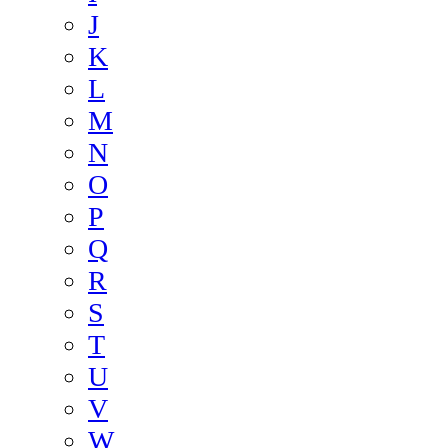
J
K
L
M
N
O
P
Q
R
S
T
U
V
W