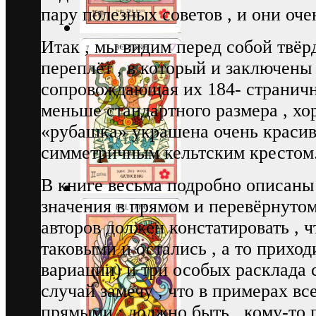
пару полезных советов , и они оче
Итак , мы видим перед собой твё
переплёт , в который и заключены
сопровождающая их 184- страничн
меньше стандартного размера , хо
«рубашка» украшена очень краси
симметричным кельтским крестом
В книге весьма подробно описаны
значения в прямом и перевёрнутом
авторов должен констатировать , 
таковыми и остались , а то прихо
вариации) и три особых расклада 
случай замечу , что в примерах вс
прямыми ; должно быть , кому-то