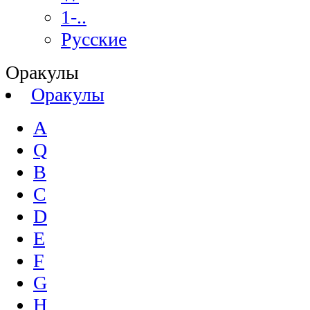
1-..
Русские
Оракулы
Оракулы
A
Q
B
C
D
E
F
G
H