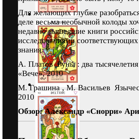
Для желающих глубже разобраться 
деле весьма необычной колоды хо
недавно вышедшие книги российс
исследованиями соответствующих 
знания:
А. Платов Руны : два тысячелетия
«Вече», 2010
М. Грашина , М. Васильев Язычес
2010
Обзор: Александр «Снорри» Ари