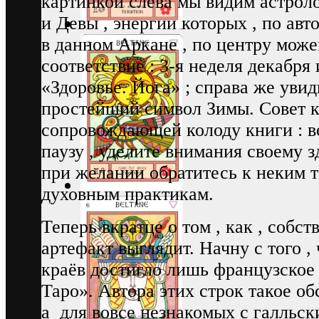
картинкой слева мы видим астрол
и Девы , энергии которых , по ав
в данном Аркане , по центру мож
соответствие : 3-я неделя декабря
«Здоровье. Йога» ; справа же уви
простейший символ Зимы. Совет к
сопровождающей колоду книги : в
паузу , уделите внимания своему з
при желании обратитесь к неким 
духовным практикам.
Теперь вкратце о том , как , собс
артефакт выглядит. Начну с того 
краёв достигло лишь французское
Таро». Автора этих строк такое об
а для вовсе незнакомых с галльс