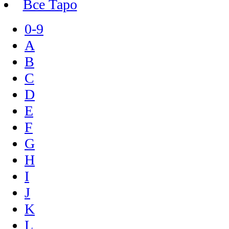
Все Таро
0-9
A
B
C
D
E
F
G
H
I
J
K
L