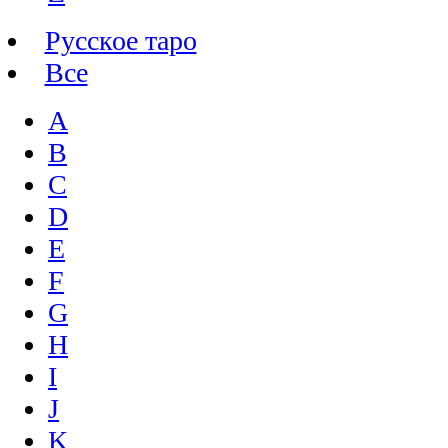
Русское таро
Все
A
B
C
D
E
F
G
H
I
J
K