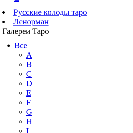
Русские колоды таро
Ленорман
Галереи Таро
Все
A
B
C
D
E
F
G
H
I