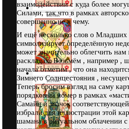
взаимодействии с куда более мо
Силами, так что в рамках авторск
совершенно не к чему.
И ещё несколько слов о Младших 
символизирует определённую неде
может значительно облегчить нам
раскладах. Возьмём , например , 
начала отметим , что она находит
Зимнего Солнцестояния , несущег
Теперь бросим взгляд на саму кар
порядковый номер в рамках «масти
Самайн и значок соответствующей
избрали для иллюстрации этой ка
шамана в ритуальном облачении с