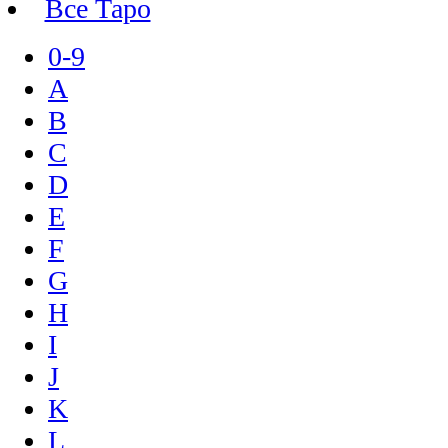
Все Таро
0-9
A
B
C
D
E
F
G
H
I
J
K
L