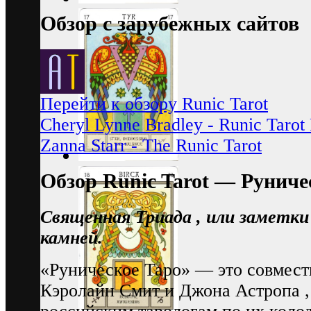
Обзор с зарубежных сайтов
Перейти к обзору Runic Tarot
Cheryl Lynne Bradley - Runic Tarot
Zanna Starr - The Runic Tarot
Обзор Runic Tarot — Руниче
Священная Триада , или заметки
камней.
«Руническое Таро» — это совмест
Кэролайн Смит и Джона Астропа ,