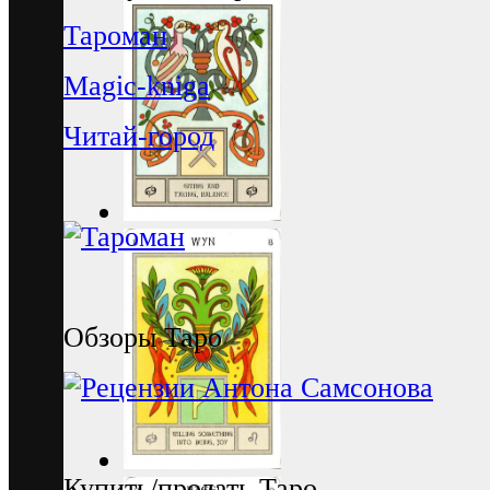
Тароман
Magic-kniga
Читай-город
Обзоры Таро
Купить/продать Таро