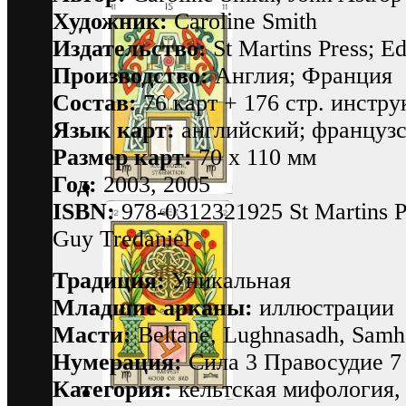
Художник:
Caroline Smith
Издательство:
St Martins Press; Ed
Производство:
Англия; Франция
Состав:
76 карт + 176 стр. инстру
Язык карт:
английский; французск
Размер карт:
70 х 110 мм
Год:
2003, 2005
ISBN:
978-0312321925 St Martins P
Guy Tredaniel
Традиция:
Уникальная
Младшие арканы:
иллюстрации
Масти:
Beltane, Lughnasadh, Samh
Нумерация:
Сила 3 Правосудие 7
Категория:
кельтская мифология,