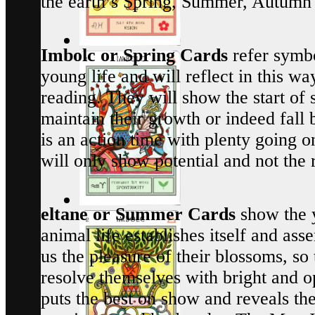
the earth’s Spring, Summer, Autumn
Imbolc or Spring Cards
refer symbo
young life and will reflect in this way
reading. They will show the start of 
maintain their growth or indeed fall 
is an action time with plenty going on
will only show potential and not the 
eltane or Summer Cards
show the y
animal life establishes itself and ass
us the pleasure of their blossoms, so
resolve themselves with bright and 
puts the best on show and reveals th