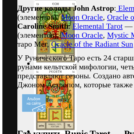
Другие колоды John Astrop
:
Eleme
(элементов),
Moon Oracle
,
Oracle o
Caroline Smith
:
Elemental Tarot
— 
(элементов),
Moon Oracle
,
Mystic 
таро Мег,
Oracle of the Radiant Sun
У Рунического Таро есть 24 старш
рунами кельтской мифологии, чет
представляют сезоны. Создано ав
Джоном Астропом, которые также 
Где купить Runic Tarot — Р