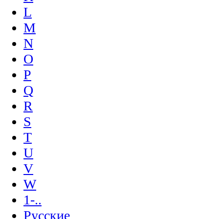
L
M
N
O
P
Q
R
S
T
U
V
W
1-..
Русские