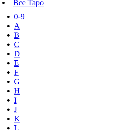
Все Таро
0-9
A
B
C
D
E
F
G
H
I
J
K
L