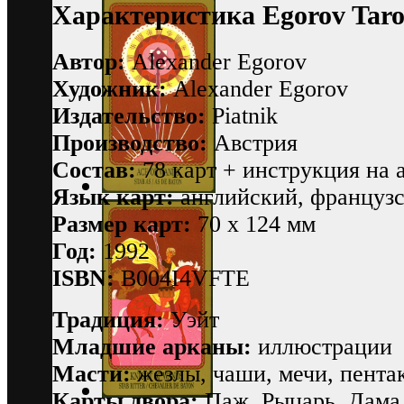
Характеристика Egorov Tar
Автор:
Alexander Egorov
Художник:
Alexander Egorov
Издательство:
Piatnik
Производство:
Австрия
Состав:
78 карт + инструкция на 
Язык карт:
английский, французс
Размер карт:
70 х 124 мм
Год:
1992
ISBN:
B004I4VFTE
Традиция:
Уэйт
Младшие арканы:
иллюстрации
Масти:
жезлы, чаши, мечи, пента
Карты двора:
Паж, Рыцарь, Дама