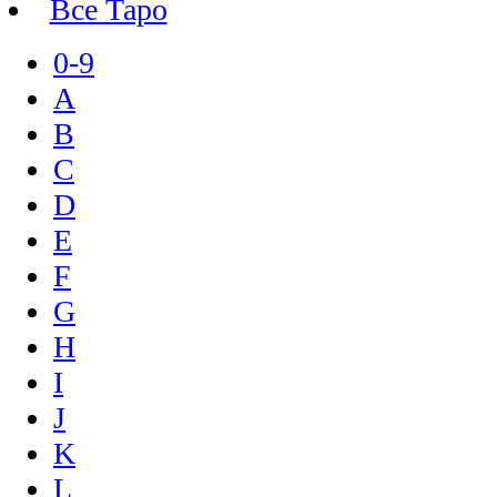
Все Таро
0-9
A
B
C
D
E
F
G
H
I
J
K
L