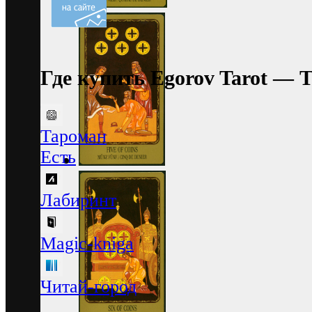
Где купить Egorov Tarot — 
Тароман
Есть
Лабиринт
Magic-kniga
Читай-город