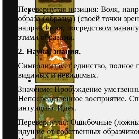
Перевернутая позиция: Воля, нап
образа (образца) (своей точки зре
направлении, посредством манип
этими образами.
2. Наука, знания.
Символизирует единство, полное 
видимых и невидимых.
Значение: Пробуждение умственн
Непосредственное восприятие. Сп
интуицию. Идея.
Перевернутая: Ошибочные (ложные)
идущие от собственных образчико