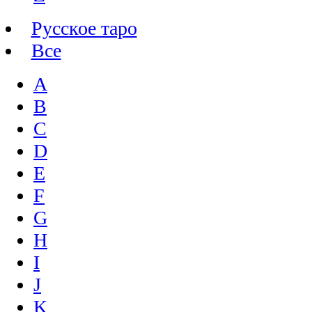
Русское таро
Все
A
B
C
D
E
F
G
H
I
J
K