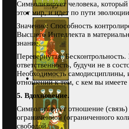
Символизирует человека, который 
этот мир, и идет по пути эволюции
Значение: Способность контролир
Высшего Интеллекта в материальн
знание.
Перевернутая: Бесконтрольность. Б
ответственность, будучи не в сос
Необходимость самодисциплины, и
отношений к тем, с кем вы имеете 
5. Вдохновение.
Символизирует отношение (связь)
ограниченной (ограниченного кол
свободой.