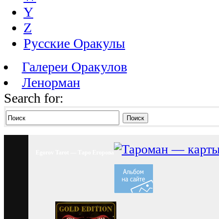
Y
Z
Русские Оракулы
Галереи Оракулов
Ленорман
Search for:
Поиск
Egorov Tarot — Таро Егорова