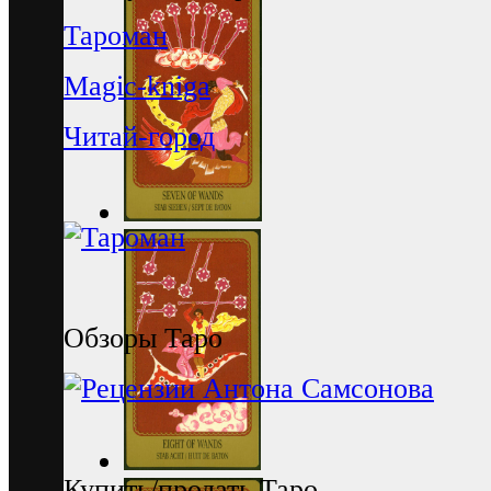
Тароман
Magic-kniga
Читай-город
Обзоры Таро
Купить/продать Таро