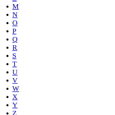
M
N
O
P
Q
R
S
T
U
V
W
X
Y
Z