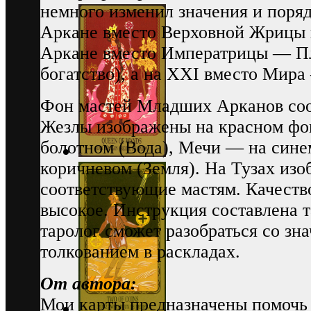
немного изменил значения и порядо
Аркане вместо Верховной Жрицы и
Аркане вместо Императрицы — Пл
богатство), а на XXI вместо Мира
Фон мастей Младших Арканов соот
Жезлы изображены на красном фон
болотном (Вода), Мечи — на сине
коричневом (Земля). На Тузах из
соответствующие мастям. Качество
высокое. Инструкция составлена 
таролог сможет разобраться со зн
толкованием в раскладах.
От автора:
Мои карты предназначены помочь 