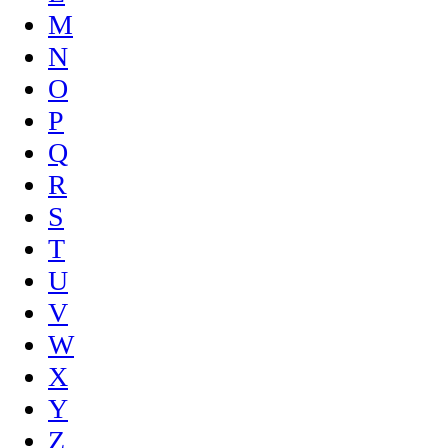
M
N
O
P
Q
R
S
T
U
V
W
X
Y
Z