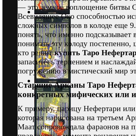
— это земное воплощение битвы С
Всевидящее Око способностью исц
сложных символов в колоде еще 9.
понять, что именно подсказывает 
понимать эту колоду постепенно, 
кто решит
купить Таро Неферта
запаситесь терпением и наслажда
погружению в мистический мир эт
Старшие Арканы Таро Неферт
конкретных мифических или и
К примеру, царицу Нефертари или
которая нарисована на третьем Ар
Маат сопровождала фараонов на п
правления: с момента воцарения н