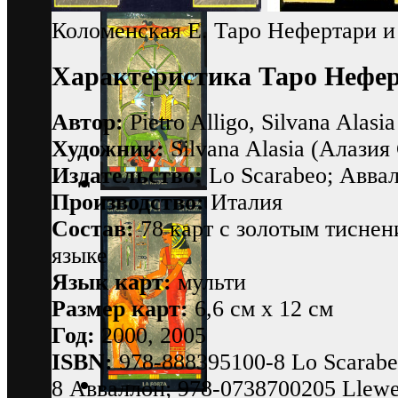
Коломенская Е. Таро Нефертари и
Характеристика Таро Неферт
Автор:
Pietro Alligo, Silvana Alasia
Художник:
Silvana Alasia (Алазия
Издательство:
Lo Scarabeo; Авва
Производство:
Италия
Состав:
78 карт с золотым тиснен
языке
Язык карт:
мульти
Размер карт:
6,6 см x 12 см
Год:
2000, 2005
ISBN:
978-888395100-8 Lo Scarabe
8 Авваллон; 978-0738700205 Llewel