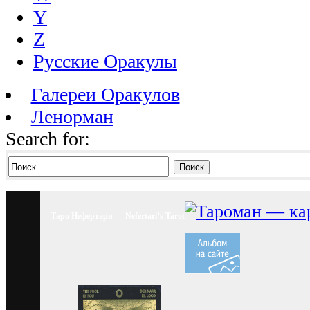
Y
Z
Русские Оракулы
Галереи Оракулов
Ленорман
Search for:
Поиск
Таро Нефертари — Nefertari’s Tarot