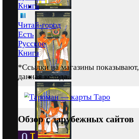
Книга
Читай-город
Есть
Русское
Книга
*Ссылки на магазины показывают,
данная колода.
Обзор с зарубежных сайтов