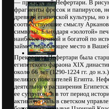
— прекрасной Нефертари. В рисун
фрагменты фресок и папирусов, н
древней египетской культуры, но
соответствующие смыслу Арканов
символы. Благодаря «золотой» печ
наиболее ценной и богатой по исп
займет подобающее место в Вашей
Прекрасная Нефертари была старш
египетского фараона XIX династии
около 66 лет (1290-1224 гг. до н.э
великих повелителей Египта. Неф
деятельного расширения Египетск
ее супругом, и в тот период исто
активную роль в светском управлен
боготворил, называя Царицей Кра