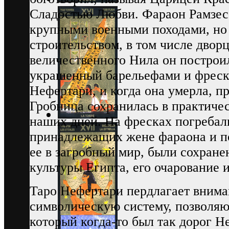
Сладостью Любви. Фараон Рамзес 
крупными военными походами, но
строительством, в том числе дворц
величественного Нила он построи
украшенный барельефами и фреска
Нефертари, и когда она умерла, пр
Гробница сохранилась в практичес
наших дней. На фресках погребал
принадлежащих жене фараона и п
ее в загробный мир, были сохран
культуры Египта, его очарование и
Таро Нефертари пердлагает внима
символическую систему, позволя
который когда-то был так дорог Н