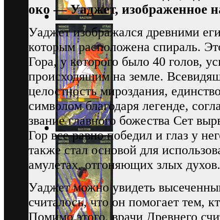
око — Уаджет, изображенное н
Уаджет изображался древними егип
которым расположена спираль. Эт
Гора, у которого было 40 голов, у
происходящим на земле. Всевидящ
целостность мироздания, единство
символом благодаря легенде, согла
звание главного божества Сет выр
Гор все равно победил и глаз у не
также стал основой для использов
амулетах, отгоняющих злых духов
Уаджет можно увидеть высеченным
считалось, что он помогает тем, к
Помимо этого, врачи Древнего счи