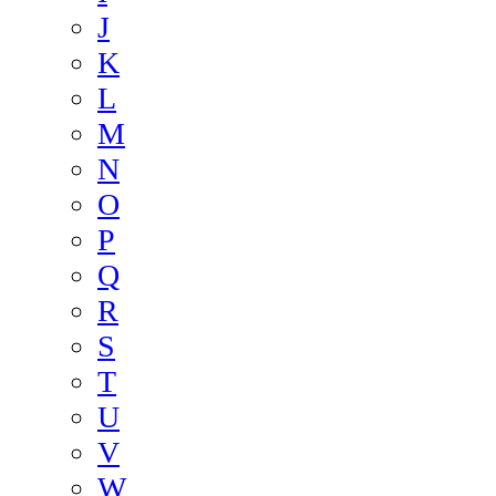
J
K
L
M
N
O
P
Q
R
S
T
U
V
W