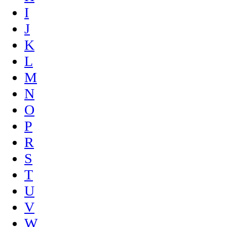
I
J
K
L
M
N
O
P
R
S
T
U
V
W