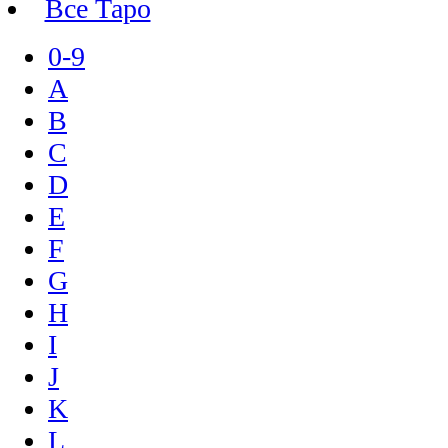
Все Таро
0-9
A
B
C
D
E
F
G
H
I
J
K
L