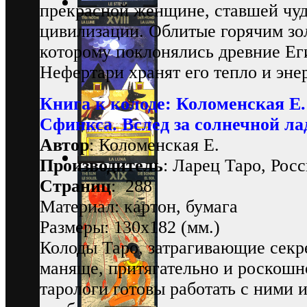
прекрасной женщине, ставшей чу
цивилизации. Облитые горячим зо
которому поклонялись древние Ег
Нефертари хранят его тепло и эне
Книга к колоде: Коломенская Е.
Сфинкса. Вслед за солнечной ла
Автор
: Коломенская Е.
Производитель
: Ларец Таро, Рос
Страниц
: 288
Материал: картон, бумага
Размеры: 130х182 (мм.)
Колоды Таро, затрагивающие секр
маняще, притягательно и роскошн
тарологи готовы работать с ними 