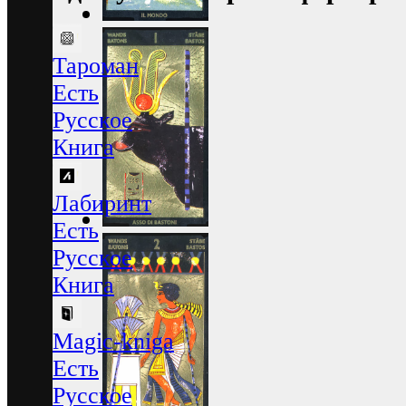
Тароман
Есть
Русское
Книга
Лабиринт
Есть
Русское
Книга
Magic-kniga
Есть
Русское