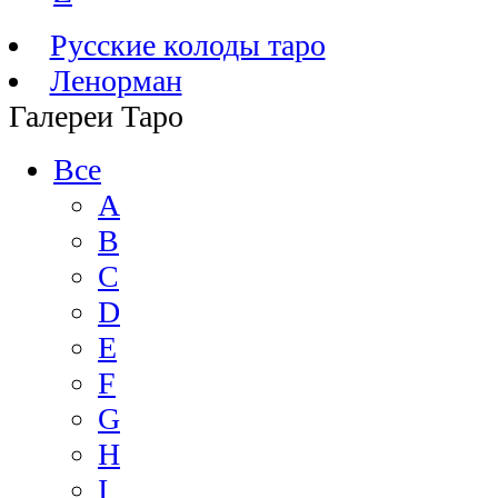
Русские колоды таро
Ленорман
Галереи Таро
Все
A
B
C
D
E
F
G
H
I