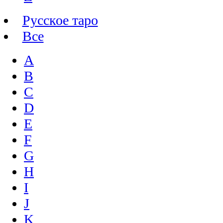
Русское таро
Все
A
B
C
D
E
F
G
H
I
J
K