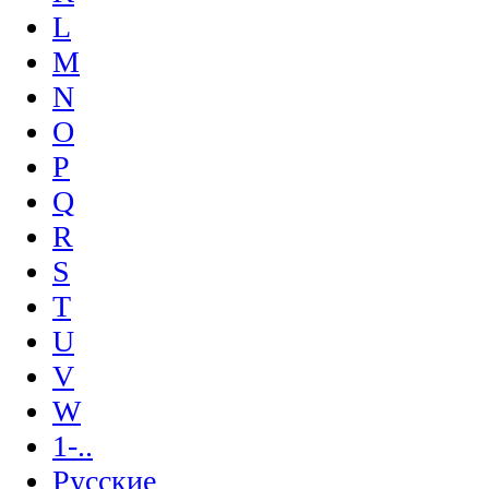
L
M
N
O
P
Q
R
S
T
U
V
W
1-..
Русские