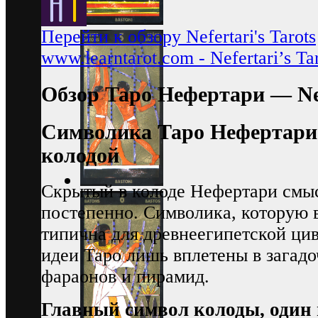
Перейти к обзору Nefertari's Tarots
www.learntarot.com - Nefertari’s Ta
Обзор Таро Нефертари — Nefe
Символика Таро Нефертари.
колодой
Скрытый в колоде Нефертари смыс
постепенно. Символика, которую 
типична для древнеегипетской ци
идеи Таро лишь вплетены в загад
фараонов и пирамид.
Главный символ колоды, один 