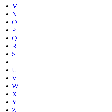
M
N
O
P
Q
R
S
T
U
V
W
X
Y
Z