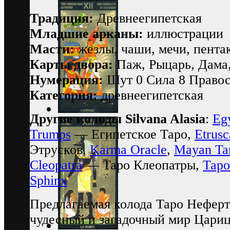
Традиция:
Древнеегипетская
Младшие арканы:
иллюстрации
Масти:
жезлы, чаши, мечи, пента
Карты двора:
Паж, Рыцарь, Дама
Нумерация:
Шут 0 Сила 8 Правос
Категория:
древнеегипетская
Другие колоды Silvana Alasia
:
Eg
Trumps
— Египетское Таро,
Etrusc
Этрусков,
Karma Oracle
,
Mayan Ta
Cleopatra
— Таро Клеопатры,
Таро
Sphinx
Предлагаемая колода Таро Неферт
чудесный и загадочный мир Цариц