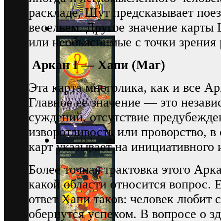
раскладе, Шут предсказывает поез
весельем. Другое значение карты
или необъяснимые с точки зрения 
Аркан I — Хапи (Маг)
Эта карта многолика, как и все А
Главное ее значение — это незав
суждений, отсутствие предубежде
изворотливость или проворство, 
карт указывает на инициативного 
Более точная трактовка этого Арка
какой области относится вопрос. 
ответ Хапи таков: человек любит с
обернутся успехом. В вопросе о зд