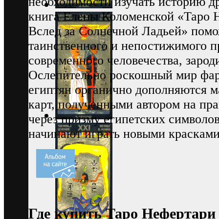
необходимости изучать историю д
книга Елены Коломенской «Таро 
Вслед за Солнечной Ладьей» помо
таинственного и непостижимого 
современного человечества, зарод
Ослепительно роскошный мир фар
египтян органично дополняются 
карт, полученными автором на пр
через призму египетских символо
начинают играть новыми красками
Где купить Таро Нефертари —