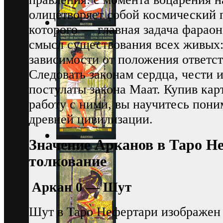
олицетворяет собой космический 
которого — главная задача фараон
смысл существования всех живых:
зависимости от положения ответст
Следовать законам сердца, чести 
постулаты закона Маат. Купив кар
работу с ними, вы научитесь пон
древней цивилизации.
Значение Арканов в Таро Н
толкование
Аркан 0 — Шут
Шут в Таро Нефертари изображе