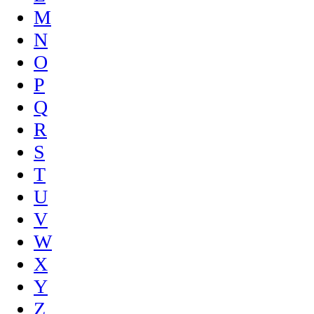
M
N
O
P
Q
R
S
T
U
V
W
X
Y
Z