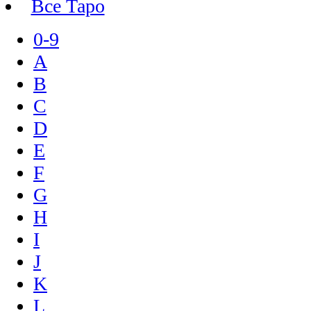
Все Таро
0-9
A
B
C
D
E
F
G
H
I
J
K
L