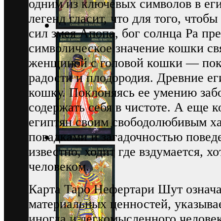
одним из ключевых символов в ег
легенд гласит, что для того, чтоб
сил змея Апопа, бог солнца Ра пр
символическое значение кошки св
женщиной с головой кошки — пок
радости и плодородия. Древние е
кошку. Поклоняясь ее умению забо
содержать себя в чистоте. А еще 
египтян своим свободолюбивым х
повадками и загадочностью поведе
известно, ходит где вздумается, х
человеком.
Карта Таро Нефертари Шут означа
материальных ценностей, указывае
иногда и легкомысленного человек