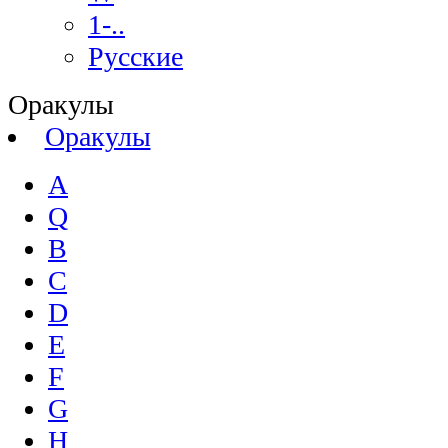
1-..
Русские
Оракулы
Оракулы
A
Q
B
C
D
E
F
G
H