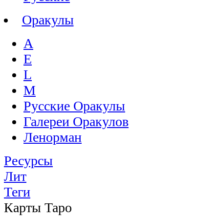
Оракулы
A
E
L
M
Русские Оракулы
Галереи Оракулов
Ленорман
Ресурсы
Лит
Теги
Карты Таро