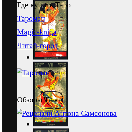
Где купить Таро
Тароман
Magic-kniga
Читай-город
Обзоры Таро