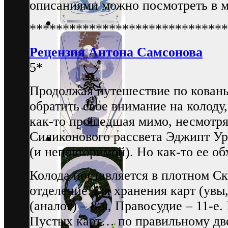
описаниями можно посмотреть в 
******************************
Рецензия Антона Самсонова
5*
Продолжая путешествие по кованы
обратить свое внимание на колоду,
как-то прошедшая мимо, несмотря 
Силиконового рассвета Эджипт У
(и неповторимой). Но как-то ее об
Колода поставляется в плотном Ск
отделение для хранения карт (увы
(аналог) – 8-я, Правосудие – 11-е
Пустых карт… по правильному две, 