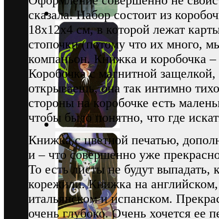
Оформление совершенно не свойст
сказала. Набор состоит из коробо
18х12х4 см, в которой лежат карты
стопочки (потому что их много, м
компаньон. Книжка и коробочка – 
Коробочка с магнитной защелкой, 
открываешь, она так интимно тихо
стороны на коробочке есть мален
чтобы было понятно, что где искат
Книжка с цветной печатью, допо
и – что совершенно уже прекрасно
То есть листы не будут выпадать, 
корежили. Книжка на английском,
итальянском и испанском. Прекра
очень глубоко. Очень хочется ее п