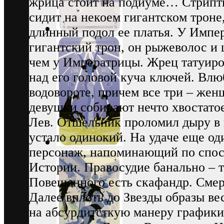
жрица стоит на подиуме… Стрипт
сидит на некоем гигантском троне
длинный подол ее платья. У Импе
гигантский трон, он рыжеволос и
чем у Императрицы. Жрец татуир
над его головой куча ключей. Влю
водовороте, причем все три – же
девушки собирают нечто хвостатое
Лев. Отшельник проломил дыру в 
устало одинокий. На удаче еще о
персонаж, напоминающий по спос
Истории. Правосудие банально – т
Повешенного есть скафандр. Смер
Далее вплоть до Звезды образы ве
на абсурдитсткую манеру графики