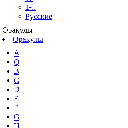
1-..
Русские
Оракулы
Оракулы
A
Q
B
C
D
E
F
G
H