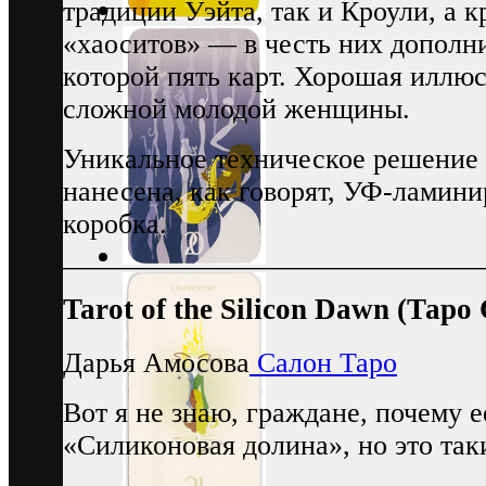
традиции Уэйта, так и Кроули, а 
«хаоситов» — в честь них дополни
которой пять карт. Хорошая иллю
сложной молодой женщины.
Уникальное техническое решение 
нанесена, как говорят, УФ-ламин
коробка.
_____________________________
Tarot of the Silicon Dawn (Тар
Дарья Амосова
Салон Таро
Вот я не знаю, граждане, почему 
«Силиконовая долина», но это таки