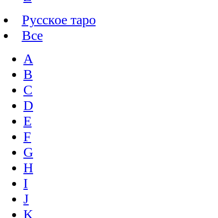
Русское таро
Все
A
B
C
D
E
F
G
H
I
J
K