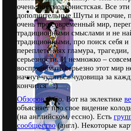
очень постмодернистская. Все эти
дополнительные Шуты и прочие, п
очень про современный мир, пере
традиционными смыслами и не на
традиционными, про поиск себя и 
переплетениях гламура, трагедии, 
серьезности. И немножко – совсем 
воспринимать серьезно этот мир н
начнут чудиться чудовища за кажд
кончится
Обзоров
мало. Вот на эклектике
в
объясняет про свое видение колоды
(на английском, ессно). Есть
груп
сообщество
(англ). Некоторые ка