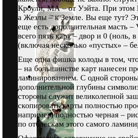
Кроули, МА – от Уэйта. При этом
а Жезлы – к Земле. Вы еще тут? Э
еще есть дополнительная масть – V
всего пять карт – двор и 0 (ноль, 
(включая несколько «пустых» – бе
Еще одна фишка колоды в том, что
– на большинстве карт нанесен п
ламинированием. С одной стороны,
дополнительной глубины символиз
стороны служит великолепной защ
скопировать карты полностью пр
например, полностью черная – ри
по отблескам этого самого ламини