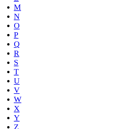
M
N
O
P
Q
R
S
T
U
V
W
X
Y
Z