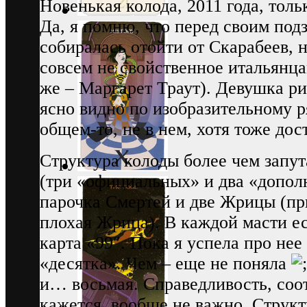
Новенькая колода, 2011 года, толь
Да, я помню, что перед своим по
собиралась отойти от Скарабеев, 
совсем не свойственное итальянц
же – Маргарет Траут). Девушка ри
ясно видно по изобразительному р
общем-то, не в нем, хотя тоже дос
Структура колоды более чем запут
(три «официальных» и два «допол
парочка Смертей и две Жрицы (пр
плохая Жрица). В каждой масти е
карта «99″. Пока я успела про нее
«десятка». Чем – еще не поняла
и… восьмая. Справедливость, соот
кажется, вообще не важно. Структ