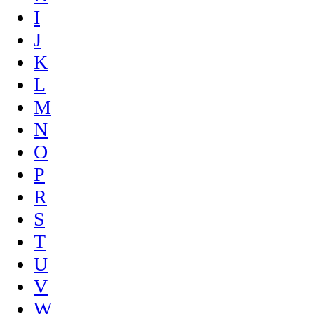
I
J
K
L
M
N
O
P
R
S
T
U
V
W