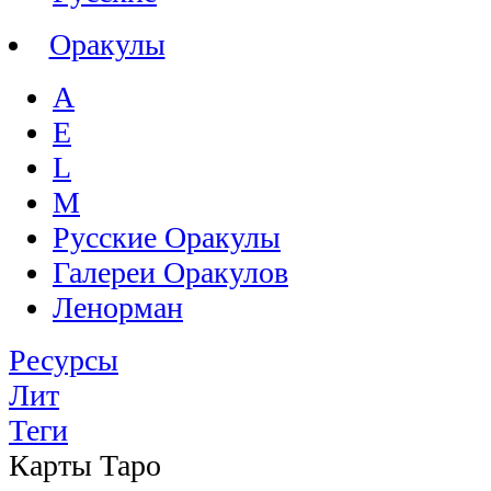
Оракулы
A
E
L
M
Русские Оракулы
Галереи Оракулов
Ленорман
Ресурсы
Лит
Теги
Карты Таро