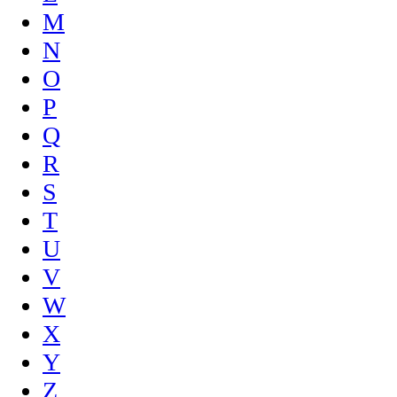
M
N
O
P
Q
R
S
T
U
V
W
X
Y
Z