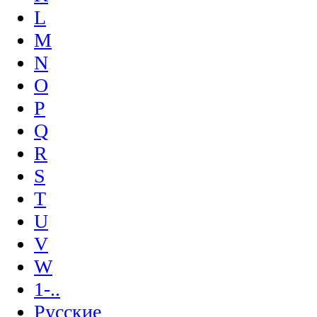
L
M
N
O
P
Q
R
S
T
U
V
W
1-..
Русские