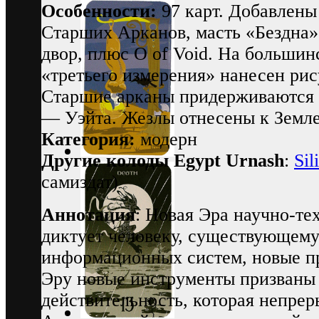
Особенности:
97 карт. Добавлены
Старших Арканов, масть «Бездна»
двор, плюс О of Void. На большинс
«третьего измерения» нанесен ри
Старшие арканы придерживаются
— Уэйта. Жезлы отнесены к Земл
Категория:
модерн
Другие колоды Egypt Urnash
:
Sil
самиздат)
Аннотация
: Новая Эра научно-те
диктует человеку, существующему
информационных систем, новые пр
Эру новые инструменты призваны
действительность, которая непрер