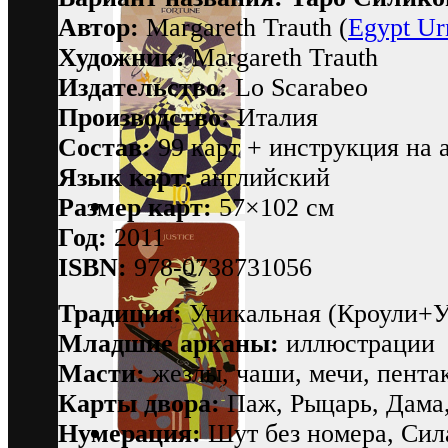
Автор:
Margareth Trauth (
Egypt Ur
Художник:
Margareth Trauth
Издательство:
Lo Scarabeo
Производство:
Италия
Состав:
99 карт + инструкция на 
Язык карт:
английский
Размер карт:
57×102 см
Год:
2011
ISBN:
978-0738731056
Традиция:
Уникальная (Кроули+У
Младшие арканы:
иллюстрации
Масти:
жезлы, чаши, мечи, пентак
Карты двора:
Паж, Рыцарь, Дама
Нумерация:
Шут без номера, Сил