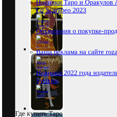
Новинки Таро и Оракулов 
Lo Scarabeo 2023
Объявления о покупке-про
Ваша реклама на сайте rozam
Новинки 2022 года издатель
Systems
Где купить Таро