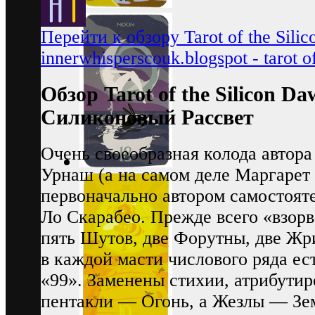
Перейти к обзору Tarot of the Sili
innerwhisperscouk.blogspot - tarot o
Обзор Tarot of the Silicon 
Силиконовый Рассвет
Очень своеобразная колода автор
Урнаш (а на самом деле Маргарет 
первоначально автором самостояте
Ло Скарабео. Прежде всего «взорв
пять Шутов, две Форутны, две Жр
в каждой масти числового ряда ес
«99». Заменены стихии, атрибути
пентакли — Огонь, а Жезлы — Зем