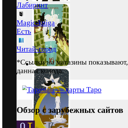
Лабиринт
Magic-kniga
Есть
Читай-город
*Ссылки на магазины показывают,
данная колода.
Обзор с зарубежных сайтов