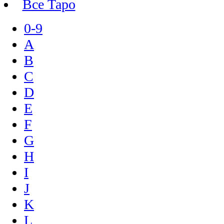
Все Таро
0-9
A
B
C
D
E
F
G
H
I
J
K
L