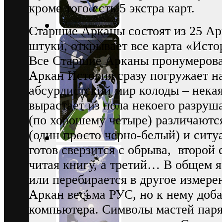
кроме того есть 5 экстра карт.
Старшие Арканы состоят из 25 Ар
штуки, открывает все карта «Ист
Все Старшие Арканы пронумеров
Аркан История сразу погружает н
абсурдистский мир колоды – некая
вырастает из пола некоего разру
(по хорошему четыре) различают
(один просто черно-белый) и ситу
готов сверзится с обрыва, второй 
читая книгу, а третий… В общем я
или перебирается в другое измере
Аркан весьма РУС, но к нему доба
компьютера. Символы мастей парят