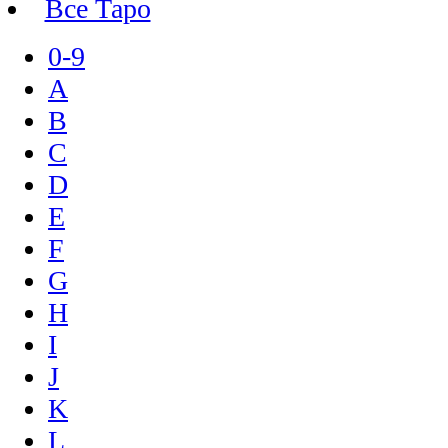
Все Таро
0-9
A
B
C
D
E
F
G
H
I
J
K
L