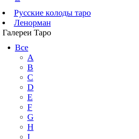
Русские колоды таро
Ленорман
Галереи Таро
Все
A
B
C
D
E
F
G
H
I