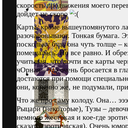
скорость продвижения моего перев
дойдет не скоро
Карты, кроме вышеупомянутого л
разочаровывают. Тонкая бумага. Эт
поскольку будь она чуть толще – к
помещалась. Но все равно. И обре
учитывая, что почти все карты чер
чОрная – это очень бросается в гл
достаются при помощи специальн
они, конечно же, не подумали, пр
Что же про саму колоду. Она… ээ
Рыцари (некоторые), Тузы – девочк
немного жестокая и кое-где эроти
сказать, эротическая). Очень юмо