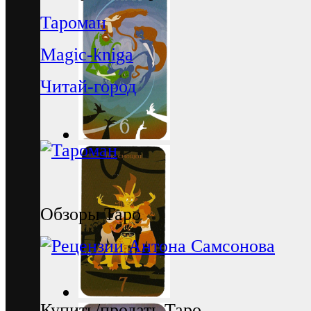
Тароман
Magic-kniga
Читай-город
Обзоры Таро
Купить/продать Таро