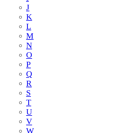
J
K
L
M
N
O
P
Q
R
S
T
U
V
W