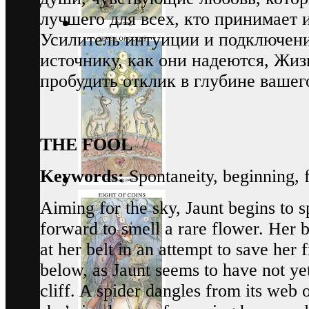
лучшего для всех, кто принимает 
Усилитель интуиции и подключен
источнику, как они надеются, Жи
пробудить отклик в глубине вашего
THE FOOL
Keywords:
Spontaneity, beginning, f
Aiming for the sky, Jaunt begins to 
forward to smell a rare flower. Her 
at her belt in an attempt to save her
below, as Jaunt seems to have not yet
cliff. A spider dangles from its web o