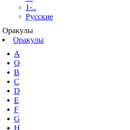
1-..
Русские
Оракулы
Оракулы
A
Q
B
C
D
E
F
G
H