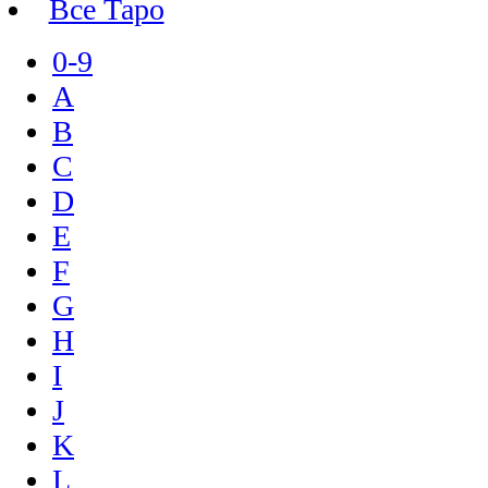
Все Таро
0-9
A
B
C
D
E
F
G
H
I
J
K
L