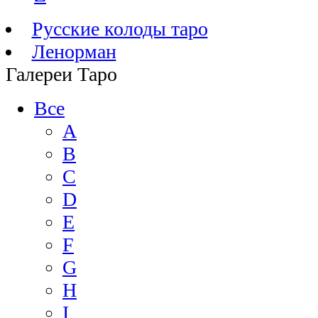
Русские колоды таро
Ленорман
Галереи Таро
Все
A
B
C
D
E
F
G
H
I