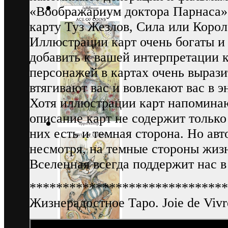
«Воображариум доктора Парнаса».
карту Туз Жезлов, Сила или Коро
Иллюстрации карт очень богаты и
добавить к вашей интерпретации к
персонажей в картах очень вырази
втягивают вас и вовлекают вас в э
Хотя иллюстрации карт напоминаю
описание карт не содержит только
них есть и темная сторона. Но авт
несмотря, на темные стороны жизн
Вселенная всегда поддержит нас в
******************************
Жизнерадостное Таро. Joie de Vivr