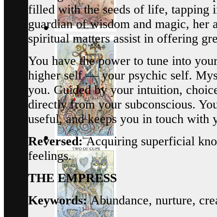
filled with the seeds of life, tapping
guardian of wisdom and magic, her a
spiritual matters assist in offering g
You have the power to tune into your 
higher self — your psychic self. Mys
you. Guided by your intuition, choic
directly from your subconscious. You
useful, and keeps you in touch with
Reversed:
Acquiring superficial kno
feelings.
THE EMPRESS
Keywords:
Abundance, nurture, crea