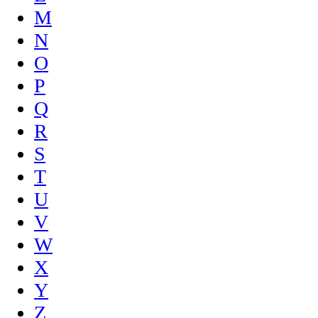
M
N
O
P
Q
R
S
T
U
V
W
X
Y
Z