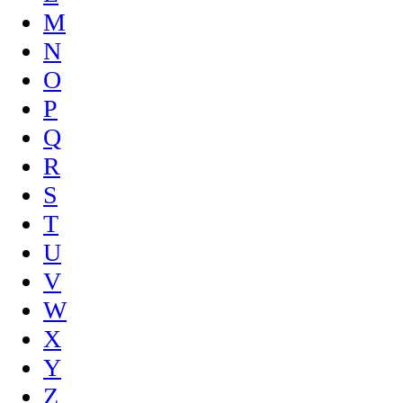
M
N
O
P
Q
R
S
T
U
V
W
X
Y
Z