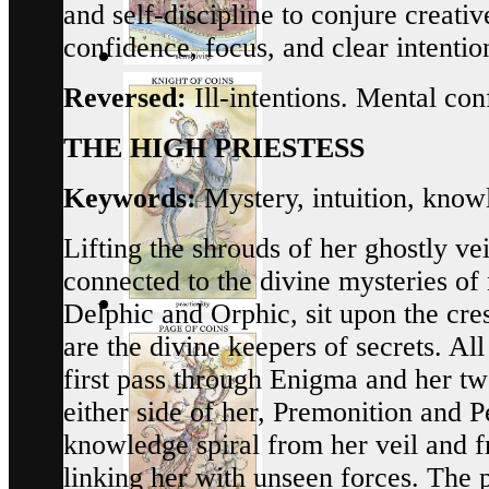
and self-discipline to conjure creativ
confidence, focus, and clear intentio
Reversed:
Ill-intentions. Mental con
THE HIGH PRIESTESS
Keywords:
Mystery, intuition, knowl
Lifting the shrouds of her ghostly vei
connected to the divine mysteries of 
Delphic and Orphic, sit upon the cre
are the divine keepers of secrets. Al
first pass through Enigma and her t
either side of her, Premonition and P
knowledge spiral from her veil and f
linking her with unseen forces. The 