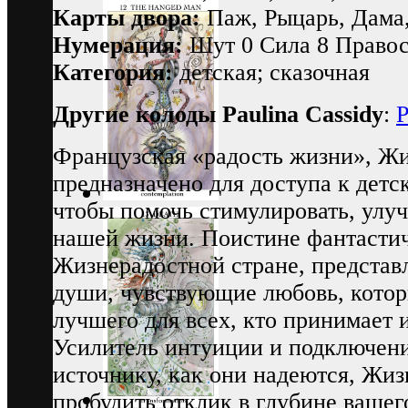
Карты двора:
Паж, Рыцарь, Дама
Нумерация:
Шут 0 Сила 8 Правос
Категория:
детская; сказочная
Другие колоды Paulina Cassidy
:
P
Французская «радость жизни», Ж
предназначено для доступа к детс
чтобы помочь стимулировать, улуч
нашей жизни. Поистине фантасти
Жизнерадостной стране, представ
души, чувствующие любовь, котор
лучшего для всех, кто принимает 
Усилитель интуиции и подключен
источнику, как они надеются, Жи
пробудить отклик в глубине вашег