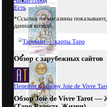
Читай-город
Есть
*Ссылки на магазины показывают,
данная колода.
Обзор с зарубежных сайтов
Перейти к обзору Joie de Vivre Tar
Обзор Joie de Vivre Tarot —
(Таро Радость Жизни)