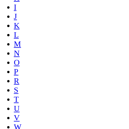
I
J
K
L
M
N
O
P
R
S
T
U
V
W