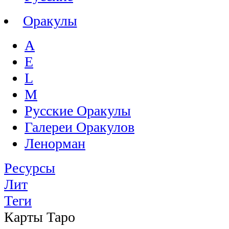
Оракулы
A
E
L
M
Русские Оракулы
Галереи Оракулов
Ленорман
Ресурсы
Лит
Теги
Карты Таро