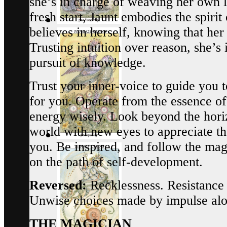
she’s in charge of weaving her own l
fresh start, Jaunt embodies the spirit
believes in herself, knowing that her 
Trusting intuition over reason, she’s
pursuit of knowledge.
Trust your inner-voice to guide you t
for you. Operate from the essence of
energy wisely. Look beyond the horiz
world with new eyes to appreciate t
you. Be inspired, and follow the magi
on the path of self-development.
Reversed:
Recklessness. Resistance
Unwise choices made by impulse alo
THE MAGICIAN