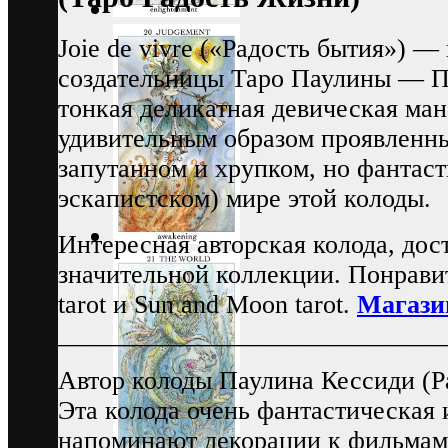
Joie de vivre («Радость бытия») —
создательницы Таро Паулины — П
тонкая деликатная девическая ма
удивительным образом проявленны
запутанном и хрупком, но фантас
эскапистском) мире этой колоды.
Интересная авторская колода, дос
значительной коллекции. Понрави
tarot и Sun and Moon tarot.
Магази
_____________________________
Автор колоды Паулина Кессиди (Pa
Эта колода очень фантастическая 
напоминают декорации к фильмам