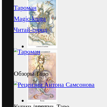
Тароман
Magic-kniga
Читай-город
Обзоры Таро
Купить/продать Таро