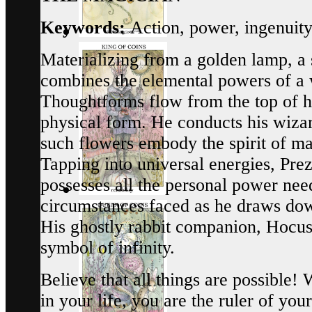
Keywords:
Action, power, ingenuity
Materializing from a golden lamp, a 
combines the elemental powers of a 
Thoughtforms flow from the top of hi
physical form. He conducts his wizard
such flowers embody the spirit of ma
Tapping into universal energies, Prez
possesses all the personal power nee
circumstances faced as he draws down
His ghostly rabbit companion, Hocus,
symbol of infinity.
Believe that all things are possible!
in your life, you are the ruler of you