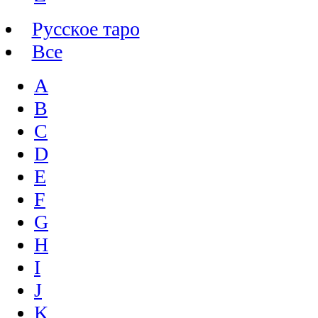
Русское таро
Все
A
B
C
D
E
F
G
H
I
J
K