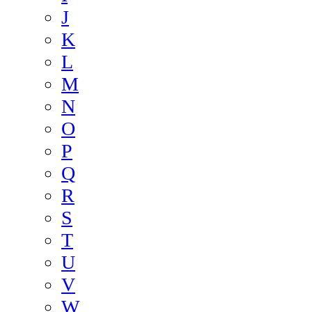
J
K
L
M
N
O
P
Q
R
S
T
U
V
W