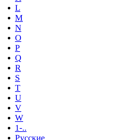
L
M
N
O
P
Q
R
S
T
U
V
W
1-..
Русские