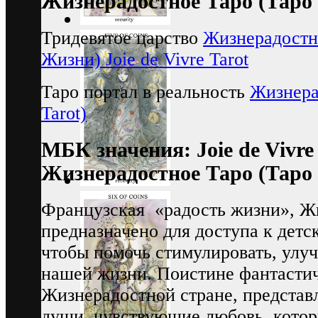
Жизнерадостное Таро (Таро
Тридевятое царство
Жизнерадостно
Жизни) Joie de Vivre Tarot
Таро портал в реальность
Жизнерад
Tarot)
МБК значения: Joie de Vivre
Жизнерадостное Таро (Таро
Французская «радость жизни», Ж
предназначено для доступа к детс
чтобы помочь стимулировать, улуч
нашей жизни. Поистине фантасти
Жизнерадостной стране, представ
души, чувствующие любовь, котор