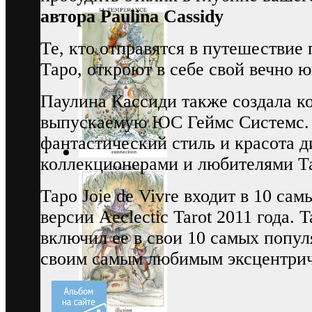
автора Paulina Cassidy
Те, кто отправятся в путешествие
Таро, откроют в себе свой вечно 
Паулина Кассиди также создала кол
выпускаемую ЮС Геймс Системс. 
фантастический стиль и красота д
коллекционерами и любителями Та
Таро Joie de Vivre входит в 10 са
версии Aeclectic Tarot 2011 года. T
включил ее в свои 10 самых попул
своим самым любимым эксцентри