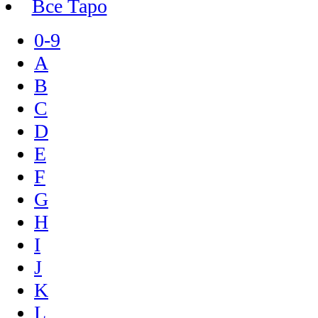
Все Таро
0-9
A
B
C
D
E
F
G
H
I
J
K
L