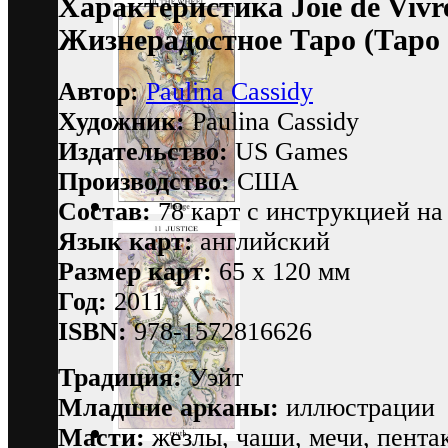
Характеристика Joie de Vivr
Жизнерадостное Таро (Таро
Автор:
Paulina Cassidy
Художник:
Paulina Cassidy
Издательство:
US Games
Производство:
США
Состав:
78 карт c инструкцией на 
Язык карт:
английский
Размер карт:
65 х 120 мм
Год:
2011
ISBN:
978-1572816626
Традиция:
Уэйт
Младшие арканы:
иллюстрации
Масти:
жезлы, чаши, мечи, пента