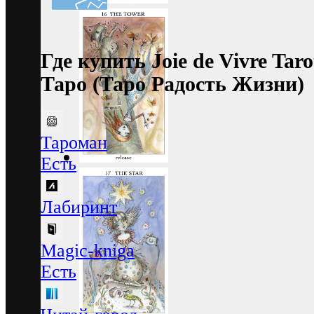
Где купить Joie de Vivre Ta
Таро (Таро Радость Жизни)
Тароман
Есть
Лабиринт
Magic-kniga
Есть