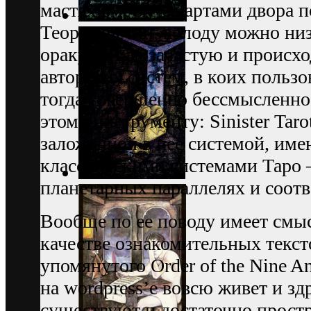
мастях вместе с картами двора п
Теоретически, колоду можно низ
оракула (как зачастую и происх
авторских систем, в коих пользо
тогда совершенно бессмысленно
этому инструменту: Sinister Tar
заложенной в нее системой, им
классическими системами Таро 
планетарных параллелях и соотв
Вообще по ее поводу имеет смыс
качестве ознакомительных текс
упомянутого Order of the Nine An
на wordpress’е вовсю живет и зд
существуют и достаточно прост