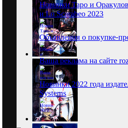
Новинки Таро и Оракуло
и Lo Scarabeo 2023
Объявления о покупке-пр
Ваша реклама на сайте roz
Новинки 2022 года издате
Systems