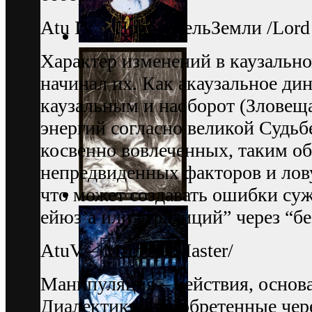
Аtu IV – ПовелительЗемли /Lord o
Характер изменений в каузальном
начинал их. Как акаузальное ди
каузальным и наоборот (Зловеща
энергий согласно великой Судьб
косвенно вовлеченных, таким об
непредвиденных факторов и лов
что может создавать ошибки су
ейюз’а или “традиций” через “б
АtuV – Мастер /Master/
Манипуляция – действия, основ
Диалектики, приобретенные чер