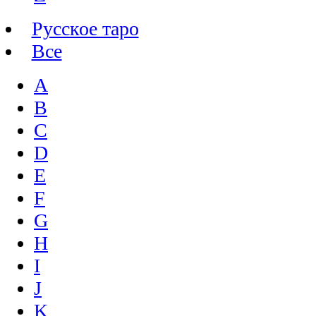
Русское таро
Все
A
B
C
D
E
F
G
H
I
J
K