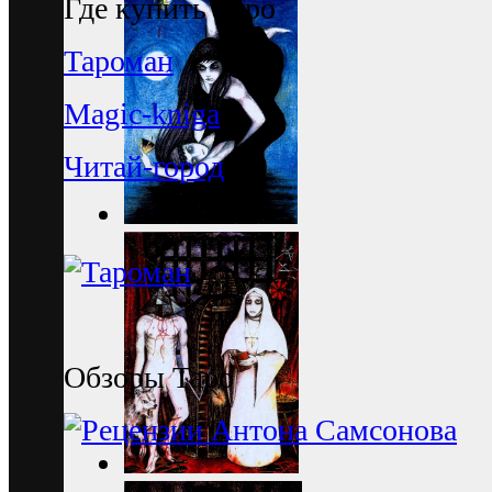
Где купить Таро
Тароман
Magic-kniga
Читай-город
Обзоры Таро