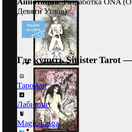
Аннотация
: Разработка ONA (O
Девяти Углов).
Где купить Sinister Tarot 
Тароман
Лабиринт
Magic-kniga