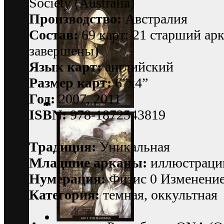
Society (Australia)
Производство:
Австралия
Состав:
69 карт: 21 старший ар
завершены)
Язык карт:
английский
Размер карт:
6”x4”
Год:
2007, 2011
ISBN:
978-1872543819
Традиция:
Уникальная
Младшие арканы:
иллюстраци
Нумерация:
Физис 0 Изменение
Категория:
темная, оккультная