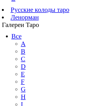
Русские колоды таро
Ленорман
Галереи Таро
Все
A
B
C
D
E
F
G
H
I