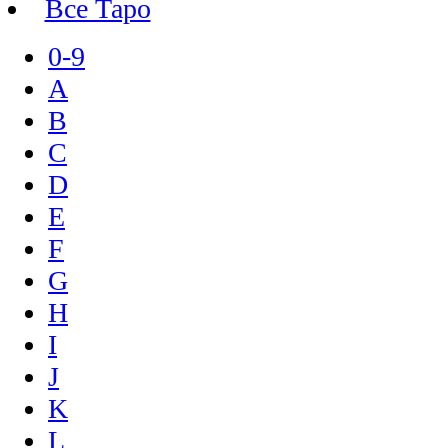
Все Таро
0-9
A
B
C
D
E
F
G
H
I
J
K
L