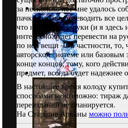
за несколько лет мне удалось с
пачку, однако переводить все це
что никому не с руки (и я здесь
интересно будет перевести на р
по ней вещи — в частности, то,
авторской системе или базовым з
конце концов, тому, кого действ
предмет, всегда будет надежнее 
В настоящее время колоду купи
способами невозможно: тираж д
переизданий не планируется.
На Старшие Арканы
можно полю