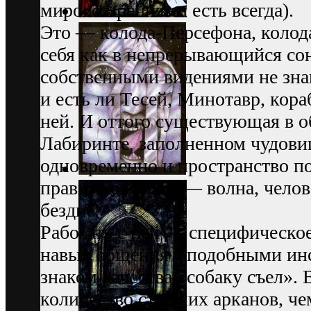
мировоззрениями есть всегда).
Это — колода-Персефона, колод
себя как в непрерывающийся сон
собственными видениями не зна
и есть ли Тесей, Минотавр, кор
ней. И оттого существующая в 
Лабиринте, заполненном чудови
одновременно и пространство пои
правит кораблем — волна, челове
бездне.
Работать с ней — специфическое
навык общения с подобными ин
знаком качества «собаку съел».
количество старших арканов, че