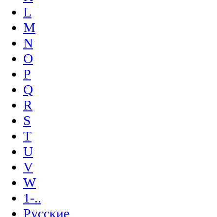
L
M
N
O
P
Q
R
S
T
U
V
W
1-..
Русские