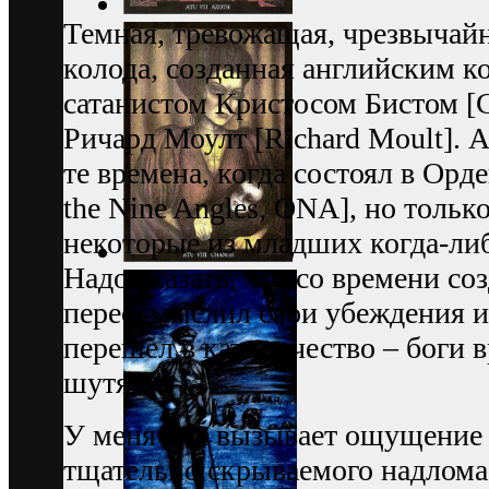
Темная, тревожащая, чрезвычайн
колода, созданная английским 
сатанистом Кристосом Бистом [Ch
Ричард Моулт [Richard Moult]. А
те времена, когда состоял в Орде
the Nine Angles, ONA], но толь
некоторые из младших когда-ли
Надо сказать, что со времени с
переосмыслил свои убеждения и
перешел в католичество – боги 
шутят.
У меня она вызывает ощущение 
тщательно скрываемого надлома