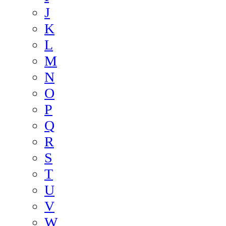
J
K
L
M
N
O
P
Q
R
S
T
U
V
W