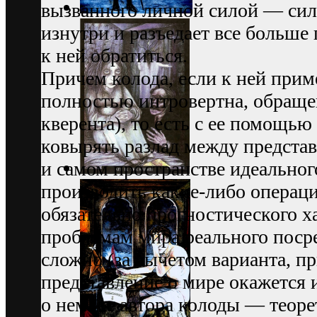
вызванного личной силой — сил
изнутри и разъедает все больше 
к ней обратиться.
Причем колода, если к ней при
полностью интровертна, обращен
кверента), то есть с ее помощь
ковырять разлад между предста
и самом пространстве идеальног
производить какие-либо операци
обязательно прогностического х
проблемам мира реального посре
сложно (за вычетом варианта, п
представление о мире окажется
о нем же автора колоды — теоре