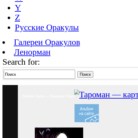
Y
Z
Русские Оракулы
Галереи Оракулов
Ленорман
Search for:
Поиск
Sinister Tarot — Зловещее Таро