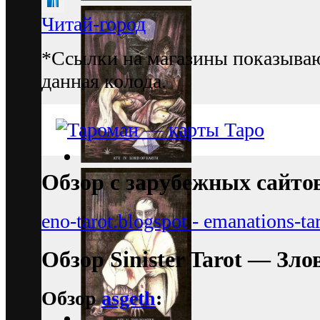
Читай-город
*Ссылки на магазины показываю
данная колода.
Обзор с зарубежных сайто
eno-tarot.blogspot - emanations-ta
Обзор Sinister Tarot — Зл
Обзор
asgeth
: