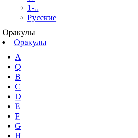
1-..
Русские
Оракулы
Оракулы
A
Q
B
C
D
E
F
G
H