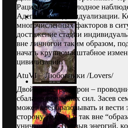
Рациональное, холодное наблюде
Адептства/индивидуализации. К
многочисленных факторов в ситу
достижение стадии индивидуальн
вне личногои таким образом, по
начать крупномасштабное измен
цивилизации.
АtuVI – Любовники /Lovers/
Двойной тетрагедрон – проводн
сбалансированных сил. Засев сем
может преобразовывать и вести
сторону Бездны и так вне “образа
уничтожить. Призыв энергий, к