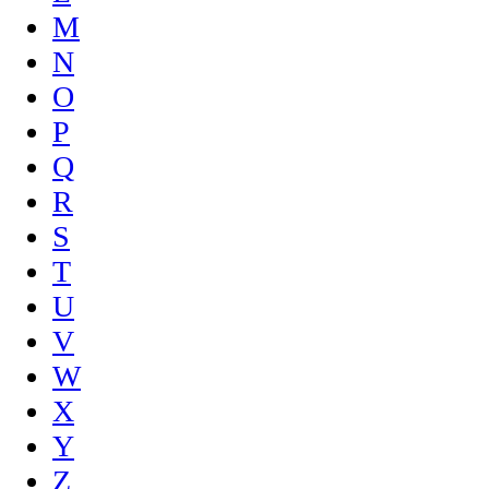
M
N
O
P
Q
R
S
T
U
V
W
X
Y
Z