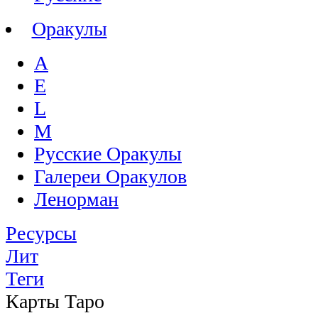
Оракулы
A
E
L
M
Русские Оракулы
Галереи Оракулов
Ленорман
Ресурсы
Лит
Теги
Карты Таро