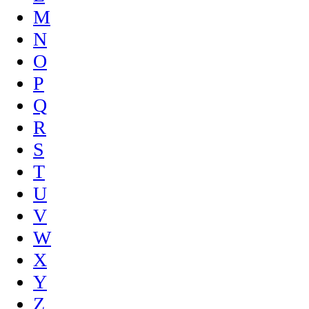
M
N
O
P
Q
R
S
T
U
V
W
X
Y
Z