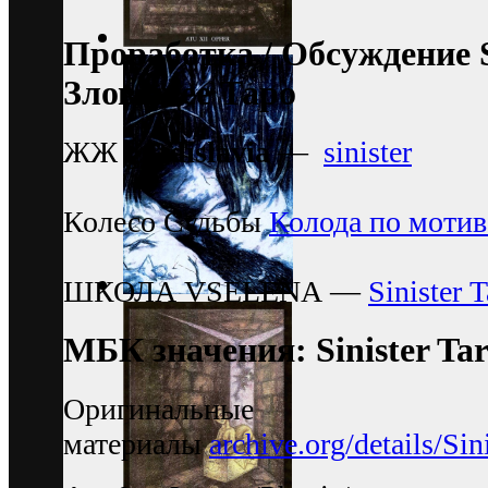
Проработка / Обсуждение S
Зловещее Таро
ЖЖ
gradislavia
—
sinister
Колесо Судьбы
Колода по мотива
ШКОЛА VSELENA —
Sinister T
МБК значения: Sinister Ta
Оригинальные
материалы
archive.org/details/Si