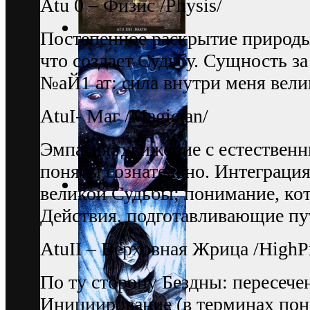
Аtu 0 – Физис /Рhysis/
Постепенное раскрытие природы
что создает Судьбу. Сущность з
№аЙ1 ат: сила внутри меня вели
AtuI- Маг /Magician/
Эмпатия; движение с естествен
поняты сознательно. Интеграция
великой Судьбы; понимание, кот
Действия, подготавливающие пу
АtuII – Верховная Жрица /HighPr
По ту сторону Бездны: пересече
Инициирование (в терминах пон