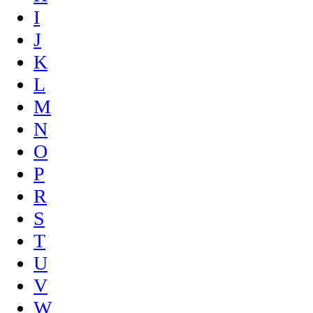
I
J
K
L
M
N
O
P
R
S
T
U
V
W