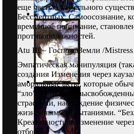
еще частью каузального сущест
Бессмертных. Самоосознание, к
временное понимание, становле
противоположностей.
Аtu III – ГоспожаЗемли /Mistress 
Эмпатическая манипуляция (така
создания Изменения через кауза
аморальные акты, которые обыч
“зло”. Действия, высвобожден
страстями, наслаждение физиче
жизненными испытаниями. “Без
Креативность и Изменение через 
отбор.