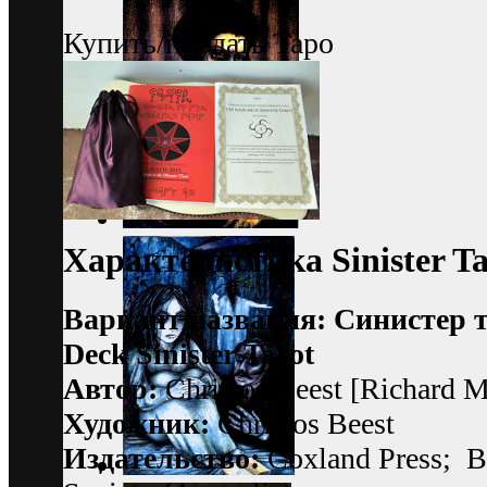
Купить/продать Таро
Характеристика Sinister T
Вариант названия: Синистер т
Deck Sinister Tarot
Автор:
Christos Beest [Richard M
Художник:
Christos Beest
Издательство:
Coxland Press; B