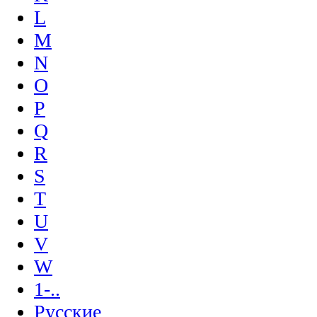
L
M
N
O
P
Q
R
S
T
U
V
W
1-..
Русские