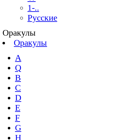
1-..
Русские
Оракулы
Оракулы
A
Q
B
C
D
E
F
G
H