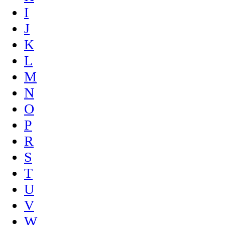
I
J
K
L
M
N
O
P
R
S
T
U
V
W