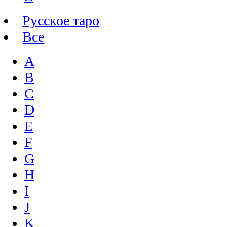
Русское таро
Все
A
B
C
D
E
F
G
H
I
J
K