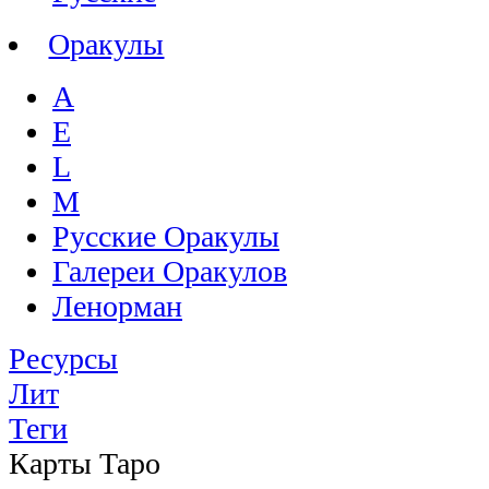
Оракулы
A
E
L
M
Русские Оракулы
Галереи Оракулов
Ленорман
Ресурсы
Лит
Теги
Карты Таро