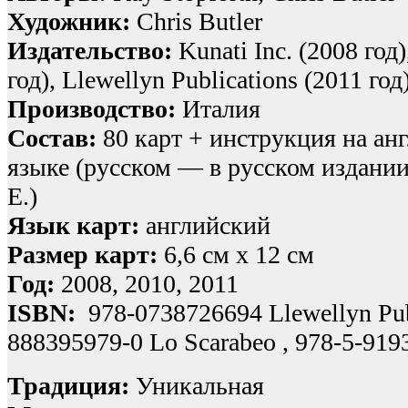
Художник:
Chris Butler
Издательство:
Kunati Inc. (2008 год)
год), Llewellyn Publications (2011 го
Производство:
Италия
Состав:
80 карт + инструкция на ан
языке (русском — в русском издани
Е.)
Язык карт:
английский
Размер карт:
6,6 см x 12 см
Год:
2008, 2010, 2011
ISBN:
978-0738726694 Llewellyn Publ
888395979-0 Lo Scarabeo , 978-5-91
Традиция:
Уникальная