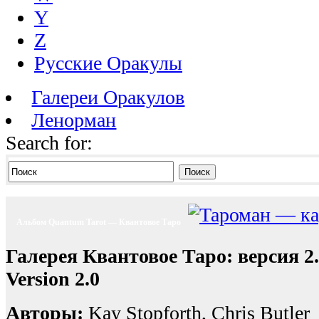
Y
Z
Русские Оракулы
Галереи Оракулов
Ленорман
Search for:
Поиск
Альбом Quantum Tarot — Квантовое Таро
Галерея Квантовое Таро: версия 2
Version 2.0
Авторы:
Kay Stopforth, Chris Butler