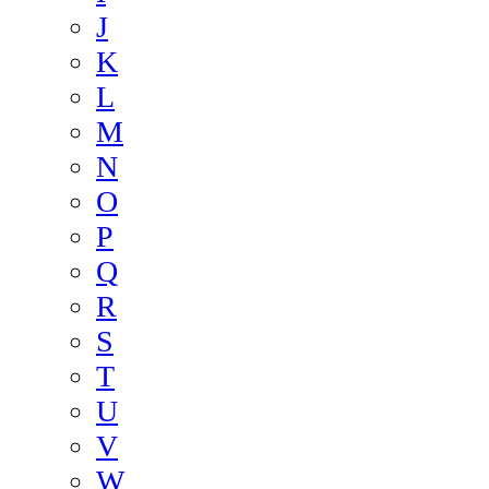
J
K
L
M
N
O
P
Q
R
S
T
U
V
W