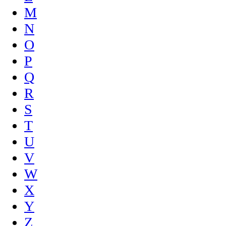
M
N
O
P
Q
R
S
T
U
V
W
X
Y
Z