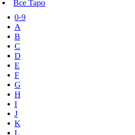
Все Таро
0-9
A
B
C
D
E
F
G
H
I
J
K
L