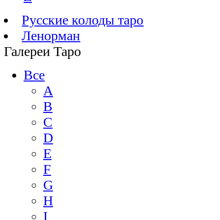
Русские колоды таро
Ленорман
Галереи Таро
Все
A
B
C
D
E
F
G
H
I