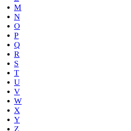
M
N
O
P
Q
R
S
T
U
V
W
X
Y
Z