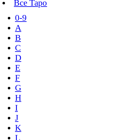
Все Таро
0-9
A
B
C
D
E
F
G
H
I
J
K
L