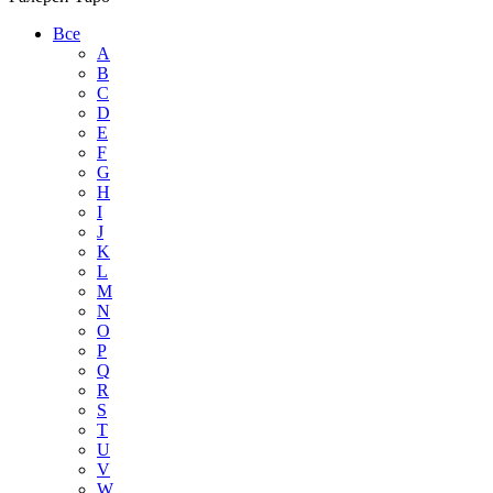
Все
A
B
C
D
E
F
G
H
I
J
K
L
M
N
O
P
Q
R
S
T
U
V
W