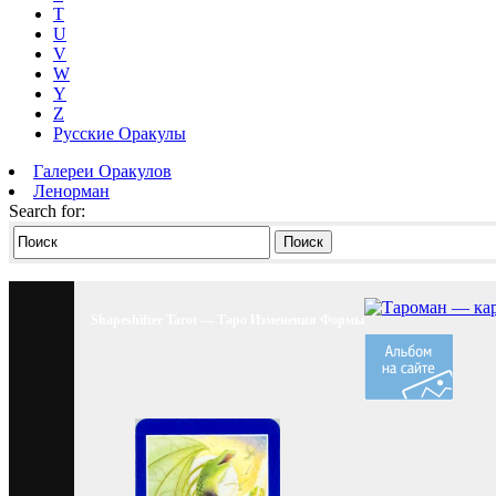
T
U
V
W
Y
Z
Русские Оракулы
Галереи Оракулов
Ленорман
Search for:
Поиск
Shapeshifter Tarot — Таро Изменения Формы