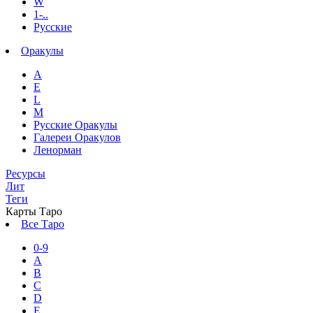
W
1-..
Русские
Оракулы
A
E
L
M
Русские Оракулы
Галереи Оракулов
Ленорман
Ресурсы
Лит
Теги
Карты Таро
Все Таро
0-9
A
B
C
D
E