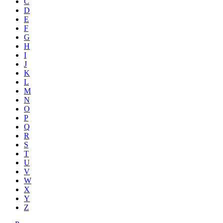
C
D
E
F
G
H
I
J
K
L
M
N
O
P
Q
R
S
T
U
V
W
X
Y
Z