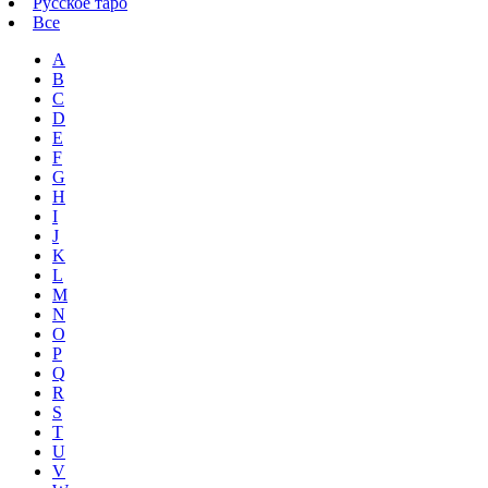
Русское таро
Все
A
B
C
D
E
F
G
H
I
J
K
L
M
N
O
P
Q
R
S
T
U
V