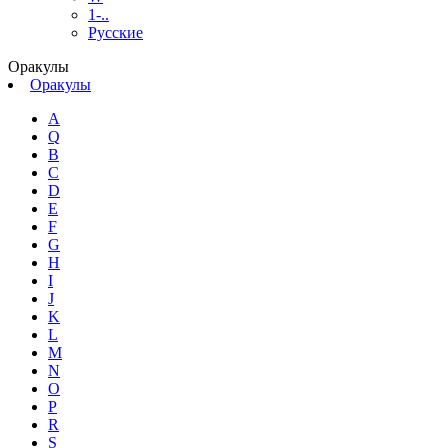
1-..
Русские
Оракулы
Оракулы
A
Q
B
C
D
E
F
G
H
I
J
K
L
M
N
O
P
R
S