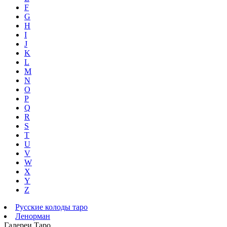
F
G
H
I
J
K
L
M
N
O
P
Q
R
S
T
U
V
W
X
Y
Z
Русские колоды таро
Ленорман
Галереи Таро