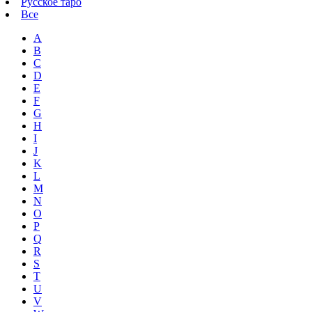
Русское таро
Все
A
B
C
D
E
F
G
H
I
J
K
L
M
N
O
P
Q
R
S
T
U
V