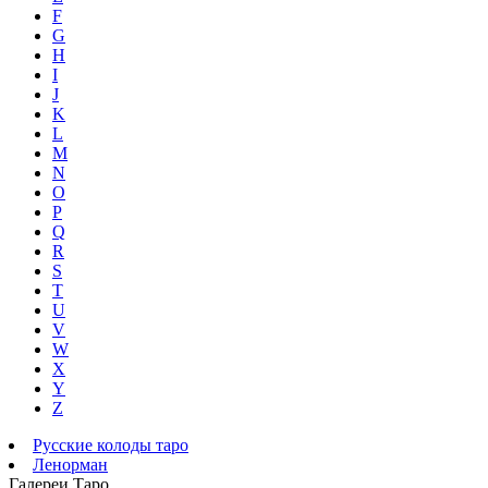
F
G
H
I
J
K
L
M
N
O
P
Q
R
S
T
U
V
W
X
Y
Z
Русские колоды таро
Ленорман
Галереи Таро