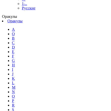
1-..
Русские
Оракулы
Оракулы
A
Q
B
C
D
E
F
G
H
I
J
K
L
M
N
O
P
R
S