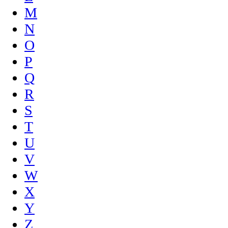
M
N
O
P
Q
R
S
T
U
V
W
X
Y
Z