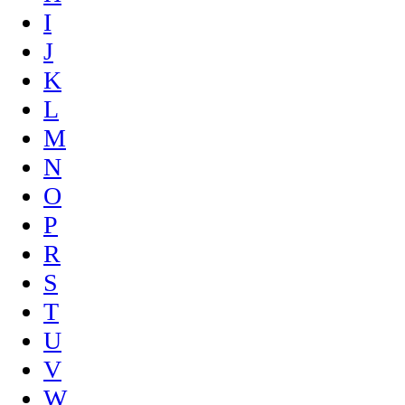
I
J
K
L
M
N
O
P
R
S
T
U
V
W