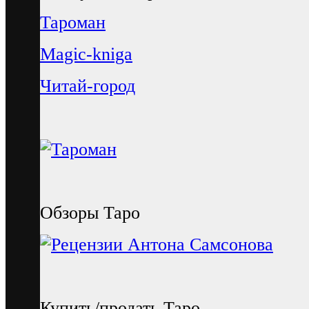
Тароман
Magic-kniga
Читай-город
Обзоры Таро
Купить/продать Таро