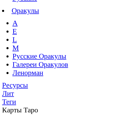
Оракулы
A
E
L
M
Русские Оракулы
Галереи Оракулов
Ленорман
Ресурсы
Лит
Теги
Карты Таро