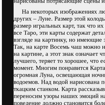
нарисованы потрясающие сцены и
На некоторых изображениях люд
других – Луне. Размер этой колод
размер игральных карт, так что их 
все Таро, эти карты содержат дет
взгляде на картинку, но имеющие
Так, на карте Восемь чаш можно н
на картине, а этот знак означает ч
лучшего, теряет то хорошее, что е
момент. Многим понравится Карта
огромная Луна, освещающая ночн
водоемов. Над водой нарисована п
ткацким станком. Карта рассказыв
переносим узоры наших эмоций на
поведение должно становится бол