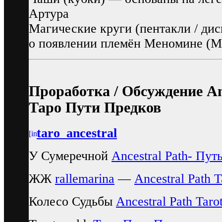
Артура
Магические круги (пентакли / ди
о появлении племён Меномине (
Проработка / Обсуждение Anc
Таро Пути Предков
taro_ancestral
У Сумеречной
Ancestral Path- Пут
ЖЖ
rallemarina
—
Ancestral Path T
Колесо Судьбы
Ancestral Path Taro