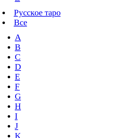
Русское таро
Все
A
B
C
D
E
F
G
H
I
J
K