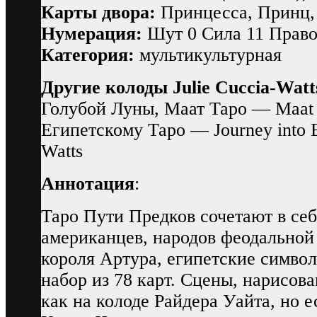
Карты двора:
Принцесса, Принц,
Нумерация:
Шут 0 Сила 11 Право
Категория:
мультикультурная
Другие колоды Julie Cuccia-Watt
Голубой Луны, Маат Таро — Maat 
Египетскому Таро — Journey into Eg
Watts
Аннотация
:
Таро Пути Предков сочетают в се
американцев, народов феодальной
короля Артура, египетские символ
набор из 78 карт. Сцены, нарисова
как на колоде Райдера Уайта, но 