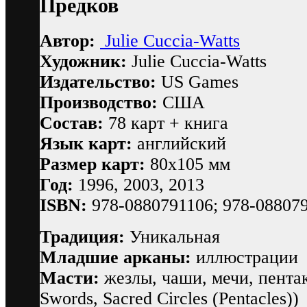
Предков
Автор:
Julie Cuccia-Watts
Художник:
Julie Cuccia-Watts
Издательство:
US Games
Производство:
США
Состав:
78 карт + книга
Язык карт:
английский
Размер карт:
80х105 мм
Год:
1996, 2003, 2013
ISBN:
978-0880791106; 978-088079
Традиция:
Уникальная
Младшие арканы:
иллюстрации
Масти:
жезлы, чаши, мечи, пентак
Swords, Sacred Circles (Pentacles))