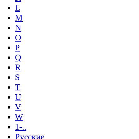
L
M
N
O
P
Q
R
S
T
U
V
W
1-..
Русские