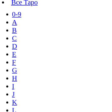
Все Таро
0-9
A
B
C
D
E
F
G
H
I
J
K
L