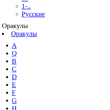
1-..
Русские
Оракулы
Оракулы
A
Q
B
C
D
E
F
G
H