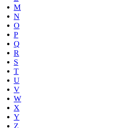
M
N
O
P
Q
R
S
T
U
V
W
X
Y
Z