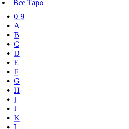
Все Таро
0-9
A
B
C
D
E
F
G
H
I
J
K
L