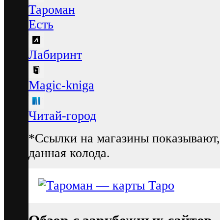
Тароман
Есть
Лабиринт
Magic-kniga
Читай-город
*Ссылки на магазины показывают,
данная колода.