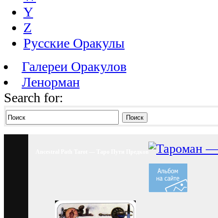
Y
Z
Русские Оракулы
Галереи Оракулов
Ленорман
Search for:
Поиск
Ancestral Path Tarot — Таро Пути Предков