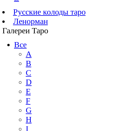
Русские колоды таро
Ленорман
Галереи Таро
Все
A
B
C
D
E
F
G
H
I