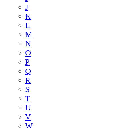
J
K
L
M
N
O
P
Q
R
S
T
U
V
W